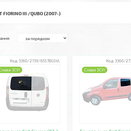
T FIORINO III /QUBO (2007-)
3360/2739/6557BGSVL
3360/27
Слава ЗСУ!
Слава ЗСУ!