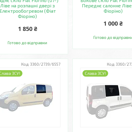
аднє скло Fiat Fiorino (07-)
Бокове скло Fiat Fiorin
Ліве на розпашні двері з
Переднє салонне Ліве
Електрообогревом (Фіат
Фіоріно)
Фіоріно)
1 000 ₴
1 850 ₴
Готово до відправк
Готово до відправки
3360/2739/6557
3360/27
Слава ЗСУ!
Слава ЗСУ!