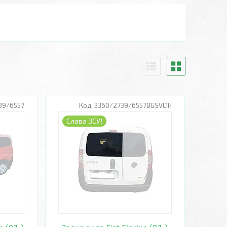
39/6557
3360/2739/6557BGSVL1H
Слава ЗСУ!