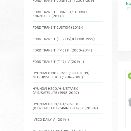
FORD TRANSIT CONNECT I (2003-2014)
Бо
П
FORD TRANSIT CONNECT/TOURNEO
CONNECT II (2013-)
FORD TRANSIT CUSTOM (2012-)
FORD TRANSIT (T-12/15) II (1986-1999)
FORD TRANSIT (T-16) III (2000-2014)
FORD TRANSIT (T-17) IV (2014- )
HYUNDAI H100 GRACE (1993-2009)
MITSUBISHI L300 (1986-2000)
HYUNDAI H200/H-1/STAREX I
(A1)/SATELLITE (1998-2007)
HYUNDAI H300/H-1/STAREX II
(QT)/SATELLITE/GRAND STAREX (2008-)
IVECO DAILY VI (2014-)
MERCEDES CITAN (W415) (2013-)