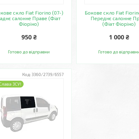
кове скло Fiat Fiorino (07-)
Бокове скло Fiat Fiorin
аднє салонне Праве (Фіат
Переднє салонне П
Фіоріно)
(Фіат Фіоріно)
950 ₴
1 000 ₴
Готово до відправки
Готово до відправк
3360/2739/6557
Слава ЗСУ!