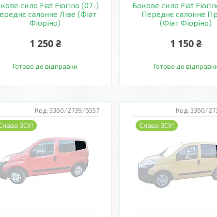
кове скло Fiat Fiorino (07-)
Бокове скло Fiat Fiorin
ереднє салонне Ліве (Фіат
Переднє салонне П
Фіоріно)
(Фіат Фіоріно)
1 250 ₴
1 150 ₴
Готово до відправки
Готово до відправк
3360/2739/6557
3360/27
Слава ЗСУ!
Слава ЗСУ!