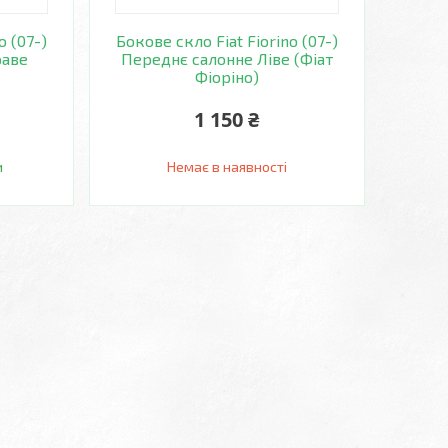
o (07-)
Бокове скло Fiat Fiorino (07-)
раве
Переднє салонне Ліве (Фіат
Фіоріно)
1 150 ₴
и
Немає в наявності