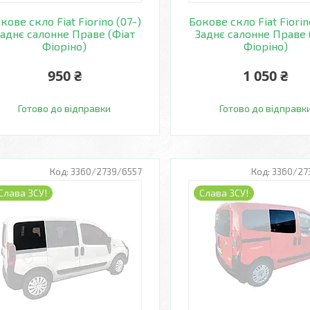
кове скло Fiat Fiorino (07-)
Бокове скло Fiat Fiorin
аднє салонне Праве (Фіат
Заднє салонне Праве 
Фіоріно)
Фіоріно)
950 ₴
1 050 ₴
Готово до відправки
Готово до відправк
3360/2739/6557
3360/27
Слава ЗСУ!
Слава ЗСУ!