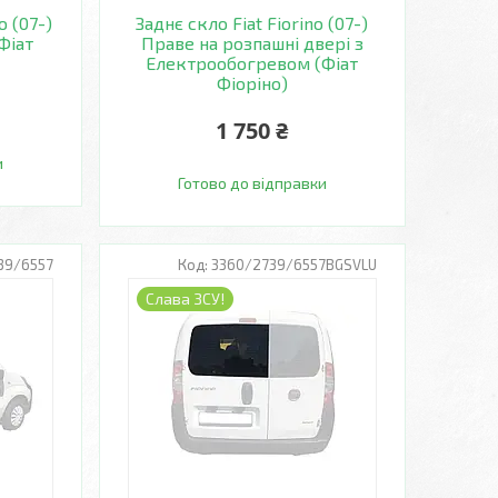
o (07-)
Заднє скло Fiat Fiorino (07-)
Фіат
Праве на розпашні двері з
Електрообогревом (Фіат
Фіоріно)
1 750 ₴
и
Готово до відправки
39/6557
3360/2739/6557BGSVLU
Слава ЗСУ!