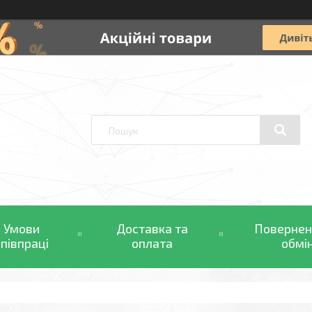
Умови
Доставка та
Повернен
співпраці
оплата
обмі