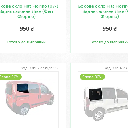
кове скло Fiat Fiorino (07-)
Бокове скло Fiat Fiorin
Заднє салонне Ліве (Фіат
Заднє салонне Ліве (
Фіоріно)
Фіоріно)
950 ₴
950 ₴
Готово до відправки
Готово до відправк
3360/2739/6557
3360/27
Слава ЗСУ!
Слава ЗСУ!