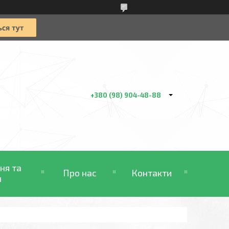
+380 (98) 904-48-88
ня та
Про нас
Контакти
н