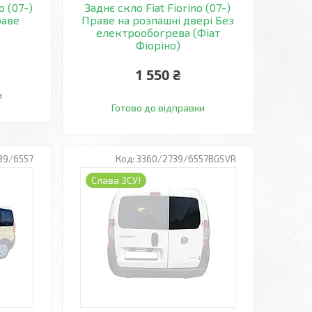
o (07-)
Заднє скло Fiat Fiorino (07-)
раве
Праве на розпашні двері Без
електрообогрева (Фіат
Фіоріно)
1 550 ₴
и
Готово до відправки
39/6557
3360/2739/6557BGSVR
Слава ЗСУ!