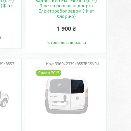
o (07-)
Заднє скло Fiat Fiorino (07-)
 (Фіат
Ліве на розпашні двері з
Електрообогревом (Фіат
Фіоріно)
1 900 ₴
и
Готово до відправки
39/6557
3360/2739/6557BGSVRU
Слава ЗСУ!