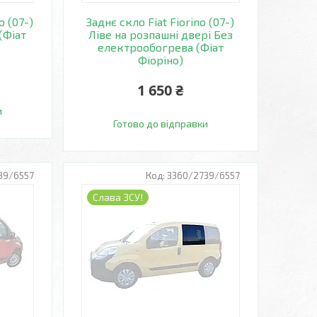
o (07-)
Заднє скло Fiat Fiorino (07-)
(Фіат
Ліве на розпашні двері Без
електрообогрева (Фіат
Фіоріно)
1 650 ₴
и
Готово до відправки
39/6557
3360/2739/6557
Слава ЗСУ!