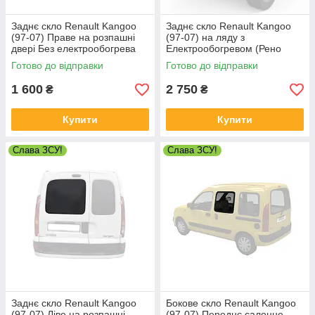
Заднє скло Renault Kangoo
Заднє скло Renault Kangoo
(97-07) Праве на розпашні
(97-07) на ляду з
двері Без електрообогрева
Електрообогревом (Рено
(Рено Кенго)
Кенго)
Готово до відправки
Готово до відправки
1 600
2 750
₴
₴
Купити
Купити
Слава ЗСУ!
Слава ЗСУ!
Заднє скло Renault Kangoo
Бокове скло Renault Kangoo
(97-07) Ліве на розпашні
(97-07) Переднє салонне