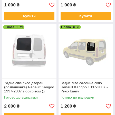
1 000
1 000
₴
₴
Купити
Купити
Слава ЗСУ!
Слава ЗСУ!
Заднє ліве скло дверей
Заднє ліве салонне скло
(розпашонка) Renault Kangoo
Renault Kangoo 1997-2007 -
1997-2007 з обігрівом (з
Рено Кангу
шовкографією) - Рено Кангу
Готово до відправки
Готово до відправки
2 000
1 200
₴
₴