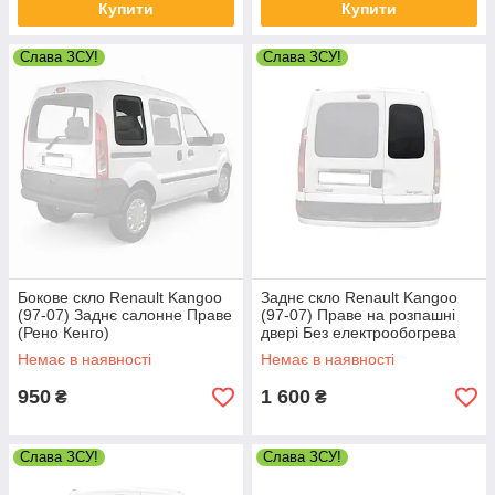
Купити
Купити
Слава ЗСУ!
Слава ЗСУ!
Бокове скло Renault Kangoo
Заднє скло Renault Kangoo
(97-07) Заднє салонне Праве
(97-07) Праве на розпашні
(Рено Кенго)
двері Без електрообогрева
(Рено Кенго)
Немає в наявності
Немає в наявності
950
1 600
₴
₴
Слава ЗСУ!
Слава ЗСУ!