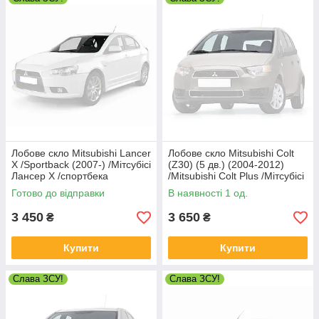
Лобове скло Mitsubishi Lancer
Лобове скло Mitsubishi Colt
X /Sportback (2007-) /Мітсубісі
(Z30) (5 дв.) (2004-2012)
Лансер Х /спортбека
/Mitsubishi Colt Plus /Мітсубісі
Кольт (Z30)
Готово до відправки
В наявності 1 од.
3 450
3 650
₴
₴
Купити
Купити
Слава ЗСУ!
Слава ЗСУ!