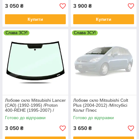
3 050
3 900
₴
₴
Купити
Купити
Слава ЗСУ!
Слава ЗСУ!
Лобове скло Mitsubishi Lancer
Лобове скло Mitsubishi Colt
(CA0) (1992-1995) /Proton
Plus (2004-2012) /Мітсубісі
400-REHE (1995-2007) /
Кольт Плюс
Мітсубісі Лансер
Готово до відправки
Готово до відправки
3 050
3 650
₴
₴