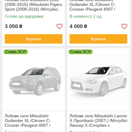
(2006-2015) /Mitsubishi Pajero
Outlander XL /Citroen C-
Sport (2008-2016) /Мітсубісі
Crosser /Peugeot 4007 /
Л200
Мітсубісі Аутлендер ХЛ
Готово до відправки
В наявності 1 од.
3 050
4 000
₴
₴
Купити
Купити
Слава ЗСУ!
Слава ЗСУ!
Лобове скло Mitsubishi
Лобове скло Mitsubishi Lancer
Outlander XL /Citroen C-
X /Sportback (2007-) /Мітсубісі
Crosser /Peugeot 4007 /
Лансер Х /Спорбек з
Мітсубісі Аутлендер ХЛ
датчиком дощу