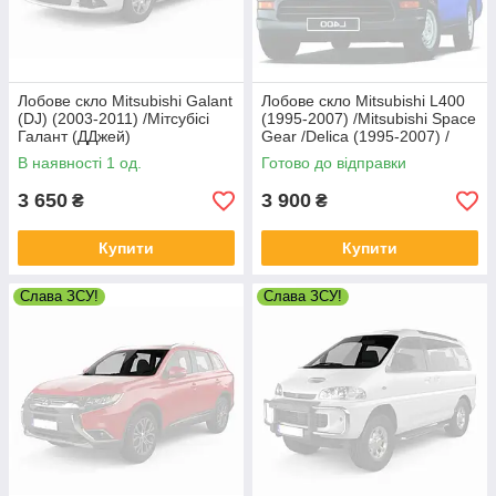
Лобове скло Mitsubishi Galant
Лобове скло Mitsubishi L400
(DJ) (2003-2011) /Мітсубісі
(1995-2007) /Mitsubishi Space
Галант (ДДжей)
Gear /Delica (1995-2007) /
Мітсубісі Л400
В наявності 1 од.
Готово до відправки
3 650
3 900
₴
₴
Купити
Купити
Слава ЗСУ!
Слава ЗСУ!