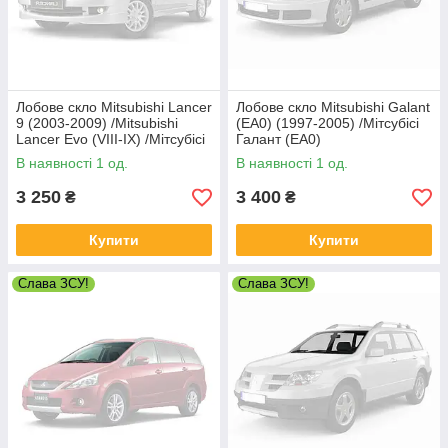
Лобове скло Mitsubishi Lancer
Лобове скло Mitsubishi Galant
9 (2003-2009) /Mitsubishi
(EA0) (1997-2005) /Мітсубісі
Lancer Evo (VIII-IX) /Мітсубісі
Галант (ЕА0)
Лансер 9
В наявності 1 од.
В наявності 1 од.
3 250
3 400
₴
₴
Купити
Купити
Слава ЗСУ!
Слава ЗСУ!