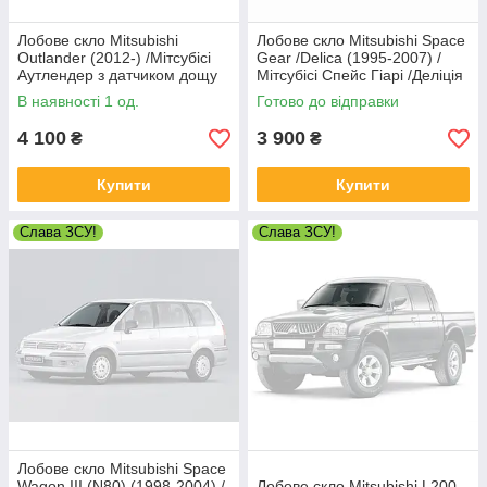
Лобове скло Mitsubishi
Лобове скло Mitsubishi Space
Outlander (2012-) /Мітсубісі
Gear /Delica (1995-2007) /
Аутлендер з датчиком дощу
Мітсубісі Спейс Гіарі /Деліція
В наявності 1 од.
Готово до відправки
4 100
3 900
₴
₴
Купити
Купити
Слава ЗСУ!
Слава ЗСУ!
Лобове скло Mitsubishi Space
Wagon III (N80) (1998-2004) /
Лобове скло Mitsubishi L200