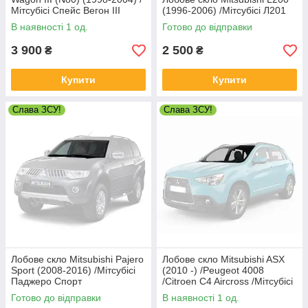
Мітсубісі Спейс Вегон III
(1996-2006) /Мітсубісі Л201
(Н80)
В наявності 1 од.
Готово до відправки
3 900
2 500
₴
₴
Купити
Купити
Слава ЗСУ!
Слава ЗСУ!
Лобове скло Mitsubishi Pajero
Лобове скло Mitsubishi ASX
Sport (2008-2016) /Мітсубісі
(2010 -) /Peugeot 4008
Паджеро Спорт
/Citroen C4 Aircross /Мітсубісі
АСХ з датчиком
Готово до відправки
В наявності 1 од.