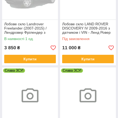
Лобове скло Landrover
Лобове скло LAND ROVER
Freelander (2007-2015) /
DISCOVERY IV 2009-2016 з
Лендровер Фрілендер з
датчиком і VIN - Ленд Ровер
датчиком дощу
Діскавері
В наявності 1 од.
Під замовлення
3 850
11 000
₴
₴
Купити
Купити
Слава ЗСУ!
Слава ЗСУ!