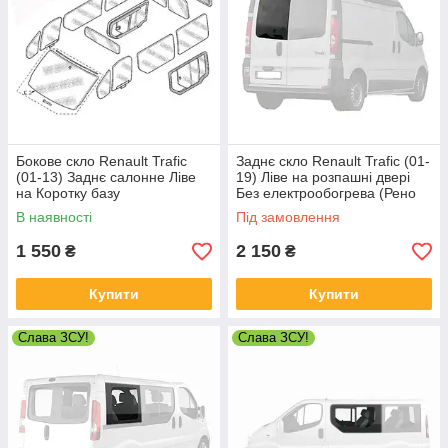
Бокове скло Renault Trafic
Заднє скло Renault Trafic (01-
(01-13) Заднє салонне Ліве
19) Ліве на розпашні двері
на Коротку базу
Без електрообогрева (Рено
Нестандартне
Трафік)
В наявності
Під замовлення
1 550
2 150
₴
₴
Купити
Купити
Слава ЗСУ!
Слава ЗСУ!