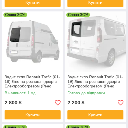
Купити
Купити
Слава ЗСУ!
Слава ЗСУ!
Заднє скло Renault Trafic (01-
Заднє скло Renault Trafic (01-
19) Ліве на розпашні двері з
19) Ліве на розпашні двері з
Електрообогревом (Рено
Електрообогревом (Рено
Трафік)
Трафік)
В наявності 1 од.
Готово до відправки
2 800
2 200
₴
₴
Купити
Купити
Слава ЗСУ!
Слава ЗСУ!