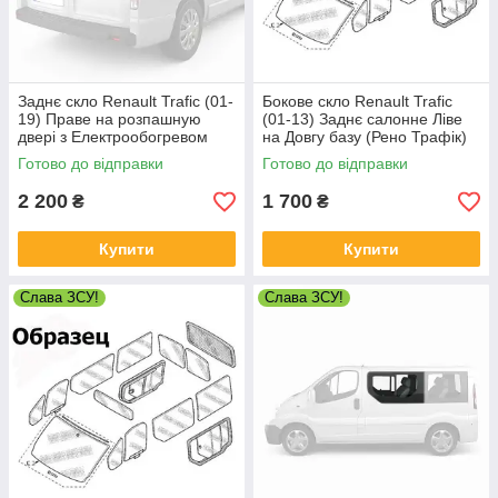
Заднє скло Renault Trafic (01-
Бокове скло Renault Trafic
19) Праве на розпашную
(01-13) Заднє салонне Ліве
двері з Електрообогревом
на Довгу базу (Рено Трафік)
(Рено Трафік)
Готово до відправки
Готово до відправки
2 200
1 700
₴
₴
Купити
Купити
Слава ЗСУ!
Слава ЗСУ!