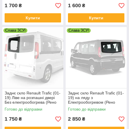
1 700
1 600
₴
₴
Купити
Купити
Слава ЗСУ!
Слава ЗСУ!
Заднє скло Renault Trafic (01-
Заднє скло Renault Trafic (01-
19) Ліве на розпашні двері
19) на ляду з
Без електрообогрева (Рено
Електрообогревом (Рено
Трафік)
Трафік)
Готово до відправки
Готово до відправки
1 750
2 850
₴
₴