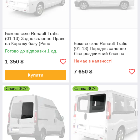
Бокове скло Renault Trafic
(01-13) Заднє салонне Праве
на Коротку базу (Рено
Бокове скло Renault Trafic
Трафік)
(01-13) Переднє салонне
Готово до відправки 1 од.
Ліве роздвижний блок на
(Рено Трафік)
1 350
Немає в наявності
₴
7 650
₴
Купити
Слава ЗСУ!
Слава ЗСУ!