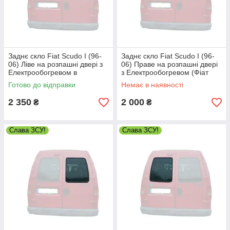
Заднє скло Fiat Scudo I (96-
Заднє скло Fiat Scudo I (96-
06) Ліве на розпашні двері з
06) Праве на розпашні двері
Електрообогревом в
з Електрообогревом (Фіат
уплотнитель (Фіат Скудо I)
Скудо I)
Готово до відправки
Немає в наявності
2 350
2 000
₴
₴
Слава ЗСУ!
Слава ЗСУ!