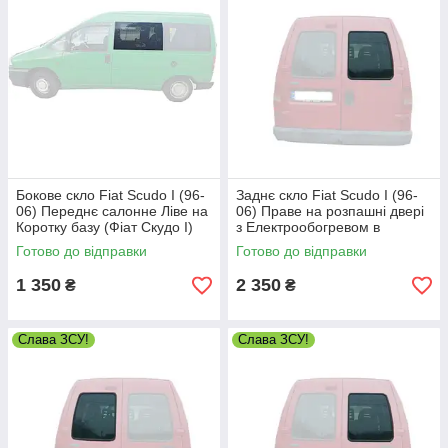
Бокове скло Fiat Scudo I (96-
Заднє скло Fiat Scudo I (96-
06) Переднє салонне Ліве на
06) Праве на розпашні двері
Коротку базу (Фіат Скудо I)
з Електрообогревом в
уплотнитель (Фіат Скудо I)
Готово до відправки
Готово до відправки
1 350
2 350
₴
₴
Слава ЗСУ!
Слава ЗСУ!