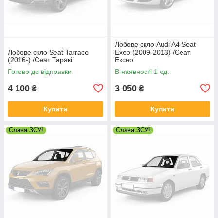
Лобове скло Audi A4 Seat
Лобове скло Seat Tarraco
Exeo (2009-2013) /Сеат
(2016-) /Сеат Таракі
Ексео
Готово до відправки
В наявності 1 од.
4 100
3 050
₴
₴
Купити
Купити
Слава ЗСУ!
Слава ЗСУ!