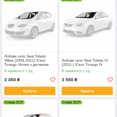
Лобове скло Seat Toledo
/Altea (2004-2012) /Сеат
Лобове скло Seat Toledo IV
Толедо /Алтея з датчиком
(2012-) /Сеат Толедо IV
дощу
В наявності 1 од.
В наявності 1 од.
3 450
3 550
₴
₴
Купити
Купити
Слава ЗСУ!
Слава ЗСУ!