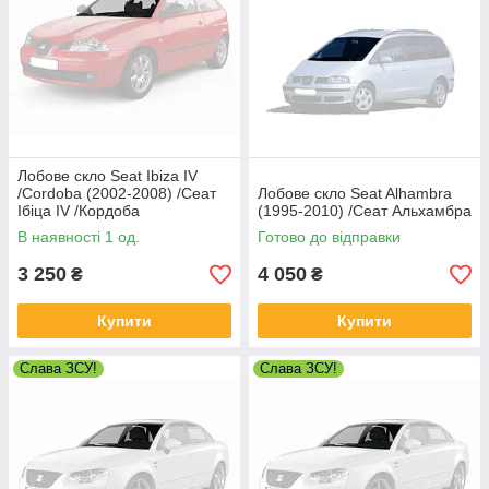
Лобове скло Seat Ibiza IV
/Cordoba (2002-2008) /Сеат
Лобове скло Seat Alhambra
Ібіца IV /Кордоба
(1995-2010) /Сеат Альхамбра
В наявності 1 од.
Готово до відправки
3 250
4 050
₴
₴
Купити
Купити
Слава ЗСУ!
Слава ЗСУ!