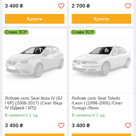
3 400
2 700
₴
₴
Купити
Купити
Слава ЗСУ!
Слава ЗСУ!
Лобове скло Seat Ibiza IV (6J
Лобове скло Seat Toledo
/ 6P) (2008-2017) (Сеат Ібіца
/Leon I (1998-2005) /Сеат
IV (6Джей / 6П))
Толедо /Леон
В наявності 1 од.
В наявності 1 од.
3 400
3 400
₴
₴