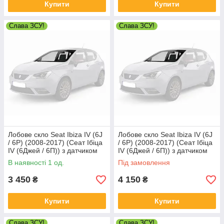
Купити
Купити
Слава ЗСУ!
Слава ЗСУ!
Лобове скло Seat Ibiza IV (6J
Лобове скло Seat Ibiza IV (6J
/ 6P) (2008-2017) (Сеат Ібіца
/ 6P) (2008-2017) (Сеат Ібіца
IV (6Джей / 6П)) з датчиком
IV (6Джей / 6П)) з датчиком
дощу
дощу
В наявності 1 од.
Під замовлення
3 450
4 150
₴
₴
Купити
Купити
Слава ЗСУ!
Слава ЗСУ!