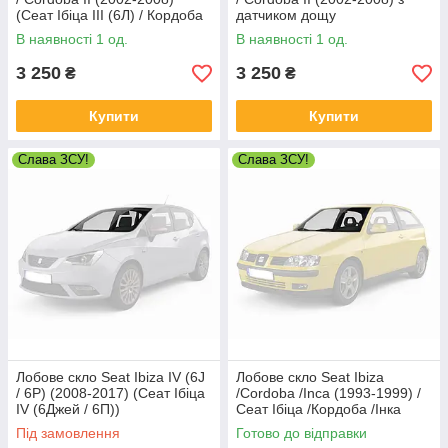
(Сеат Ібіца III (6Л) / Кордоба
датчиком дощу
II)
В наявності 1 од.
В наявності 1 од.
3 250
3 250
₴
₴
Купити
Купити
Слава ЗСУ!
Слава ЗСУ!
Лобове скло Seat Ibiza IV (6J
Лобове скло Seat Ibiza
/ 6P) (2008-2017) (Сеат Ібіца
/Cordoba /Inca (1993-1999) /
IV (6Джей / 6П))
Сеат Ібіца /Кордоба /Інка
Під замовлення
Готово до відправки