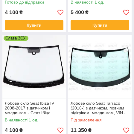
Готово до відправки
В наявності 1 од.
4 100
5 400
₴
₴
Купити
Купити
Слава ЗСУ!
Лобове скло Seat Ibiza IV
Лобове скло Seat Tarraco
2008-2017 з датчиком і
(2016-) з датчиком, повним
молдингом - Сеат Ібіца
підігрівом, молдингом, VIN -
Сіат Таррако
В наявності 1 од.
Під замовлення
4 100
11 350
₴
₴