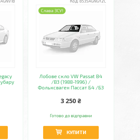
6AGNV1B
8535AGNGY2C
Слава ЗСУ!
egacy
Лобове скло VW Passat B4
Субару
/B3 (1988-1996) /
Фольксваген Пассат Б4 /Б3
3 250 ₴
Готово до відправки
КУПИТИ