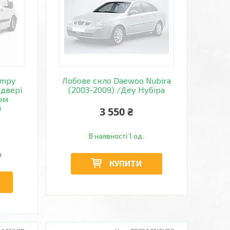
umpy
Лобове скло Daewoo Nubira
 двері
(2003-2009) /Деу Нубіра
ом
)
3 550 ₴
В наявності 1 од.
и
КУПИТИ