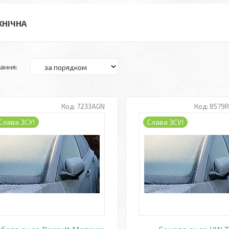
ХНІЧНА
7233AGN
8579
Слава ЗСУ!
Слава ЗСУ!