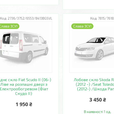
2736/3752/6553/8413BGSVL
7815/761
Слава ЗСУ!
Слава ЗСУ!
днє скло Fiat Scudo II (06-)
Лобове скло Skoda R
Ліве на розпашні двері з
(2012 -) /Seat Toled
Електрообогревом (Фіат
(2012-) /Шкода Ра
Скудо II)
3 450 ₴
1 950 ₴
В наявності 1 од.