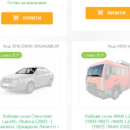
Готово до відправки
КУПИТИ
КУПИТИ
3016/DW16/30A3AGNBLAP
4909/
Слава ЗСУ!
Слава ЗСУ!
Лобове скло Chevrolet
Лобове скло MAN L
Lacetti /Nubira (2003 -)
(1993-1997) /MAN L
aewoo /Шевроле Лечетті /
(1997) /МАН Л20