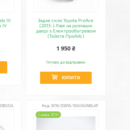
do IV
Заднє скло Toyota ProAce
о IV
(2013-) Ліве на розпашні
двері з Електрообогревом
(Тойота ПроАйс)
1 950 ₴
Готово до відправки
КУПИТИ
13BGSVL
3016/DW16/30A3AGNBLAP
Слава ЗСУ!