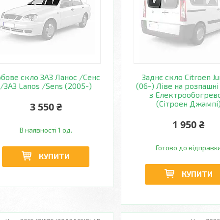
бове скло ЗАЗ Ланос /Сенс
Заднє скло Citroen J
/ЗАЗ Lanos /Sens (2005-)
(06-) Ліве на розпашні
з Електрообогрев
(Сітроен Джампі
3 550 ₴
1 950 ₴
В наявності 1 од.
Готово до відправк
КУПИТИ
КУПИТИ