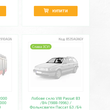
КУПИТИ
4910AGN
8535AGNGY
Слава ЗСУ!
2000
Лобове скло VW Passat B3
2000
/B4 (1988-1996) /
0
Фольксваген Пассат Б3 /Б4