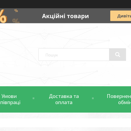
Умови
Доставка та
Повернен
співпраці
оплата
обмі