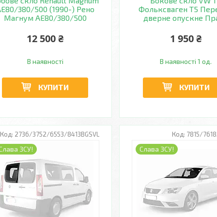
бове скло Renault Magnum
Бокове скло VW 
E80/380/500 (1990-) Рено
Фольксваген Т5 Пер
Магнум AE80/380/500
дверне опускне Пр
12 500 ₴
1 950 ₴
В наявності
В наявності 1 од.
КУПИТИ
КУПИТИ
2736/3752/6553/8413BGSVL
7815/761
Слава ЗСУ!
Слава ЗСУ!