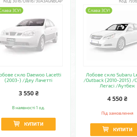
3016/DW16/30A3AGNBLAP
793
Слава ЗСУ!
Слава ЗСУ!
обове скло Daewoo Lacetti
Лобове скло Subaru L
(2003-) /Деу Лачетті
/Outback (2010-2015) /
Легасі /Аутбек
3 550 ₴
4 550 ₴
В наявності 1 од.
Під замовлення
КУПИТИ
КУПИТИ