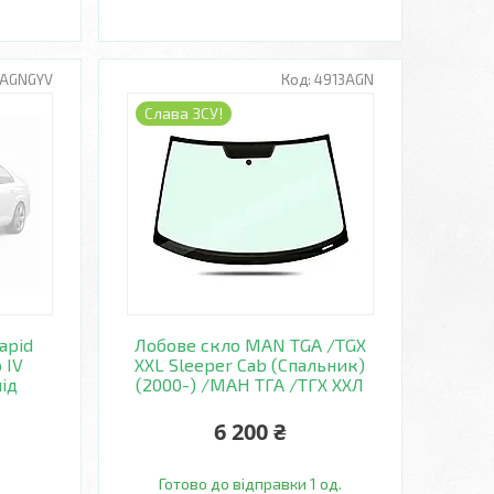
8AGNGYV
4913AGN
Слава ЗСУ!
apid
Лобове скло MAN TGA /TGX
o IV
XXL Sleeper Cab (Спальник)
під
(2000-) /МАН ТГА /ТГХ ХХЛ
6 200 ₴
Готово до відправки 1 од.