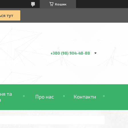
Кошик
+380 (98) 904-48-88
ня та
Про нас
Контакти
н