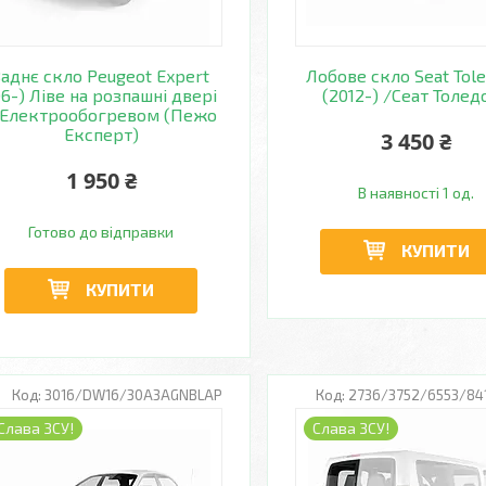
Заднє скло Peugeot Expert
Лобове скло Seat Tole
06-) Ліве на розпашні двері
(2012-) /Сеат Толед
 Електрообогревом (Пежо
Експерт)
3 450 ₴
1 950 ₴
В наявності 1 од.
Готово до відправки
КУПИТИ
КУПИТИ
3016/DW16/30A3AGNBLAP
2736/3752/6553/84
Слава ЗСУ!
Слава ЗСУ!