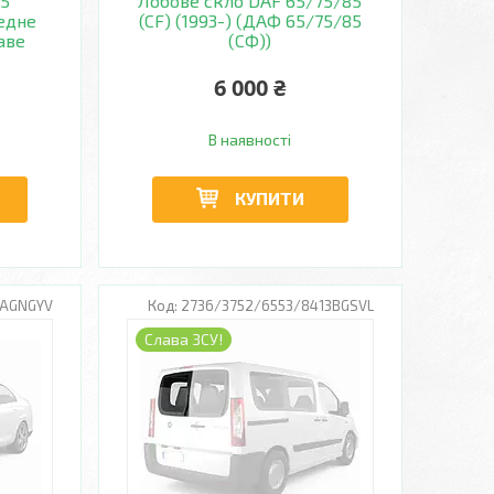
T5
Лобове скло DAF 65/75/85
едне
(CF) (1993-) (ДАФ 65/75/85
аве
(СФ))
6 000 ₴
В наявності
КУПИТИ
8AGNGYV
2736/3752/6553/8413BGSVL
Слава ЗСУ!