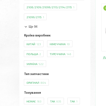
2108/2109/21099/2113/2114/2115
1
21099/2115
1
Ще 94
Країна виробник
КИТАЙ
123
НІМЕЧЧИНА
10
ПОЛЬША
2
ТУРЕЧЧИНА
146
Л
УКРАЇНА
522
Тип запчастини
ОРИГІНАЛ
804
Тонування
НЕМАЄ
163
ТАК
635
ТАК
1