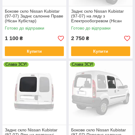
Бокове скло Nissan Kubistar
Заднє скло Nissan Kubistar
(97-07) Заднє салонне Праве
(97-07) на ляду з
(Нісан Кубістар)
Електрообогревом (Нісан
Кубістар)
Готово до відправки
Готово до відправки
1 100
2 750
₴
₴
Купити
Купити
Слава ЗСУ!
Слава ЗСУ!
Заднє скло Nissan Kubistar
Бокове скло Nissan Kubistar
(97-07) Ліве на розпашні
(97-07) Переднє салонне