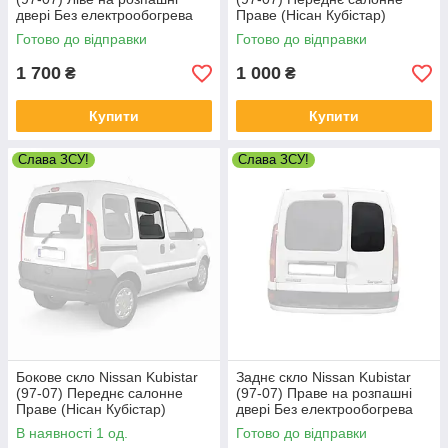
двері Без електрообогрева
Праве (Нісан Кубістар)
(Нісан Кубістар)
Готово до відправки
Готово до відправки
1 700
1 000
₴
₴
Купити
Купити
Слава ЗСУ!
Слава ЗСУ!
Бокове скло Nissan Kubistar
Заднє скло Nissan Kubistar
(97-07) Переднє салонне
(97-07) Праве на розпашні
Праве (Нісан Кубістар)
двері Без електрообогрева
(Нісан Кубістар)
В наявності 1 од.
Готово до відправки