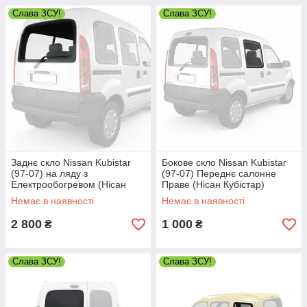
Слава ЗСУ!
Слава ЗСУ!
Заднє скло Nissan Kubistar
Бокове скло Nissan Kubistar
(97-07) на ляду з
(97-07) Переднє салонне
Електрообогревом (Нісан
Праве (Нісан Кубістар)
Кубістар)
Немає в наявності
Немає в наявності
2 800
1 000
₴
₴
Слава ЗСУ!
Слава ЗСУ!