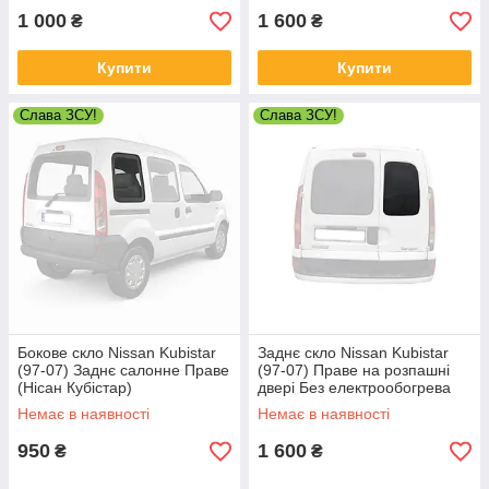
1 000
1 600
₴
₴
Купити
Купити
Слава ЗСУ!
Слава ЗСУ!
Бокове скло Nissan Kubistar
Заднє скло Nissan Kubistar
(97-07) Заднє салонне Праве
(97-07) Праве на розпашні
(Нісан Кубістар)
двері Без електрообогрева
(Нісан Кубістар)
Немає в наявності
Немає в наявності
950
1 600
₴
₴