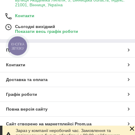
вулиця Академіка Янгеля, 5, Вінницька область, Індекс:
21001, Вінниця, Україна
Контакти
Сьогодні вихідний
Показати весь графік роботи
КНОПКА
ЗВ'ЯЗКУ
Про нас
Контакти
Доставка та оплата
Графік роботи
Повна версія сайту
Сайт створено на маркетплейсі
Prom.ua
Зараз у компанії неробочий час. Замовлення та