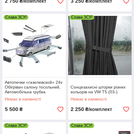
2 750
3 250
₴/комплект
₴/комплект
Слава ЗСУ!
Слава ЗСУ!
Автопечки «газелевской» 24v
Обігрівач салону тосольний,
Сонцезахисні шторки різних
Автомобільна грубка
кольорів на VW T5 (03-)
Немає в наявності
Немає в наявності
5 500
2 250
₴
₴/комплект
Слава ЗСУ!
Слава ЗСУ!