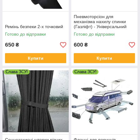
Пневмоторсіон для
механізма нахилу спинки
Ремінь безпеки 2-х точковий
(Газліфт) - Універсальний
Готово до відправки
Готово до відправки
650
600
₴
₴
Купити
Купити
Слава ЗСУ!
Слава ЗСУ!
Сонцезахисні шторки різних
Фланці для поручнів