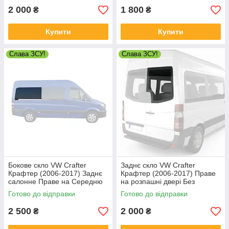
2 000
1 800
₴
₴
Купити
Купити
Слава ЗСУ!
Слава ЗСУ!
Бокове скло VW Crafter
Заднє скло VW Crafter
Крафтер (2006-2017) Заднє
Крафтер (2006-2017) Праве
салонне Праве на Середню
на розпашні двері Без
базу
електрообогрева
Готово до відправки
Готово до відправки
2 500
2 000
₴
₴