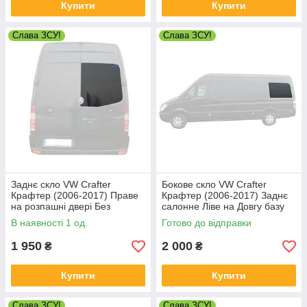
Купити
Купити
Слава ЗСУ!
Слава ЗСУ!
Заднє скло VW Crafter
Бокове скло VW Crafter
Крафтер (2006-2017) Праве
Крафтер (2006-2017) Заднє
на розпашні двері Без
салонне Ліве на Довгу базу
електрообогрева
В наявності 1 од.
Готово до відправки
1 950
2 000
₴
₴
Купити
Купити
Слава ЗСУ!
Слава ЗСУ!