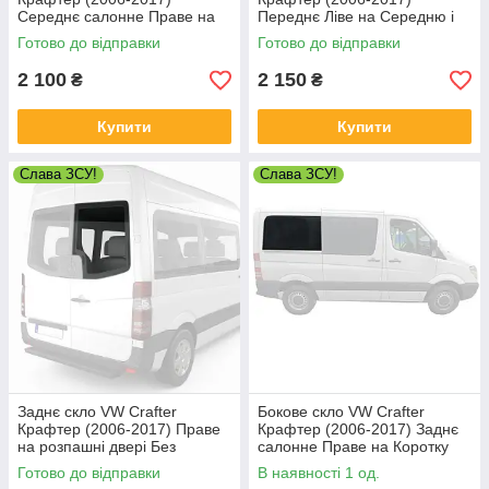
Середнє салонне Праве на
Переднє Ліве на Середню і
Довгу базу
Довгу
Готово до відправки
Готово до відправки
2 100
2 150
₴
₴
Купити
Купити
Слава ЗСУ!
Слава ЗСУ!
Заднє скло VW Crafter
Бокове скло VW Crafter
Крафтер (2006-2017) Праве
Крафтер (2006-2017) Заднє
на розпашні двері Без
салонне Праве на Коротку
електрообогрева
базу
Готово до відправки
В наявності 1 од.