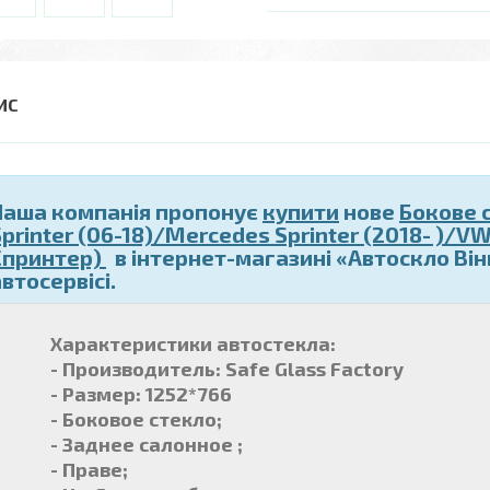
Наша компанія пропонує
купити
нове
Бокове 
printer (06-18)/Mercedes Sprinter (2018- )/VW
Спринтер)
в інтернет-магазині «Автоскло Ві
втосервісі.
Характеристики автостекла:
- Производитель: Safe Glass Factory
- Размер: 1252*766
- Боковое стекло;
- Заднее салонное ;
- Праве;