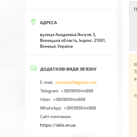
П
вулиця Академіка Янгеля, 5,
Вінницька область, Індекс: 21001,
Вінниця, Україна
Я
Т
а
avtosklo5@gmail.com
П
+380989044888
п
+380989044888
+380989044888
Сайт компании
https://sklo.vn.ua