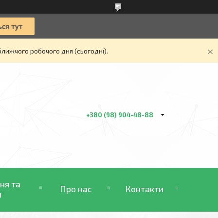
ближчого робочого дня (сьогодні).
+380 (98) 904-48-88
ня та
Про нас
Контакти
н