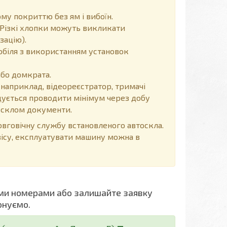
у покриттю без ям і вибоїн.
Різкі хлопки можуть викликати
зацію).
обіля з використанням установок
або домкрата.
 наприклад, відеореєстратор, тримачі
ендується проводити мінімум через добу
д склом документи.
говічну службу встановленого автоскла.
вісу, експлуатувати машину можна в
ми номерами або залишайте заявку
онуємо.