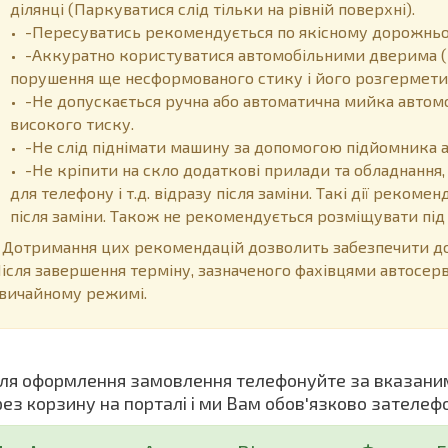
ділянці (Паркуватися слід тільки на рівній поверхні).
-Пересуватись рекомендується по якісному дорожньом
-Аккуратно користуватися автомобільними дверима (
порушення ще несформованого стику і його розгермети
-Не допускається ручна або автоматична мийка автом
високого тиску.
-Не слід піднімати машину за допомогою підйомника 
-Не кріпити на скло додаткові прилади та обладнання,
для телефону і т.д. відразу після заміни. Такі дії реком
після заміни. Також не рекомендується розміщувати пі
отримання цих рекомендацій дозволить забезпечити дов
ісля завершення терміну, зазначеного фахівцями автосер
вичайному режимі.
я оформлення замовлення телефонуйте за вказани
рез корзину на порталі і ми Вам обов'язково зателеф