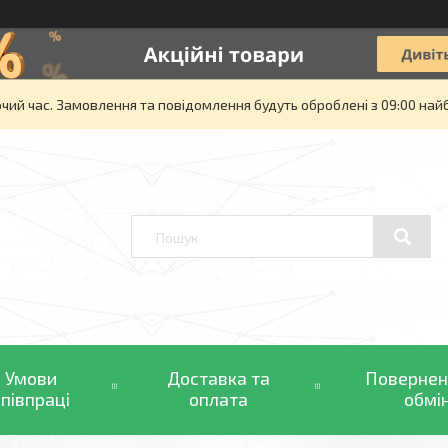
очий час. Замовлення та повідомлення будуть оброблені з 09:00 най
Умови
Доставка та
Повернен
співпраці
оплата
обмі