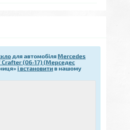
скло
для автомобіля
Mercedes
 Crafter (06-17) (Мерседес
нниця»
і встановити
в нашому