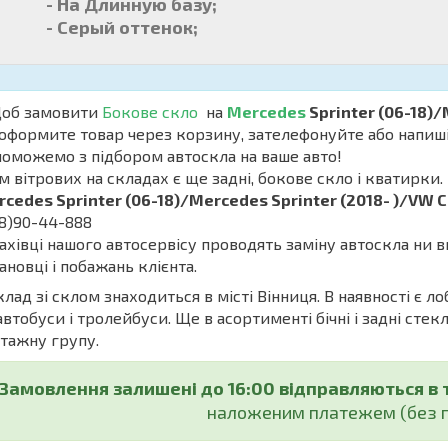
- На Длинную базу;
- Серый оттенок;
б замовити
Бокове скло
на
Mercedes
Sprinter (06-18)/
оформите товар через корзину, зателефонуйте або напишіть
оможемо з підбором автоскла на ваше авто!
м вітрових на складах є ще задні, бокове скло і кватирки. 
cedes Sprinter (06-18)/Mercedes Sprinter (2018- )/VW Cr
8)90-44-888
івці нашого автосервісу проводять заміну автоскла ни в
ановці і побажань клієнта.
ад зі склом знаходиться в місті Вінниця. В наявності є ло
автобуси і тролейбуси. Ще в асортименті бічні і задні стекл
тажну групу.
Замовлення залишені до 16:00 відправляються в 
наложеним платежем (без п