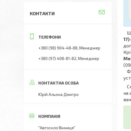
КОНТАКТИ
Що
17)
доп
+380 (98) 904-48-88
Менеджер
Крі
Mer
+380 (97) 408-81-82
Менеджер
(09
Фах
уст
Скл
на 
Юрій Альона Дмитро
ван
"Автоскло Вінниця"