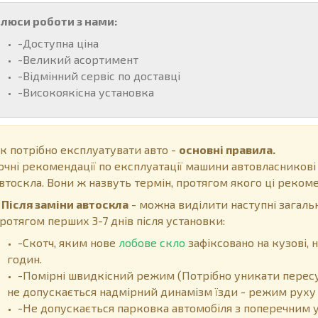
люси роботи з нами:
-Доступна ціна
-Великий асортимент
-Відмінний сервіс по доставці
-Високоякісна установка
к потрібно експлуатувати авто -
основні правила.
очні рекомендації по експлуатації машини автовласникові
втоскла. Вони ж назвуть термін, протягом якого ці рекоме
ісля заміни автоскла
- можна виділити наступні загальн
ротягом перших 3-7 днів після установки:
-Скотч, яким нове
лобове скло
зафіксовано на кузові,
годин.
-Помірні швидкісний режим (Потрібно уникати пересу
не допускається надмірний динамізм їзди - режим руху 
-Не допускається парковка автомобіля з поперечним у