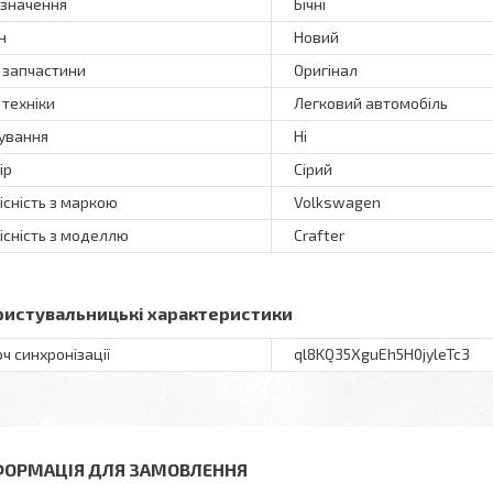
значення
Бічні
н
Новий
 запчастини
Оригінал
 техніки
Легковий автомобіль
ування
Ні
ір
Сірий
існість з маркою
Volkswagen
існість з моделлю
Crafter
ристувальницькі характеристики
ч синхронізації
ql8KQ35XguEh5H0jyleTc3
ФОРМАЦІЯ ДЛЯ ЗАМОВЛЕННЯ