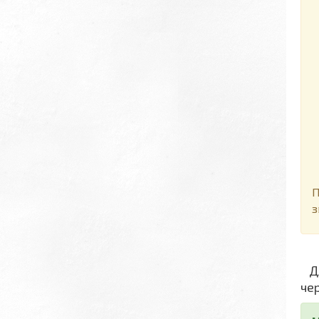
Д
П
з
Дл
че