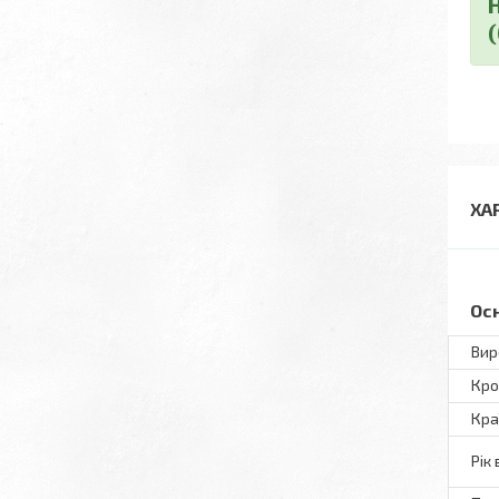
ХА
Ос
Вир
Кро
Кра
Рік