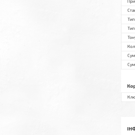
При
Ста
Тип
Тип
Тон
Кол
Сум
Сум
Ко
Клю
ІН