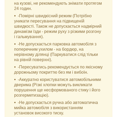
на кузові, не рекомендують знімати протягом
24 годин.
-Помірні швидкісний режим (Потрібно
уникати пересування на підвищеній
швидкості. Також не допускається надмірний
динамізм їзди - режим руху з різкими розгону
і гальмування).
-Не допускається парковка автомобіля з
поперечним ухилом - на бордюр, на
нерівному ділянці (Паркуватися слід тільки
на рівній поверхні).
-Пересуватись рекомендується по якісному
дорожньому покриттю без ям і вибоїн.
-Аккуратно користуватися автомобільними
дверима (Різкі хлопки можуть викликати
порушення ще несформованого стику і його
розгерметизацію).
-Не допускається ручна або автоматична
мийка автомобіля з використанням
установок високого тиску.