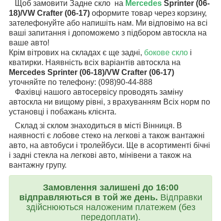
Щоб замовити Задне скло на
Mercedes
Sprinter (06-
18)/VW Crafter (06-17)
оформите товар через корзину,
зателефонуйте або напишіть нам. Ми відповімо на всі
ваші запитання і допоможемо з підбором автоскла на
ваше авто!
Крім вітрових на складах є ще задні,
бокове скло
і
кватирки. Наявність всіх варіантів автоскла на
Mercedes Sprinter (06-18)/VW Crafter (06-17)
уточняйте по телефону: (098)90-44-888
Фахівці нашого автосервісу проводять заміну
автоскла ни вищому рівні, з врахуванням Всіх норм по
установці і побажань клієнта.
Склад зі склом знаходиться в місті Вінниця. В
наявності є лобове стеко на легкові а також вантажні
авто, на автобуси і тролейбуси. Ще в асортименті бічні
і задні стекла на легкові авто, мінівени а також на
вантажну групу.
Замовлення залишені до 16:00
відправляються в той же день.
Відправки
здійснюються наложеним платежем (без
передоплати).