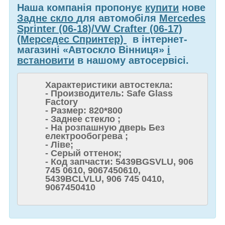
Наша компанія пропонує
купити
нове
Задне скло
для автомобіля
Mercedes
Sprinter (06-18)/VW Crafter (06-17)
(Мерседес Спринтер)
в інтернет-
магазині «Автоскло Вінниця»
і
встановити
в нашому автосервісі.
Характеристики автостекла:
- Производитель: Safe Glass
Factory
- Размер: 820*800
- Заднее стекло ;
- На розпашную дверь Без
електрообогрева ;
- Ліве;
- Серый оттенок;
- Код запчасти: 5439BGSVLU, 906
745 0610, 9067450610,
5439BCLVLU, 906 745 0410,
9067450410