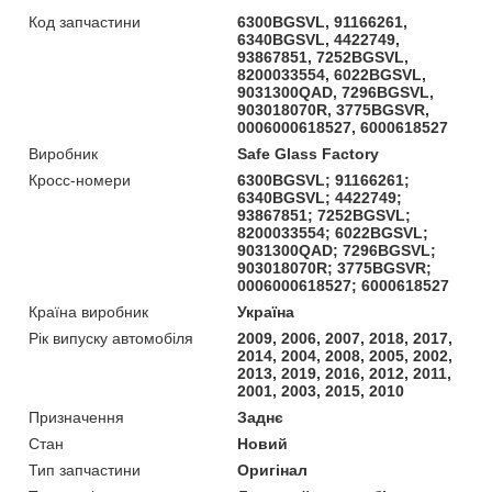
Код запчастини
6300BGSVL, 91166261,
6340BGSVL, 4422749,
93867851, 7252BGSVL,
8200033554, 6022BGSVL,
9031300QAD, 7296BGSVL,
903018070R, 3775BGSVR,
0006000618527, 6000618527
Виробник
Safe Glass Factory
Кросс-номери
6300BGSVL; 91166261;
6340BGSVL; 4422749;
93867851; 7252BGSVL;
8200033554; 6022BGSVL;
9031300QAD; 7296BGSVL;
903018070R; 3775BGSVR;
0006000618527; 6000618527
Країна виробник
Україна
Рік випуску автомобіля
2009, 2006, 2007, 2018, 2017,
2014, 2004, 2008, 2005, 2002,
2013, 2019, 2016, 2012, 2011,
2001, 2003, 2015, 2010
Призначення
Заднє
Стан
Новий
Тип запчастини
Оригінал