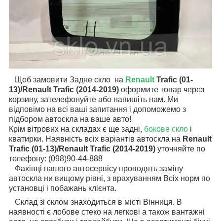
Щоб замовити Задне скло на
Renault
Trafic (01-
13)/Renault Trafic (2014-2019)
оформите товар через
корзину, зателефонуйте або напишіть нам. Ми
відповімо на всі ваші запитання і допоможемо з
підбором автоскла на ваше авто!
Крім вітрових на складах є ще задні,
бокове скло
і
кватирки. Наявність всіх варіантів автоскла на
Renault
Trafic (01-13)/Renault Trafic (2014-2019)
уточняйте по
телефону: (098)90-44-888
Фахівці нашого автосервісу проводять заміну
автоскла ни вищому рівні, з врахуванням Всіх норм по
установці і побажань клієнта.
Склад зі склом знаходиться в місті Вінниця. В
наявності є лобове стеко на легкові а також вантажні