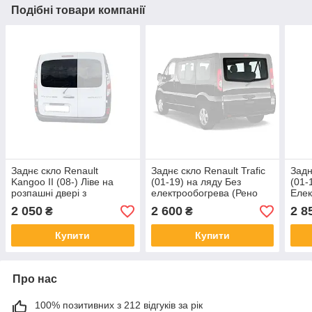
Подібні товари компанії
Заднє скло Renault
Заднє скло Renault Trafic
Задн
Kangoo II (08-) Ліве на
(01-19) на ляду Без
(01-
розпашні двері з
електрообогрева (Рено
Елек
Електрообогревом (Рено
Трафік)
Траф
2 050
2 600
2 8
₴
₴
Кенго II)
Купити
Купити
Про нас
100% позитивних з 212 відгуків за рік