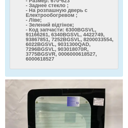
- Размер: 670*623
- Заднее стекло ;
- На розпашную дверь с
Електрообогревом ;
- Ліве;
- Зелений відтінок;
- Код запчасти: 6300BGSVL,
91166261, 6340BGSVL, 4422749,
93867851, 7252BGSVL, 8200033554,
6022BGSVL, 9031300QAD,
7296BGSVL, 903018070R,
3775BGSVR, 0006000618527,
6000618527