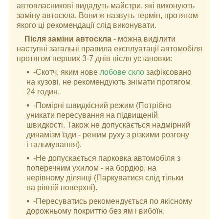
автовласникові видадуть майстри, які виконують
заміну автоскла. Вони ж назвуть термін, протягом
якого ці рекомендації слід виконувати.
Після заміни автоскла
- можна виділити
наступні загальні правила експлуатації автомобіля
протягом перших 3-7 днів після установки:
-Скотч, яким нове
лобове скло
зафіксовано
на кузові, не рекомендують знімати протягом
24 годин.
-Помірні швидкісний режим (Потрібно
уникати пересування на підвищеній
швидкості. Також не допускається надмірний
динамізм їзди - режим руху з різкими розгону
і гальмування).
-Не допускається парковка автомобіля з
поперечним ухилом - на бордюр, на
нерівному ділянці (Паркуватися слід тільки
на рівній поверхні).
-Пересуватись рекомендується по якісному
дорожньому покриттю без ям і вибоїн.