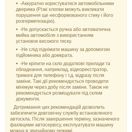
-Аккуратно користуватися автомобільними
дверима (Різкі хлопки можуть викликати
порушення ще несформованого стику і його
розгерметизацію).
-Не допускається ручна або автоматична
мийка автомобіля з використанням
установок високого тиску.
-Не слід піднімати машину за допомогою
підйомника або домкрата.
-Не кріпити на скло додаткові прилади та
обладнання, наприклад, відеореєстратор,
тримачі для телефону і т.д. відразу після
заміни. Такі дії рекомендується проводити
мінімум через добу після заміни. Також не
рекомендується розміщувати під склом
документи.
Дотримання цих рекомендацій дозволить
забезпечити довговічну службу встановленого
автоскла. Після завершення терміну, зазначеного
фахівцями автосервісу, експлуатувати машину
можна в звичайному режимі.