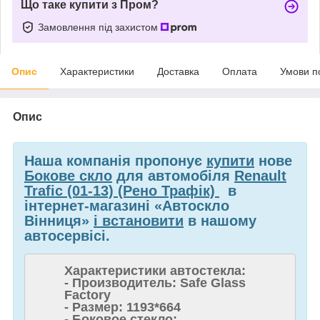
Що таке купити з Пром?
Замовлення під захистом
Опис
Характеристики
Доставка
Оплата
Умови п
Опис
Наша компанія пропонує
купити
нове
Бокове скло
для автомобіля
Renault
Trafic (01-13) (Рено Трафік)
в
інтернет-магазині «Автоскло
Вінниця»
і встановити
в нашому
автосервісі.
Характеристики автостекла:
- Производитель: Safe Glass
Factory
- Размер: 1193*664
- Боковое стекло;