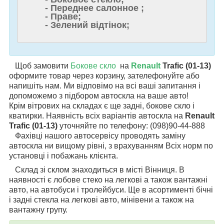
- Переднее салонное ;
- Праве;
- Зелений відтінок;
Щоб замовити
Бокове скло
на
Renault
Trafic (01-13)
оформите товар через корзину, зателефонуйте або
напишіть нам. Ми відповімо на всі ваші запитання і
допоможемо з підбором автоскла на ваше авто!
Крім вітрових на складах є ще задні, бокове скло і
кватирки. Наявність всіх варіантів автоскла на
Renault
Trafic (01-13)
уточняйте по телефону: (098)90-44-888
Фахівці нашого автосервісу проводять заміну
автоскла ни вищому рівні, з врахуванням Всіх норм по
установці і побажань клієнта.
Склад зі склом знаходиться в місті Вінниця. В
наявності є лобове стеко на легкові а також вантажні
авто, на автобуси і тролейбуси. Ще в асортименті бічні
і задні стекла на легкові авто, мінівени а також на
вантажну групу.