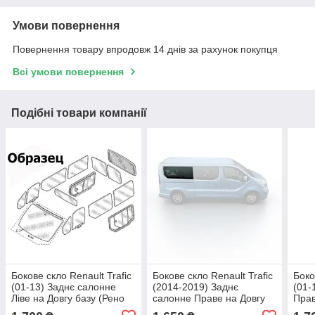
Умови повернення
Повернення товару впродовж 14 днів за рахунок покупця
Всі умови повернення
Подібні товари компанії
Бокове скло Renault Trafic
Бокове скло Renault Trafic
Боко
(01-13) Заднє салонне
(2014-2019) Заднє
(01-
Ліве на Довгу базу (Рено
салонне Праве на Довгу
Прав
Трафік)
базу (Рено Трафік)
Траф