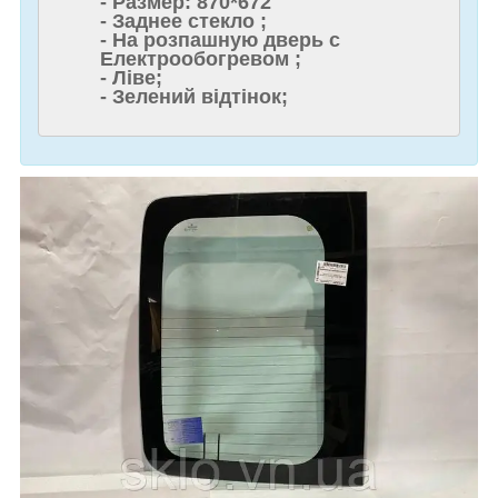
- Размер: 870*672
- Заднее стекло ;
- На розпашную дверь с
Електрообогревом ;
- Ліве;
- Зелений відтінок;