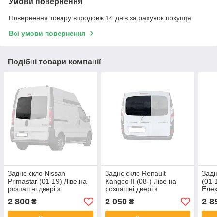
Умови повернення
Повернення товару впродовж 14 днів за рахунок покупця
Всі умови повернення
Подібні товари компанії
Заднє скло Nissan
Заднє скло Renault
Задн
Primastar (01-19) Ліве на
Kangoo II (08-) Ліве на
(01-
розпашні двері з
розпашні двері з
Елек
Електрообогревом (Нісан
Електрообогревом (Рено
Траф
2 800
2 050
2 8
₴
₴
Прімастар)
Кенго II)