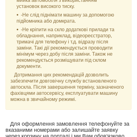
мийка автомобіля з використанням
установок високого тиску.
-Не слід піднімати машину за допомогою
підйомника або домкрата.
-Не кріпити на скло додаткові прилади та
обладнання, наприклад, відеореєстратор,
тримачі для телефону і т.д. відразу після
заміни. Такі дії рекомендується проводити
мінімум через добу після заміни. Також не
рекомендується розміщувати під склом
документи.
Дотримання цих рекомендацій дозволить
забезпечити довговічну службу встановленого
автоскла. Після завершення терміну, зазначеного
фахівцями автосервісу, експлуатувати машину
можна в звичайному режимі.
Для оформлення замовлення телефонуйте за
вказаними номерами або залишайте заявку
через корзину на порталі і ми Вам обов'язково