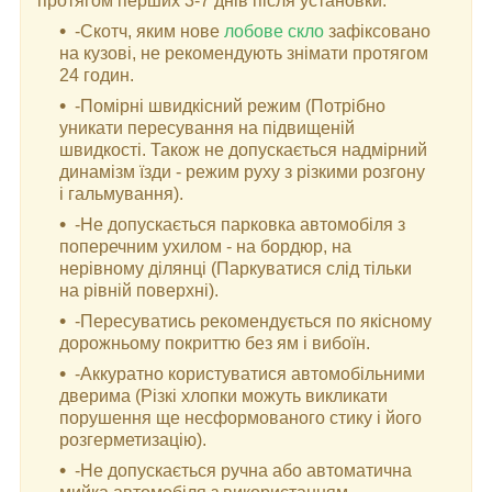
протягом перших 3-7 днів після установки:
-Скотч, яким нове
лобове скло
зафіксовано
на кузові, не рекомендують знімати протягом
24 годин.
-Помірні швидкісний режим (Потрібно
уникати пересування на підвищеній
швидкості. Також не допускається надмірний
динамізм їзди - режим руху з різкими розгону
і гальмування).
-Не допускається парковка автомобіля з
поперечним ухилом - на бордюр, на
нерівному ділянці (Паркуватися слід тільки
на рівній поверхні).
-Пересуватись рекомендується по якісному
дорожньому покриттю без ям і вибоїн.
-Аккуратно користуватися автомобільними
дверима (Різкі хлопки можуть викликати
порушення ще несформованого стику і його
розгерметизацію).
-Не допускається ручна або автоматична