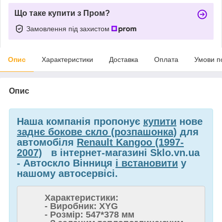
Що таке купити з Пром?
Замовлення під захистом
Опис
Характеристики
Доставка
Оплата
Умови п
Опис
Наша компанія пропонує
купити
нове
заднє бокове скло (розпашонка)
для
автомобіля
Renault Kangoo (1997-
2007)
в інтернет-магазині Sklo.vn.ua
- Автоскло Вінниця
і встановити
у
нашому автосервісі.
Характеристики:
- Виробник: XYG
- Розмір: 547*378 мм