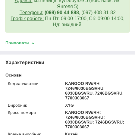
Адреса:
м.Вінниця, вул.Фрунзе 5 (нов. назв. Ак.
Янгеля 5)
Телефони:
(098) 90-44-888
, (097) 408-81-82
Графік роботи:
Пн-Пт: 09:00-17:00, Сб: 09:00-14:00,
Нд: вихідний.
Приховати
Характеристики
Основні
Код запчастини
KANGOO RW/RH,
7246/6030BGSVRU,
6030BGSVRU, 7246BGSVRU,
7700303067
Виробник
XYG
Кросс-номери
KANGOO RW/RH;
7246/6030BGSVRU;
6030BGSVRU; 7246BGSVRU;
7700303067
Країна виробник
Китай