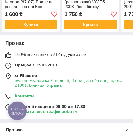
Kangoo (97-07) Праве на
(розпашонка) VW T5
(роз
розпашні двері Без
2003- без обігріву -
2001
електрообогрева (Рено
Фольксваген Т5
Опел
1 600
1 750
1 7
₴
₴
Кенго)
Купити
Купити
Про нас
100% позитивних з 212 відгуків за рік
Працює з 15.03.2013
м. Вінниця
вулиця Академіка Янгеля, 5, Вінницька область, Індекс:
21001, Вінниця, Україна
Контакти
Сьогодні працює з 09:00 до 17:30
КНОПКА
Показати весь графік роботи
ЗВ'ЯЗКУ
Про нас