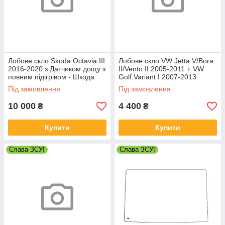
Лобове скло Skoda Octavia III
Лобове скло VW Jetta V/Bora
2016-2020 з Датчиком дощу з
II/Vento II 2005-2011 + VW
повним підігрівом - Шкода
Golf Variant I 2007-2013
Октавія
(дзеркало 05-08, 115мм) -
Під замовлення
Під замовлення
Фольксваген Джетта
10 000
4 400
₴
₴
Купити
Купити
Слава ЗСУ!
Слава ЗСУ!