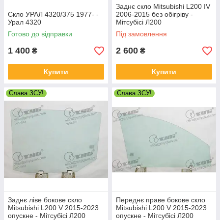
Заднє скло Mitsubishi L200 IV
Скло УРАЛ 4320/375 1977- -
2006-2015 без обігріву -
Урал 4320
Мітсубісі Л200
Готово до відправки
Під замовлення
1 400
2 600
₴
₴
Купити
Купити
Слава ЗСУ!
Слава ЗСУ!
Заднє ліве бокове скло
Переднє праве бокове скло
Mitsubishi L200 V 2015-2023
Mitsubishi L200 V 2015-2023
опускне - Мітсубісі Л200
опускне - Мітсубісі Л200