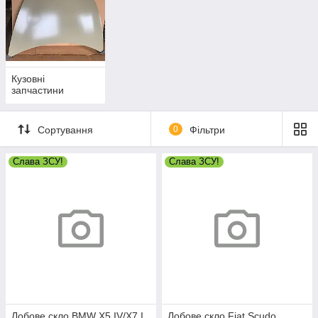
Кузовні
запчастини
Сортування
0
Фільтри
Слава ЗСУ!
Слава ЗСУ!
Лобове скло BMW X5 IV/X7 I
Лобове скло Fiat Scudo