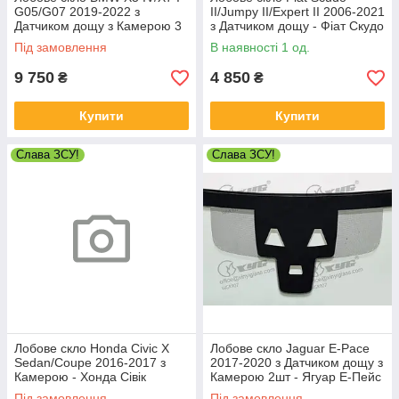
G05/G07 2019-2022 з
II/Jumpy II/Expert II 2006-2021
Датчиком дощу з Камерою 3
з Датчиком дощу - Фіат Скудо
лінзи - БМВ Х5/Х7
Під замовлення
В наявності 1 од.
9 750
4 850
₴
₴
Купити
Купити
Слава ЗСУ!
Слава ЗСУ!
Лобове скло Honda Civic X
Лобове скло Jaguar E-Pace
Sedan/Coupe 2016-2017 з
2017-2020 з Датчиком дощу з
Камерою - Хонда Сівік
Камерою 2шт - Ягуар Е-Пейс
Під замовлення
Під замовлення