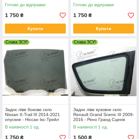
Готово до відправки
Готово до відправки
1 750
1 750
₴
₴
Купити
Купити
Слава ЗСУ!
Слава ЗСУ!
Заднє ліве бокове скло
Заднє ліве кузовне скло
Nissan X-Trail III 2014-2021
Renault Grand Scenic III 2009-
опускне - Ніссан Ікс-Трейл
2016 - Рено Гранд Сценік
В наявності 1 од.
В наявності 1 од.
1 750
1 500
₴
₴