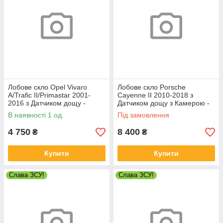
Лобове скло Opel Vivaro
Лобове скло Porsche
A/Trafic II/Primastar 2001-
Cayenne II 2010-2018 з
2016 з Датчиком дощу -
Датчиком дощу з Камерою -
Опель Віваро
Порше Кайєн
В наявності 1 од.
Під замовлення
4 750
8 400
₴
₴
Купити
Купити
Слава ЗСУ!
Слава ЗСУ!