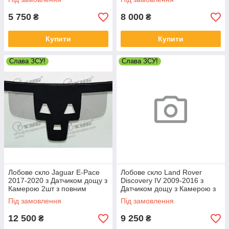
5 750
8 000
₴
₴
Купити
Купити
Слава ЗСУ!
Слава ЗСУ!
Лобове скло Jaguar E-Pace
Лобове скло Land Rover
2017-2020 з Датчиком дощу з
Discovery IV 2009-2016 з
Камерою 2шт з повним
Датчиком дощу з Камерою з
підігрівом - Ягуар Е-Пейс
повним підігрівом - Ленд
Під замовлення
Під замовлення
Ровер Діскавері
12 500
9 250
₴
₴