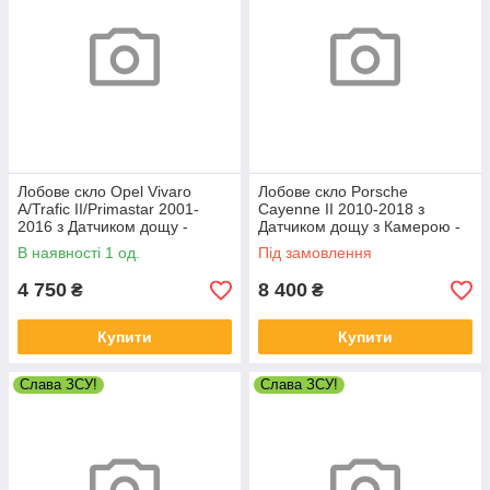
Лобове скло Opel Vivaro
Лобове скло Porsche
A/Trafic II/Primastar 2001-
Cayenne II 2010-2018 з
2016 з Датчиком дощу -
Датчиком дощу з Камерою -
Опель Віваро
Порше Кайєн
В наявності 1 од.
Під замовлення
4 750
8 400
₴
₴
Купити
Купити
Слава ЗСУ!
Слава ЗСУ!