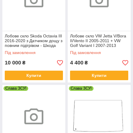
Лобове скло Skoda Octavia III
Лобове скло VW Jetta V/Bora
2016-2020 з Датчиком дощу з
II/Vento II 2005-2011 + VW
повним підігрівом - Шкода
Golf Variant I 2007-2013
Октавія
(дзеркало 05-08, 115мм) -
Під замовлення
Під замовлення
Фольксваген Джетта
10 000
4 400
₴
₴
Купити
Купити
Слава ЗСУ!
Слава ЗСУ!