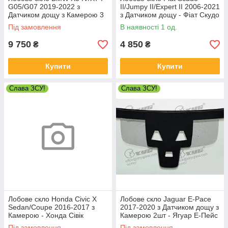
G05/G07 2019-2022 з
II/Jumpy II/Expert II 2006-2021
Датчиком дощу з Камерою 3
з Датчиком дощу - Фіат Скудо
лінзи - БМВ Х5/Х7
Під замовлення
В наявності 1 од.
9 750
4 850
₴
₴
Купити
Купити
Слава ЗСУ!
Слава ЗСУ!
Лобове скло Honda Civic X
Лобове скло Jaguar E-Pace
Sedan/Coupe 2016-2017 з
2017-2020 з Датчиком дощу з
Камерою - Хонда Сівік
Камерою 2шт - Ягуар Е-Пейс
Під замовлення
Під замовлення