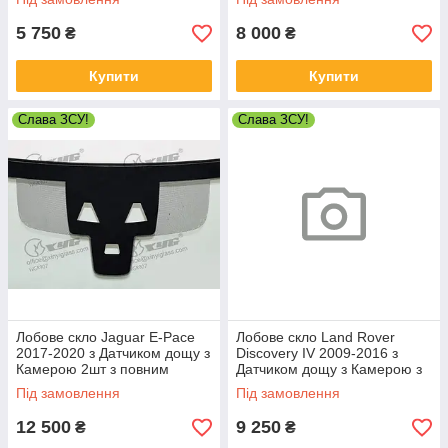
5 750
8 000
₴
₴
Купити
Купити
Слава ЗСУ!
Слава ЗСУ!
Лобове скло Jaguar E-Pace
Лобове скло Land Rover
2017-2020 з Датчиком дощу з
Discovery IV 2009-2016 з
Камерою 2шт з повним
Датчиком дощу з Камерою з
підігрівом - Ягуар Е-Пейс
повним підігрівом - Ленд
Під замовлення
Під замовлення
Ровер Діскавері
12 500
9 250
₴
₴