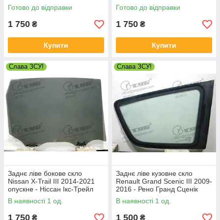
Готово до відправки
Готово до відправки
1 750
1 750
₴
₴
Купити
Купити
Слава ЗСУ!
Слава ЗСУ!
Заднє ліве бокове скло
Заднє ліве кузовне скло
Nissan X-Trail III 2014-2021
Renault Grand Scenic III 2009-
опускне - Ніссан Ікс-Трейл
2016 - Рено Гранд Сценік
В наявності 1 од.
В наявності 1 од.
1 750
1 500
₴
₴