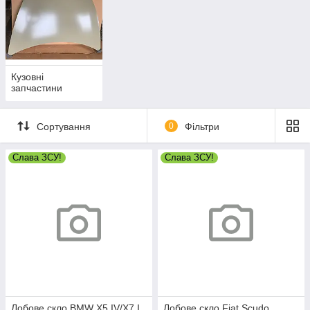
Кузовні
запчастини
Сортування
0
Фільтри
Слава ЗСУ!
Слава ЗСУ!
Лобове скло BMW X5 IV/X7 I
Лобове скло Fiat Scudo