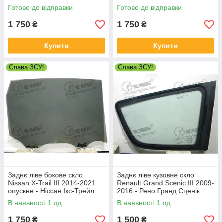
Готово до відправки
Готово до відправки
1 750
1 750
₴
₴
Купити
Купити
Слава ЗСУ!
Слава ЗСУ!
Заднє ліве бокове скло
Заднє ліве кузовне скло
Nissan X-Trail III 2014-2021
Renault Grand Scenic III 2009-
опускне - Ніссан Ікс-Трейл
2016 - Рено Гранд Сценік
В наявності 1 од.
В наявності 1 од.
1 750
1 500
₴
₴