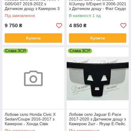
G05/G07 2019-2022 з
II/Jumpy II/Expert II 2006-2021
Датчиком дощу з Камерою 3
з Датчиком дощу - Фіат Скудо
лінзи - БМВ Х5/Х7
Під замовлення
В наявності 1 од.
9 750
4 850
₴
₴
Купити
Купити
Слава ЗСУ!
Слава ЗСУ!
Лобове скло Honda Civic X
Лобове скло Jaguar E-Pace
Sedan/Coupe 2016-2017 з
2017-2020 з Датчиком дощу з
Камерою - Хонда Сівік
Камерою 2шт - Ягуар Е-Пейс
Під замовлення
Під замовлення