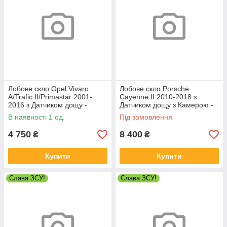
Лобове скло Opel Vivaro
Лобове скло Porsche
A/Trafic II/Primastar 2001-
Cayenne II 2010-2018 з
2016 з Датчиком дощу -
Датчиком дощу з Камерою -
Опель Віваро
Порше Кайєн
В наявності 1 од.
Під замовлення
4 750
8 400
₴
₴
Купити
Купити
Слава ЗСУ!
Слава ЗСУ!