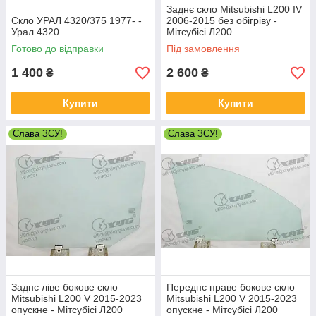
Заднє скло Mitsubishi L200 IV
Скло УРАЛ 4320/375 1977- -
2006-2015 без обігріву -
Урал 4320
Мітсубісі Л200
Готово до відправки
Під замовлення
1 400
2 600
₴
₴
Купити
Купити
Слава ЗСУ!
Слава ЗСУ!
Заднє ліве бокове скло
Переднє праве бокове скло
Mitsubishi L200 V 2015-2023
Mitsubishi L200 V 2015-2023
опускне - Мітсубісі Л200
опускне - Мітсубісі Л200