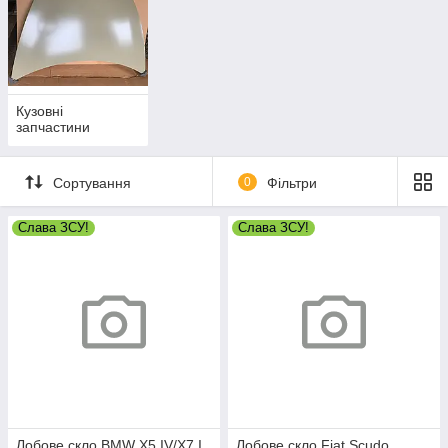
Кузовні
запчастини
Сортування
0
Фільтри
Слава ЗСУ!
Слава ЗСУ!
Лобове скло BMW X5 IV/X7 I
Лобове скло Fiat Scudo