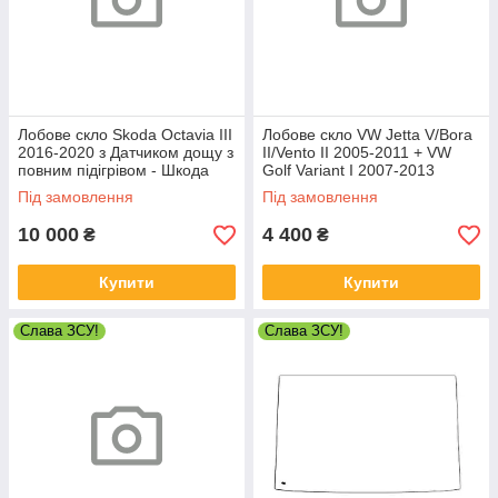
Лобове скло Skoda Octavia III
Лобове скло VW Jetta V/Bora
2016-2020 з Датчиком дощу з
II/Vento II 2005-2011 + VW
повним підігрівом - Шкода
Golf Variant I 2007-2013
Октавія
(дзеркало 05-08, 115мм) -
Під замовлення
Під замовлення
Фольксваген Джетта
10 000
4 400
₴
₴
Купити
Купити
Слава ЗСУ!
Слава ЗСУ!