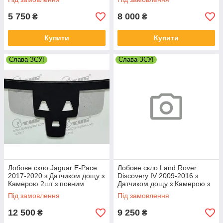
5 750
8 000
₴
₴
Купити
Купити
Слава ЗСУ!
Слава ЗСУ!
Лобове скло Jaguar E-Pace
Лобове скло Land Rover
2017-2020 з Датчиком дощу з
Discovery IV 2009-2016 з
Камерою 2шт з повним
Датчиком дощу з Камерою з
підігрівом - Ягуар Е-Пейс
повним підігрівом - Ленд
Під замовлення
Під замовлення
Ровер Діскавері
12 500
9 250
₴
₴