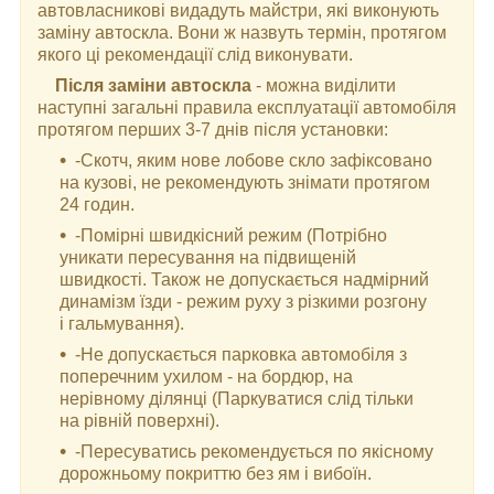
автовласникові видадуть майстри, які виконують
заміну автоскла. Вони ж назвуть термін, протягом
якого ці рекомендації слід виконувати.
Після заміни автоскла
- можна виділити
наступні загальні правила експлуатації автомобіля
протягом перших 3-7 днів після установки:
-Скотч, яким нове лобове скло зафіксовано
на кузові, не рекомендують знімати протягом
24 годин.
-Помірні швидкісний режим (Потрібно
уникати пересування на підвищеній
швидкості. Також не допускається надмірний
динамізм їзди - режим руху з різкими розгону
і гальмування).
-Не допускається парковка автомобіля з
поперечним ухилом - на бордюр, на
нерівному ділянці (Паркуватися слід тільки
на рівній поверхні).
-Пересуватись рекомендується по якісному
дорожньому покриттю без ям і вибоїн.