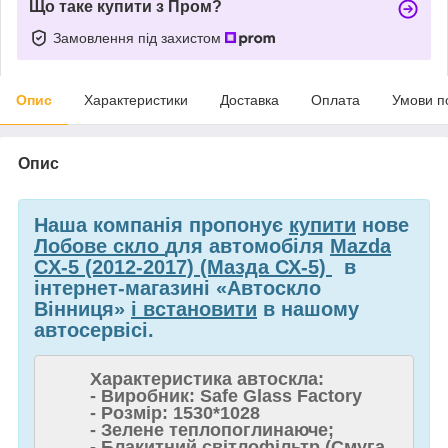
Що таке купити з Пром?
Замовлення під захистом
Опис
Характеристики
Доставка
Оплата
Умови п
Опис
Наша компанія пропонує
купити
нове
Лобове скло
для автомобіля
Mazda
CX-5 (2012-2017) (Мазда СХ-5)
в
інтернет-магазині «Автоскло
Вінниця»
і встановити
в нашому
автосервісі.
Характеристика автоскла:
- Виробник: Safe Glass Factory
- Розмір: 1530*1028
- Зелене теплопоглинаюче;
- Блакитний світлофільтр (Смуга