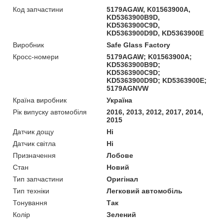
Код запчастини
5179AGAW, K01563900A,
KD5363900B9D,
KD5363900C9D,
KD5363900D9D, KD5363900E
Виробник
Safe Glass Factory
Кросс-номери
5179AGAW; K01563900A;
KD5363900B9D;
KD5363900C9D;
KD5363900D9D; KD5363900E;
5179AGNVW
Країна виробник
Україна
Рік випуску автомобіля
2016, 2013, 2012, 2017, 2014,
2015
Датчик дощу
Ні
Датчик світла
Ні
Призначення
Лобове
Стан
Новий
Тип запчастини
Оригінал
Тип техніки
Легковий автомобіль
Тонування
Так
Колір
Зелений