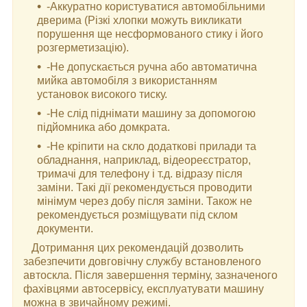
-Аккуратно користуватися автомобільними
дверима (Різкі хлопки можуть викликати
порушення ще несформованого стику і його
розгерметизацію).
-Не допускається ручна або автоматична
мийка автомобіля з використанням
установок високого тиску.
-Не слід піднімати машину за допомогою
підйомника або домкрата.
-Не кріпити на скло додаткові прилади та
обладнання, наприклад, відеореєстратор,
тримачі для телефону і т.д. відразу після
заміни. Такі дії рекомендується проводити
мінімум через добу після заміни. Також не
рекомендується розміщувати під склом
документи.
Дотримання цих рекомендацій дозволить
забезпечити довговічну службу встановленого
автоскла. Після завершення терміну, зазначеного
фахівцями автосервісу, експлуатувати машину
можна в звичайному режимі.