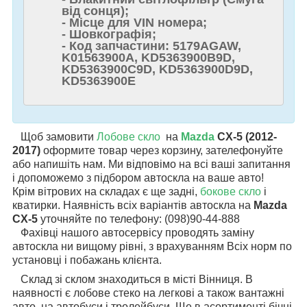
від сонця);
- Місце для VIN номера;
- Шовкографія;
- Код запчастини: 5179AGAW,
K01563900A, KD5363900B9D,
KD5363900C9D, KD5363900D9D,
KD5363900E
Щоб замовити
Лобове скло
на
Mazda
CX-5 (2012-
2017)
оформите товар через корзину, зателефонуйте
або напишіть нам. Ми відповімо на всі ваші запитання
і допоможемо з підбором автоскла на ваше авто!
Крім вітрових на складах є ще задні,
бокове скло
і
кватирки. Наявність всіх варіантів автоскла на
Mazda
CX-5
уточняйте по телефону: (098)90-44-888
Фахівці нашого автосервісу проводять заміну
автоскла ни вищому рівні, з врахуванням Всіх норм по
установці і побажань клієнта.
Склад зі склом знаходиться в місті Вінниця. В
наявності є лобове стеко на легкові а також вантажні
авто, на автобуси і тролейбуси. Ще в асортименті бічні