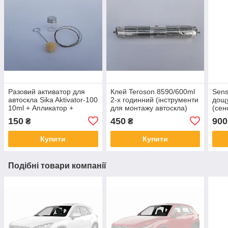
Разовий активатор для
Клей Teroson 8590/600ml
Sens
автоскла Sika Aktivator-100
2-х годинний (інструменти
дощу
10ml + Апликатор +
для монтажу автоскла)
(сен
Струна
150
450
900
₴
₴
Купити
Купити
Подібні товари компанії