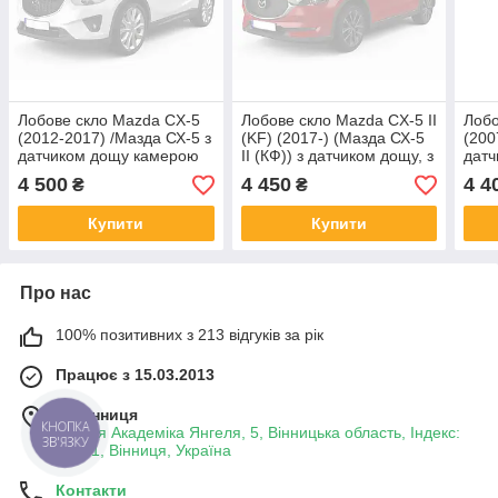
Лобове скло Mazda CX-5
Лобове скло Mazda CX-5 II
Лобо
(2012-2017) /Мазда СХ-5 з
(KF) (2017-) (Мазда СХ-5
(200
датчиком дощу камерою
II (КФ)) з датчиком дощу, з
дат
камерою
4 500
4 450
4 4
₴
₴
Купити
Купити
Про нас
100% позитивних з 213 відгуків за рік
Працює з 15.03.2013
м. Вінниця
КНОПКА
вулиця Академіка Янгеля, 5, Вінницька область, Індекс:
ЗВ'ЯЗКУ
21001, Вінниця, Україна
Контакти