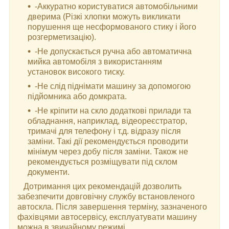
-Аккуратно користуватися автомобільними
дверима (Різкі хлопки можуть викликати
порушення ще несформованого стику і його
розгерметизацію).
-Не допускається ручна або автоматична
мийка автомобіля з використанням
установок високого тиску.
-Не слід піднімати машину за допомогою
підйомника або домкрата.
-Не кріпити на скло додаткові прилади та
обладнання, наприклад, відеореєстратор,
тримачі для телефону і т.д. відразу після
заміни. Такі дії рекомендується проводити
мінімум через добу після заміни. Також не
рекомендується розміщувати під склом
документи.
Дотримання цих рекомендацій дозволить
забезпечити довговічну службу встановленого
автоскла. Після завершення терміну, зазначеного
фахівцями автосервісу, експлуатувати машину
можна в звичайному режимі.