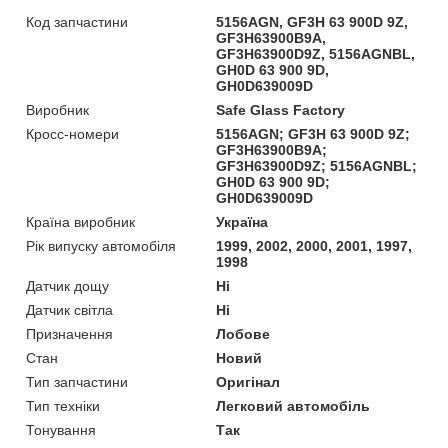
Код запчастини
5156AGN, GF3H 63 900D 9Z,
GF3H63900B9A,
GF3H63900D9Z, 5156AGNBL,
GH0D 63 900 9D,
GH0D639009D
Виробник
Safe Glass Factory
Кросс-номери
5156AGN; GF3H 63 900D 9Z;
GF3H63900B9A;
GF3H63900D9Z; 5156AGNBL;
GH0D 63 900 9D;
GH0D639009D
Країна виробник
Україна
Рік випуску автомобіля
1999, 2002, 2000, 2001, 1997,
1998
Датчик дощу
Ні
Датчик світла
Ні
Призначення
Лобове
Стан
Новий
Тип запчастини
Оригінал
Тип техніки
Легковий автомобіль
Тонування
Так