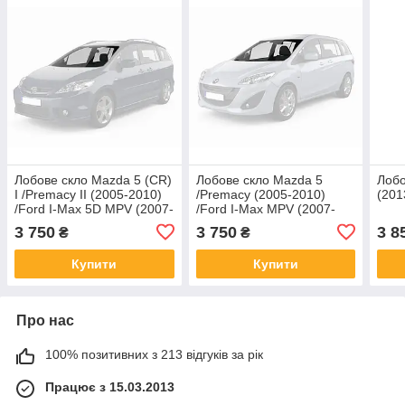
Лобове скло Mazda 5 (CR)
Лобове скло Mazda 5
Лобо
I /Premacy II (2005-2010)
/Premacy (2005-2010)
(201
/Ford I-Max 5D MPV (2007-
/Ford I-Max MPV (2007-
2011) /Мазда 5 (СР)
2011) /Мазда 5 /Премаси з
3 750
3 750
3 8
₴
₴
датчиком
Купити
Купити
Про нас
100% позитивних з 213 відгуків за рік
Працює з 15.03.2013