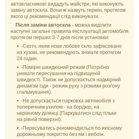
автовласникові видадуть майстри, які виконують
заміну автоскла. Вони ж назвуть термін, протягом
якого ці рекомендації слід виконувати.
Після заміни автоскла
- можна виділити
наступні загальні правила експлуатації автомобіля
протягом перших 3-7 днів після установки:
-Скотч, яким нове лобове скло зафіксовано
на кузові, не рекомендують знімати протягом
24 годин.
-Помірні швидкісний режим (Потрібно
уникати пересування на підвищеній
швидкості. Також не допускається надмірний
динамізм їзди - режим руху з різкими розгону
і гальмування).
-Не допускається парковка автомобіля з
поперечним ухилом - на бордюр, на
нерівному ділянці (Паркуватися слід тільки
на рівній поверхні).
-Пересуватись рекомендується по якісному
дорожньому покриттю без ям і вибоїн.