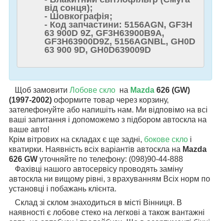
від сонця);
- Шовкографія;
- Код запчастини: 5156AGN, GF3H
63 900D 9Z, GF3H63900B9A,
GF3H63900D9Z, 5156AGNBL, GH0D
63 900 9D, GH0D639009D
Щоб замовити
Лобове скло
на
Mazda
626 (GW)
(1997-2002)
оформите товар через корзину,
зателефонуйте або напишіть нам. Ми відповімо на всі
ваші запитання і допоможемо з підбором автоскла на
ваше авто!
Крім вітрових на складах є ще задні,
бокове скло
і
кватирки. Наявність всіх варіантів автоскла на
Mazda
626 GW
уточняйте по телефону: (098)90-44-888
Фахівці нашого автосервісу проводять заміну
автоскла ни вищому рівні, з врахуванням Всіх норм по
установці і побажань клієнта.
Склад зі склом знаходиться в місті Вінниця. В
наявності є лобове стеко на легкові а також вантажні