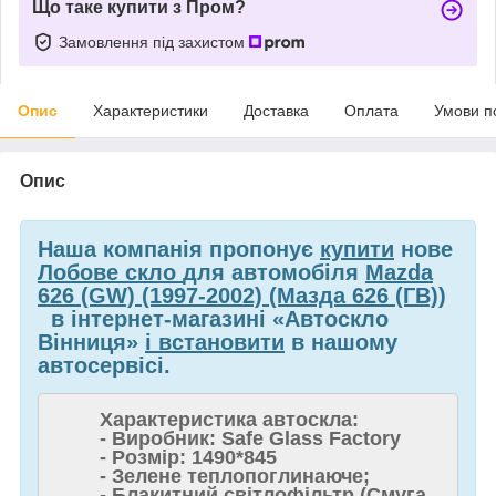
Що таке купити з Пром?
Замовлення під захистом
Опис
Характеристики
Доставка
Оплата
Умови п
Опис
Наша компанія пропонує
купити
нове
Лобове скло
для автомобіля
Mazda
626 (GW) (1997-2002) (Мазда 626 (ГВ))
в інтернет-магазині «Автоскло
Вінниця»
і встановити
в нашому
автосервісі.
Характеристика автоскла:
- Виробник: Safe Glass Factory
- Розмір: 1490*845
- Зелене теплопоглинаюче;
- Блакитний світлофільтр (Смуга