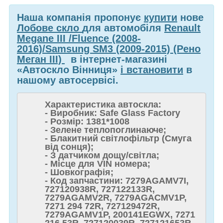
Наша компанія пропонує
купити
нове
Лобове скло
для автомобіля
Renault
Megane III /Fluence (2008-
2016)/Samsung SM3 (2009-2015) (Рено
Меган III)
в інтернет-магазині
«Автоскло Вінниця»
і встановити
в
нашому автосервісі.
Характеристика автоскла:
- Виробник: Safe Glass Factory
- Розмір: 1381*1008
- Зелене теплопоглинаюче;
- Блакитний світлофільтр (Смуга
від сонця);
- З датчиком дощу/світла;
- Місце для VIN номера;
- Шовкографія;
- Код запчастини: 7279AGAMV7I,
727120938R, 727122133R,
7279AGAMV2R, 7279AGACMV1P,
7271 294 72R, 727129472R,
7279AGAMV1P, 200141EGWX, 7271