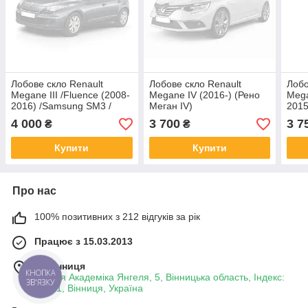
Лобове скло Renault
Лобове скло Renault
Лобо
Megane III /Fluence (2008-
Megane IV (2016-) (Рено
Mega
2016) /Samsung SM3 /
Меган IV)
2015
Рено Меган III /флюенсу з
Флю
4 000
3 700
3 7
₴
₴
датчиком
Купити
Купити
Про нас
100% позитивних з 212 відгуків за рік
Працює з 15.03.2013
м. Вінниця
КНОПКА
вулиця Академіка Янгеля, 5, Вінницька область, Індекс:
ЗВ'ЯЗКУ
21001, Вінниця, Україна