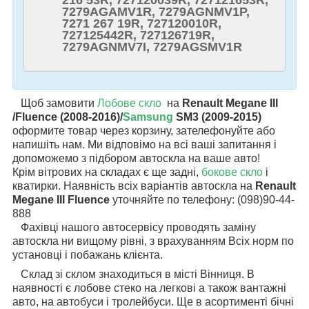
216 53R, 727120039R, 727121653R,
7279AGAMV1R, 7279AGNMV1P,
7271 267 19R, 727120010R,
727125442R, 727126719R,
7279AGNMV7I, 7279AGSMV1R
Щоб замовити
Лобове скло
на
Renault Megane III
/Fluence (2008-2016)/
Samsung
SM3 (2009-2015)
оформите товар через корзину, зателефонуйте або
напишіть нам. Ми відповімо на всі ваші запитання і
допоможемо з підбором автоскла на ваше авто!
Крім вітрових на складах є ще задні,
бокове скло
і
кватирки. Наявність всіх варіантів автоскла на
Renault
Megane III Fluence
уточняйте по телефону: (098)90-44-
888
Фахівці нашого автосервісу проводять заміну
автоскла ни вищому рівні, з врахуванням Всіх норм по
установці і побажань клієнта.
Склад зі склом знаходиться в місті Вінниця. В
наявності є лобове стеко на легкові а також вантажні
авто, на автобуси і тролейбуси. Ще в асортименті бічні