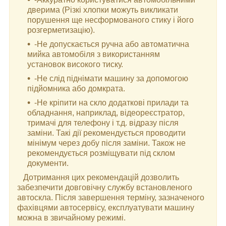
дверима (Різкі хлопки можуть викликати
порушення ще несформованого стику і його
розгерметизацію).
-Не допускається ручна або автоматична
мийка автомобіля з використанням
установок високого тиску.
-Не слід піднімати машину за допомогою
підйомника або домкрата.
-Не кріпити на скло додаткові прилади та
обладнання, наприклад, відеореєстратор,
тримачі для телефону і т.д. відразу після
заміни. Такі дії рекомендується проводити
мінімум через добу після заміни. Також не
рекомендується розміщувати під склом
документи.
Дотримання цих рекомендацій дозволить
забезпечити довговічну службу встановленого
автоскла. Після завершення терміну, зазначеного
фахівцями автосервісу, експлуатувати машину
можна в звичайному режимі.