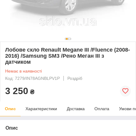
Лобове скло Renault Megane III /Fluence (2008-
2016) /Samsung SM3 /Рено Меган III з
датчиком
Немає в наявності
Код: 7279/IN78AGNBLPV1P
Роздріб
3 250
₴
Опис
Характеристики
Доставка
Оплата
Умови п
Опис