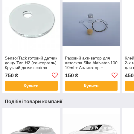
SensorTack готовий датчик
Разовий активатор для
Клей
дощу Тип H2 (сенсоргель)
автоскла Sika Aktivator-100
2-х 
Круглий датчик світла
10ml + Апликатор +
для 
Струна
750
150
450
₴
₴
Купити
Купити
Подібні товари компанії