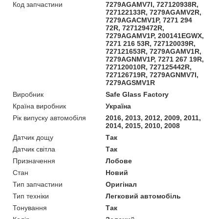
Код запчастини
7279AGAMV7I, 727120938R,
727122133R, 7279AGAMV2R,
7279AGACMV1P, 7271 294
72R, 727129472R,
7279AGAMV1P, 200141EGWX,
7271 216 53R, 727120039R,
727121653R, 7279AGAMV1R,
7279AGNMV1P, 7271 267 19R,
727120010R, 727125442R,
727126719R, 7279AGNMV7I,
7279AGSMV1R
Виробник
Safe Glass Factory
Країна виробник
Україна
Рік випуску автомобіля
2016, 2013, 2012, 2009, 2011,
2014, 2015, 2010, 2008
Датчик дощу
Так
Датчик світла
Так
Призначення
Лобове
Стан
Новий
Тип запчастини
Оригінал
Тип техніки
Легковий автомобіль
Тонування
Так