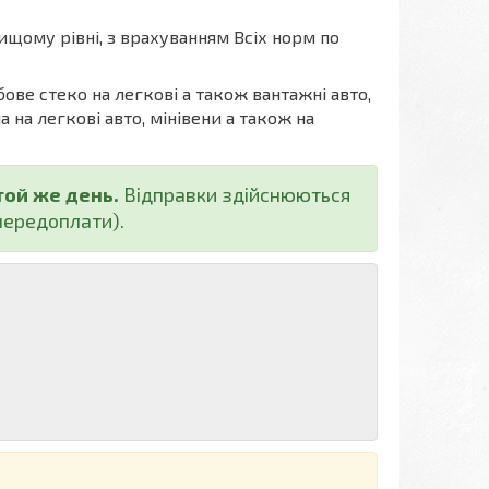
ищому рівні, з врахуванням Всіх норм по
бове стеко на легкові а також вантажні авто,
а на легкові авто, мінівени а також на
той же день.
Відправки здійснюються
ередоплати).