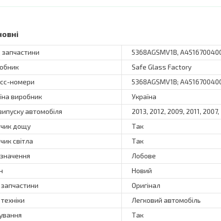
новні
 запчастини
5368AGSMV1B, A451670040
обник
Safe Glass Factory
сс-номери
5368AGSMV1B; A451670040
їна виробник
Україна
 випуску автомобіля
2013, 2012, 2009, 2011, 2007,
чик дощу
Так
чик світла
Так
значення
Лобове
н
Новий
 запчастини
Оригінал
 техніки
Легковий автомобіль
ування
Так