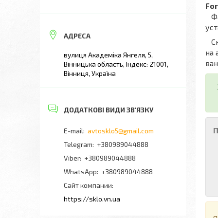
Fo
Фах
уст
Скл
на 
вулиця Академіка Янгеля, 5,
ван
Вінницька область, Індекс: 21001,
Вінниця, Україна
П
avtosklo5@gmail.com
+380989044888
+380989044888
+380989044888
Сайт компании
https://sklo.vn.ua