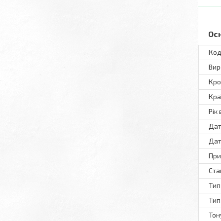
Ос
Код
Вир
Кро
Кра
Рік
Дат
Дат
При
Ста
Тип
Тип
Тон