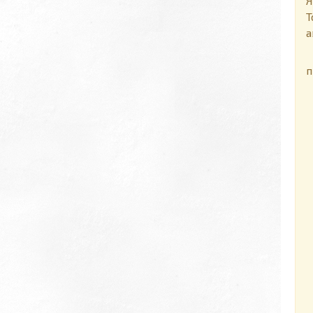
Я
Т
а
П
п