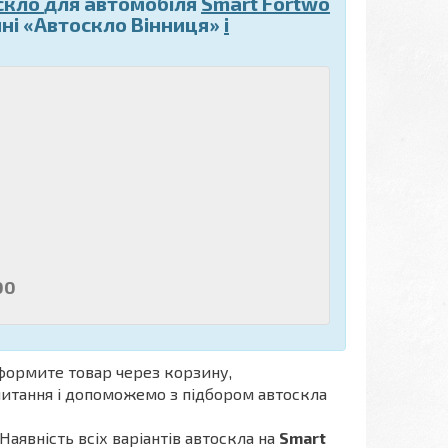
скло
для автомобіля
Smart Fortwo
ні «Автоскло Вінниця»
і
00
формите товар через корзину,
апитання і допоможемо з підбором автоскла
Наявність всіх варіантів автоскла на
Smart