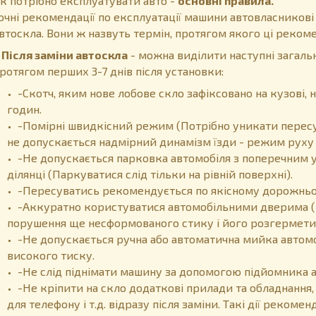
к потрібно експлуатувати авто -
основні правила.
очні рекомендації по експлуатації машини автовласникові
втоскла. Вони ж назвуть термін, протягом якого ці рекоме
ісля заміни автоскла
- можна виділити наступні загальн
ротягом перших 3-7 днів після установки:
-Скотч, яким нове лобове скло зафіксовано на кузові
годин.
-Помірні швидкісний режим (Потрібно уникати пересу
не допускається надмірний динамізм їзди - режим руху 
-Не допускається парковка автомобіля з поперечним у
ділянці (Паркуватися слід тільки на рівній поверхні).
-Пересуватись рекомендується по якісному дорожньом
-Аккуратно користуватися автомобільними дверима (
порушення ще несформованого стику і його розгермети
-Не допускається ручна або автоматична мийка автом
високого тиску.
-Не слід піднімати машину за допомогою підйомника 
-Не кріпити на скло додаткові прилади та обладнання,
для телефону і т.д. відразу після заміни. Такі дії реком