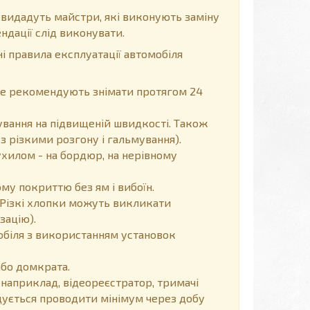
 видадуть майстри, які виконують заміну
ндації слід виконувати.
і правила експлуатації автомобіля
, не рекомендують знімати протягом 24
вання на підвищеній швидкості. Також
з різкими розгону і гальмування).
хилом - на бордюр, на нерівному
у покриттю без ям і вибоїн.
Різкі хлопки можуть викликати
зацію).
обіля з використанням установок
або домкрата.
 наприклад, відеореєстратор, тримачі
ендується проводити мінімум через добу