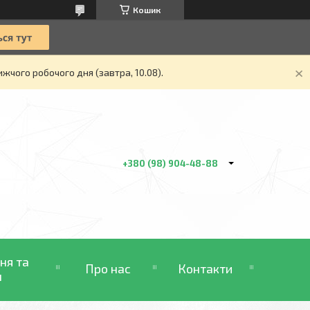
Кошик
жчого робочого дня (завтра, 10.08).
+380 (98) 904-48-88
ня та
Про нас
Контакти
н