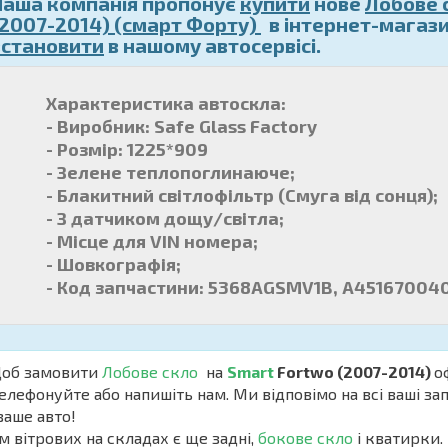
Наша компанія пропонує
купити
нове
Лобове 
(2007-2014) (смарт Форту)
в інтернет-магази
встановити
в нашому автосервісі.
Характеристика автоскла:
- Виробник: Safe Glass Factory
- Розмір: 1225*909
- Зелене теплопоглинаюче;
- Блакитний світлофільтр (Смуга від сонця);
- З датчиком дощу/світла;
- Місце для VIN номера;
- Шовкографія;
- Код запчастини: 5368AGSMV1B, A45167004
б замовити
Лобове скло
на
Smart
Fortwo (2007-2014)
о
елефонуйте або напишіть нам. Ми відповімо на всі ваші з
ваше авто!
м вітрових на складах є ще задні,
бокове скло
і кватирки. 