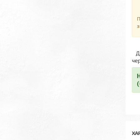
Д
П
з
Дл
че
ХА