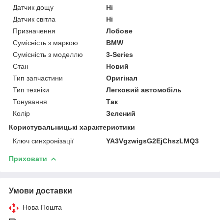
Датчик дощу
Ні
Датчик світла
Ні
Призначення
Лобове
Сумісність з маркою
BMW
Сумісність з моделлю
3-Series
Стан
Новий
Тип запчастини
Оригінал
Тип техніки
Легковий автомобіль
Тонування
Так
Колір
Зелений
Користувальницькі характеристики
Ключ синхронізації
YA3VgzwigsG2EjChszLMQ3
Приховати
Умови доставки
Нова Пошта