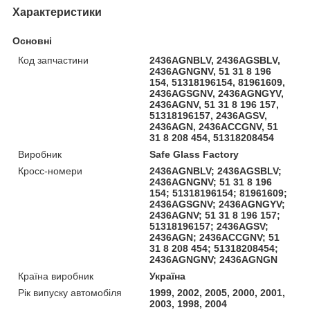
Характеристики
Основні
Код запчастини
2436AGNBLV, 2436AGSBLV,
2436AGNGNV, 51 31 8 196
154, 51318196154, 81961609,
2436AGSGNV, 2436AGNGYV,
2436AGNV, 51 31 8 196 157,
51318196157, 2436AGSV,
2436AGN, 2436ACCGNV, 51
31 8 208 454, 51318208454
Виробник
Safe Glass Factory
Кросс-номери
2436AGNBLV; 2436AGSBLV;
2436AGNGNV; 51 31 8 196
154; 51318196154; 81961609;
2436AGSGNV; 2436AGNGYV;
2436AGNV; 51 31 8 196 157;
51318196157; 2436AGSV;
2436AGN; 2436ACCGNV; 51
31 8 208 454; 51318208454;
2436AGNGNV; 2436AGNGN
Країна виробник
Україна
Рік випуску автомобіля
1999, 2002, 2005, 2000, 2001,
2003, 1998, 2004