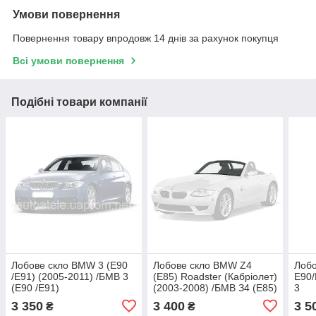
Умови повернення
Повернення товару впродовж 14 днів за рахунок покупця
Всі умови повернення
Подібні товари компанії
Лобове скло BMW 3 (E90
Лобове скло BMW Z4
Лоб
/E91) (2005-2011) /БМВ 3
(E85) Roadster (Кабріолет)
E90/
(Е90 /Е91)
(2003-2008) /БМВ З4 (Е85)
3
Родстер
3 350
3 400
3 5
₴
₴