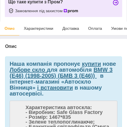
Що таке купити з Пром?
Замовлення під захистом
Опис
Характеристики
Доставка
Оплата
Умови п
Опис
Наша компанія пропонує
купити
нове
Лобове скло
для автомобіля
BMW 3
(E46) (1998-2005) (БМВ 3 (Е46))
в
інтернет-магазині «Автоскло
Вінниця»
і встановити
в нашому
автосервісі.
Характеристика автоскла:
- Виробник: Safe Glass Factory
- Розмір: 1467*835
- Зелене теплопоглинаюче;
- Блакитний світлофільтр (Смуга