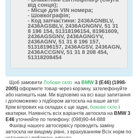
від сонця);
- Місце для VIN номера;
- Шовкографія;
- Код запчастини: 2436AGNBLV,
2436AGSBLV, 2436AGNGNV, 51 31
8 196 154, 51318196154, 81961609,
2436AGSGNV, 2436AGNGYV,
2436AGNV, 51 31 8 196 157,
51318196157, 2436AGSV, 2436AGN,
2436ACCGNV, 51 31 8 208 454,
51318208454
Щоб замовити
Лобове скло
на
BMW
3 (E46) (1998-
2005)
оформите товар через корзину, зателефонуйте
або напишіть нам. Ми відповімо на всі ваші запитання
і допоможемо з підбором автоскла на ваше авто!
Крім вітрових на складах є ще задні,
бокове скло
і
кватирки. Наявність всіх варіантів автоскла на
BMW 3
E46
уточняйте по телефону: (098)90-44-888
Фахівці нашого автосервісу проводять заміну
автоскла ни вищому рівні, з врахуванням Всіх норм по
установці і побажань клієнта.