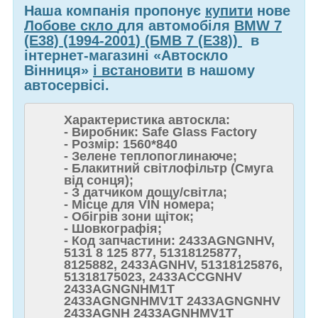
Наша компанія пропонує
купити
нове
Лобове скло
для автомобіля
BMW 7
(E38) (1994-2001) (БМВ 7 (Е38))
в
інтернет-магазині «Автоскло
Вінниця»
і встановити
в нашому
автосервісі.
Характеристика автоскла:
- Виробник: Safe Glass Factory
- Розмір: 1560*840
- Зелене теплопоглинаюче;
- Блакитний світлофільтр (Смуга
від сонця);
- З датчиком дощу/світла;
- Місце для VIN номера;
- Обігрів зони щіток;
- Шовкографія;
- Код запчастини: 2433AGNGNHV,
5131 8 125 877, 51318125877,
8125882, 2433AGNHV, 51318125876,
51318175023, 2433ACCGNHV
2433AGNGNHM1T
2433AGNGNHMV1T 2433AGNGNHV
2433AGNH 2433AGNHMV1T