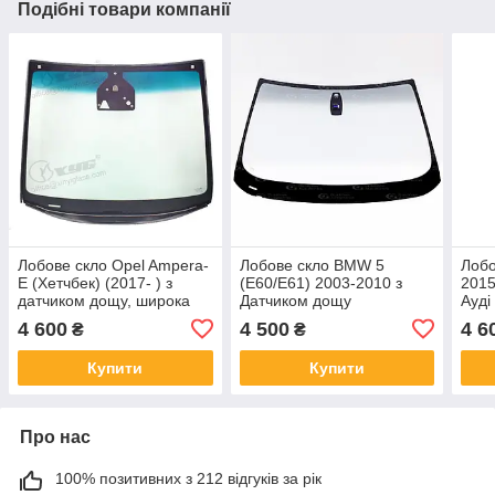
Подібні товари компанії
Лобове скло Opel Ampera-
Лобове скло BMW 5
Лобо
E (Хетчбек) (2017- ) з
(E60/E61) 2003-2010 з
2015
датчиком дощу, широка
Датчиком дощу
Ауді
камера - Опель Ампера-Е
квадратний до 3/2007 -
4 600
4 500
4 6
₴
₴
БМВ 5
Купити
Купити
Про нас
100% позитивних з 212 відгуків за рік