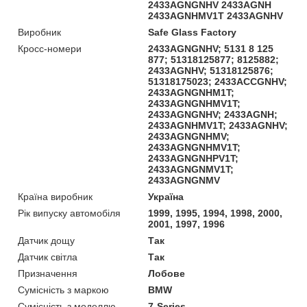
2433AGNGNHV 2433AGNH
2433AGNHMV1T 2433AGNHV
Виробник
Safe Glass Factory
Кросс-номери
2433AGNGNHV; 5131 8 125
877; 51318125877; 8125882;
2433AGNHV; 51318125876;
51318175023; 2433ACCGNHV;
2433AGNGNHM1T;
2433AGNGNHMV1T;
2433AGNGNHV; 2433AGNH;
2433AGNHMV1T; 2433AGNHV;
2433AGNGNHMV;
2433AGNGNHMV1T;
2433AGNGNHPV1T;
2433AGNGNMV1T;
2433AGNGNMV
Країна виробник
Україна
Рік випуску автомобіля
1999, 1995, 1994, 1998, 2000,
2001, 1997, 1996
Датчик дощу
Так
Датчик світла
Так
Призначення
Лобове
Сумісність з маркою
BMW
Сумісність з моделлю
7-Series