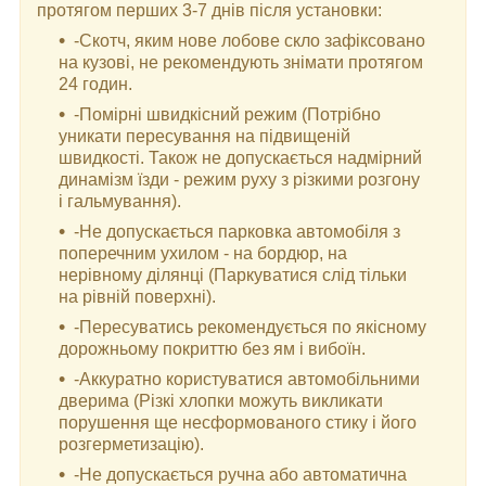
протягом перших 3-7 днів після установки:
-Скотч, яким нове лобове скло зафіксовано
на кузові, не рекомендують знімати протягом
24 годин.
-Помірні швидкісний режим (Потрібно
уникати пересування на підвищеній
швидкості. Також не допускається надмірний
динамізм їзди - режим руху з різкими розгону
і гальмування).
-Не допускається парковка автомобіля з
поперечним ухилом - на бордюр, на
нерівному ділянці (Паркуватися слід тільки
на рівній поверхні).
-Пересуватись рекомендується по якісному
дорожньому покриттю без ям і вибоїн.
-Аккуратно користуватися автомобільними
дверима (Різкі хлопки можуть викликати
порушення ще несформованого стику і його
розгерметизацію).
-Не допускається ручна або автоматична