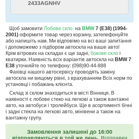
2433AGNHV
Щоб замовити
Лобове скло
на
BMW
7 (E38) (1994-
2001)
оформите товар через корзину, зателефонуйте
або напишіть нам. Ми відповімо на всі ваші запитання
і допоможемо з підбором автоскла на ваше авто!
Крім вітрових на складах є ще задні,
бокове скло
і
кватирки. Наявність всіх варіантів автоскла на
BMW 7
E38
уточняйте по телефону: (098)90-44-888
Фахівці нашого автосервісу проводять заміну
автоскла ни вищому рівні, з врахуванням Всіх норм по
установці і побажань клієнта.
Склад зі склом знаходиться в місті Вінниця. В
наявності є лобове стеко на легкові а також вантажні
авто, на автобуси і тролейбуси. Ще в асортименті бічні
і задні стекла на легкові авто, мінівени а також на
вантажну групу.
Замовлення залишені до 16:00
відправляються в той же день.
Відправки