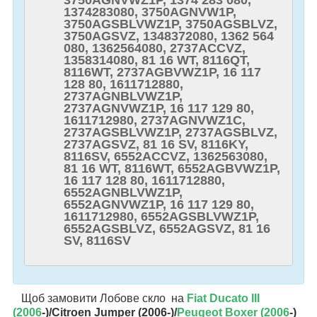
3750AGNVWZ1P, 1374 283 080,
1374283080, 3750AGNVW1P,
3750AGSBLVWZ1P, 3750AGSBLVZ,
3750AGSVZ, 1348372080, 1362 564
080, 1362564080, 2737ACCVZ,
1358314080, 81 16 WT, 8116QT,
8116WT, 2737AGBVWZ1P, 16 117
128 80, 1611712880,
2737AGNBLVWZ1P,
2737AGNVWZ1P, 16 117 129 80,
1611712980, 2737AGNVWZ1C,
2737AGSBLVWZ1P, 2737AGSBLVZ,
2737AGSVZ, 81 16 SV, 8116KY,
8116SV, 6552ACCVZ, 1362563080,
81 16 WT, 8116WT, 6552AGBVWZ1P,
16 117 128 80, 1611712880,
6552AGNBLVWZ1P,
6552AGNVWZ1P, 16 117 129 80,
1611712980, 6552AGSBLVWZ1P,
6552AGSBLVZ, 6552AGSVZ, 81 16
SV, 8116SV
Щоб замовити Лобове скло на
Fiat Ducato III
(2006
-)/Citroen Jumper (2006-)/
Peugeot Boxer (2006
-)