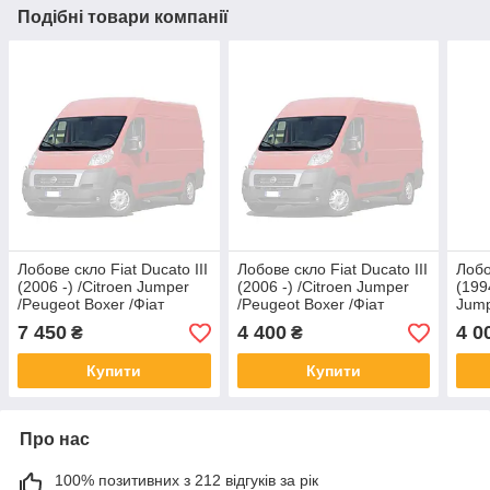
Подібні товари компанії
Лобове скло Fiat Ducato III
Лобове скло Fiat Ducato III
Лобо
(2006 -) /Citroen Jumper
(2006 -) /Citroen Jumper
(199
/Peugeot Boxer /Фіат
/Peugeot Boxer /Фіат
Jump
Дукато III з датчиком кам
Дукато з датчиком дощу
Фіат
7 450
4 400
4 0
₴
₴
Купити
Купити
Про нас
100% позитивних з 212 відгуків за рік