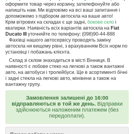
оформите товар через корзину, зателефонуйте або
напишіть нам. Ми відповімо на всі ваші запитання і
допоможемо з підбором автоскла на ваше авто!
Крім вітрових на складах є ще задні,
бокове скло
і
кватирки. Наявність всіх варіантів автоскла на
Fiat
Ducato III
уточняйте по телефону: (098)90-44-888
Фахівці нашого автосервісу проводять заміну
автоскла ни вищому рівні, з врахуванням Всіх норм по
установці і побажань клієнта.
Склад зі склом знаходиться в місті Вінниця. В
наявності є лобове стеко на легкові а також вантажні
авто, на автобуси і тролейбуси. Ще в асортименті бічні
і задні стекла на легкові авто, мінівени а також на
вантажну групу.
Замовлення залишені до 16:00
відправляються в той же день.
Відправки
здійснюються наложеним платежем (без
передоплати).