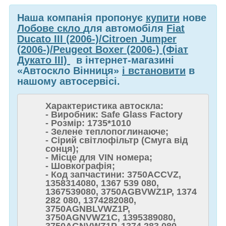
Наша компанія пропонує
купити
нове
Лобове скло
для автомобіля
Fiat
Ducato III (2006-)/Citroen Jumper
(2006-)/Peugeot Boxer (2006-) (Фіат
Дукато III)
в інтернет-магазині
«Автоскло Вінниця»
і встановити
в
нашому автосервісі.
Характеристика автоскла:
- Виробник: Safe Glass Factory
- Розмір: 1735*1010
- Зелене теплопоглинаюче;
- Сірий світлофільтр (Смуга від
сонця);
- Місце для VIN номера;
- Шовкографія;
- Код запчастини: 3750ACCVZ,
1358314080, 1367 539 080,
1367539080, 3750AGBVWZ1P, 1374
282 080, 1374282080,
3750AGNBLVWZ1P,
3750AGNVWZ1C, 1395389080,