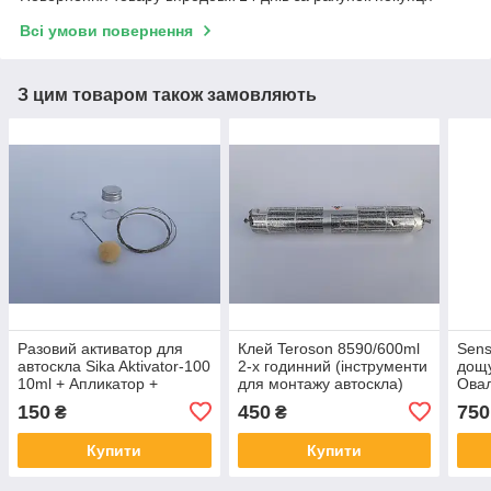
Всі умови повернення
З цим товаром також замовляють
Разовий активатор для
Клей Teroson 8590/600ml
Sens
автоскла Sika Aktivator-100
2-х годинний (інструменти
дощу
10ml + Апликатор +
для монтажу автоскла)
Овал
Струна
150
450
750
₴
₴
Купити
Купити