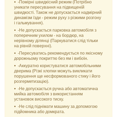
-Помірні швидкісний режим (Потрібно
уникати пересування на підвищеній
швидкості. Також не допускається надмірний
динамізм їзди - режим руху з різкими розгону
і гальмування).
-Не допускається парковка автомобіля з
поперечним ухилом - на бордюр, на
нерівному ділянці (Паркуватися слід тільки
на рівній поверхні).
-Пересуватись рекомендується по якісному
дорожньому покриттю без ям і вибоїн.
-Аккуратно користуватися автомобільними
дверима (Різкі хлопки можуть викликати
порушення ще несформованого стику і його
розгерметизацію).
-Не допускається ручна або автоматична
мийка автомобіля з використанням
установок високого тиску.
-Не слід піднімати машину за допомогою
підйомника або домкрата.