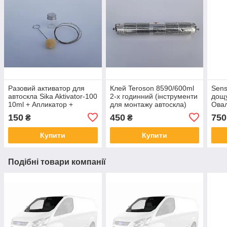
Разовий активатор для
Клей Teroson 8590/600ml
Sens
автоскла Sika Aktivator-100
2-х годинний (інструменти
дощу
10ml + Апликатор +
для монтажу автоскла)
Овал
Струна
150
450
750
₴
₴
Купити
Купити
Подібні товари компанії