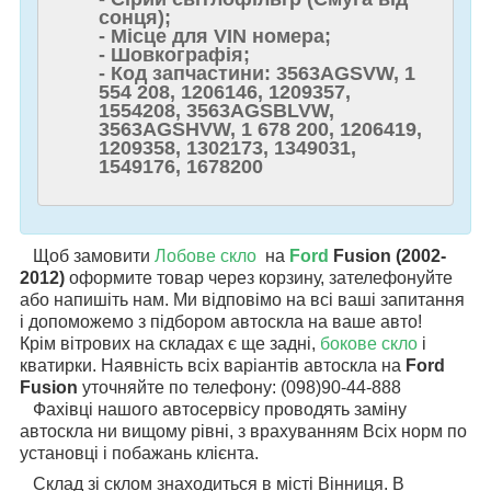
сонця);
- Місце для VIN номера;
- Шовкографія;
- Код запчастини: 3563AGSVW, 1
554 208, 1206146, 1209357,
1554208, 3563AGSBLVW,
3563AGSHVW, 1 678 200, 1206419,
1209358, 1302173, 1349031,
1549176, 1678200
Щоб замовити
Лобове скло
на
Ford
Fusion (2002-
2012)
оформите товар через корзину, зателефонуйте
або напишіть нам. Ми відповімо на всі ваші запитання
і допоможемо з підбором автоскла на ваше авто!
Крім вітрових на складах є ще задні,
бокове скло
і
кватирки. Наявність всіх варіантів автоскла на
Ford
Fusion
уточняйте по телефону: (098)90-44-888
Фахівці нашого автосервісу проводять заміну
автоскла ни вищому рівні, з врахуванням Всіх норм по
установці і побажань клієнта.
Склад зі склом знаходиться в місті Вінниця. В