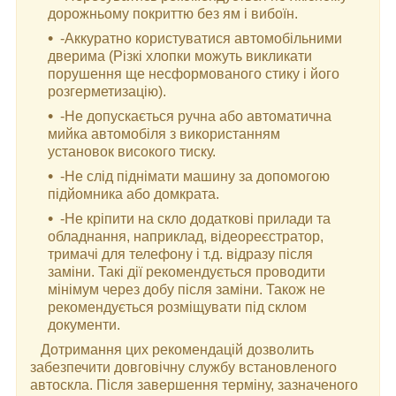
дорожньому покриттю без ям і вибоїн.
-Аккуратно користуватися автомобільними
дверима (Різкі хлопки можуть викликати
порушення ще несформованого стику і його
розгерметизацію).
-Не допускається ручна або автоматична
мийка автомобіля з використанням
установок високого тиску.
-Не слід піднімати машину за допомогою
підйомника або домкрата.
-Не кріпити на скло додаткові прилади та
обладнання, наприклад, відеореєстратор,
тримачі для телефону і т.д. відразу після
заміни. Такі дії рекомендується проводити
мінімум через добу після заміни. Також не
рекомендується розміщувати під склом
документи.
Дотримання цих рекомендацій дозволить
забезпечити довговічну службу встановленого
автоскла. Після завершення терміну, зазначеного