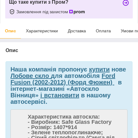
Що таке купити з Пром?
Замовлення під захистом
Опис
Характеристики
Доставка
Оплата
Умови п
Опис
Наша компанія пропонує
купити
нове
Лобове скло
для автомобіля
Ford
Fusion (2002-2012) (Форд Фюжен)
в
інтернет-магазині «Автоскло
Вінниця»
і встановити
в нашому
автосервісі.
Характеристика автоскла:
- Виробник: Safe Glass Factory
- Розмір: 1407*914
- Зелене теплопоглинаюче;
- Сірий світлофільтр (Смуга від