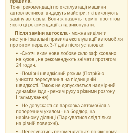
правила.
Точні рекомендації по експлуатації машини
автовласникові видадуть майстри, які виконують
заміну автоскла. Вони ж назвуть термін, протягом
якого ці рекомендації слід виконувати.
Після заміни автоскла
- можна виділити
наступні загальні правила експлуатації автомобіля
протягом перших 3-7 днів після установки:
-Скотч, яким нове лобове скло зафіксовано
на кузові, не рекомендують знімати протягом
24 годин.
-Помірні швидкісний режим (Потрібно
уникати пересування на підвищеній
швидкості. Також не допускається надмірний
динамізм їзди - режим руху з різкими розгону
і гальмування).
-Не допускається парковка автомобіля з
поперечним ухилом - на бордюр, на
нерівному ділянці (Паркуватися слід тільки
на рівній поверхні).
-Пересуватись рекомендується по якісному