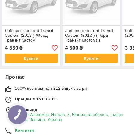
Лобове скло Ford Transit
Лобове скло Ford Transit
Лобо
Custom (2012-) /Форд
Custom (2012-) (Форд
(200
Транзит Кастом
Транзит Кастом) з
датчиком дощу
4 550
4 500
3 3
₴
₴
Купити
Купити
Про нас
100% позитивних з 212 відгуків за рік
Працює з 15.03.2013
м. Вінниця
вулиця Академіка Янгеля, 5, Вінницька область, Індекс:
21001, Вінниця, Україна
Контакти