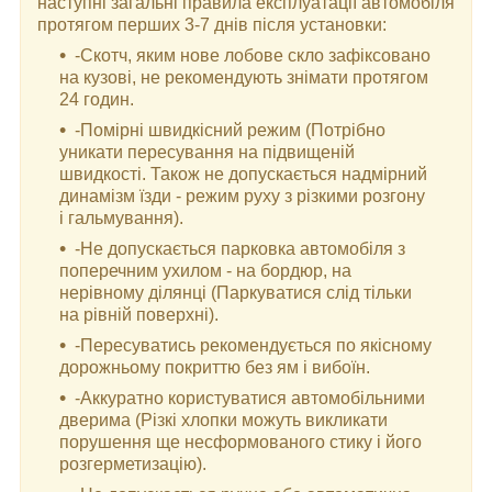
наступні загальні правила експлуатації автомобіля
протягом перших 3-7 днів після установки:
-Скотч, яким нове лобове скло зафіксовано
на кузові, не рекомендують знімати протягом
24 годин.
-Помірні швидкісний режим (Потрібно
уникати пересування на підвищеній
швидкості. Також не допускається надмірний
динамізм їзди - режим руху з різкими розгону
і гальмування).
-Не допускається парковка автомобіля з
поперечним ухилом - на бордюр, на
нерівному ділянці (Паркуватися слід тільки
на рівній поверхні).
-Пересуватись рекомендується по якісному
дорожньому покриттю без ям і вибоїн.
-Аккуратно користуватися автомобільними
дверима (Різкі хлопки можуть викликати
порушення ще несформованого стику і його
розгерметизацію).