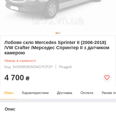
Лобове скло Mercedes Sprinter II (2006-2018)
/VW Crafter /Мерседес Спринтер II з датчиком
камерою
Немає в наявності
Код: 5439/8590AGNGYCP1P
Роздріб
4 700
₴
Опис
Характеристики
Доставка
Оплата
Умови п
Опис