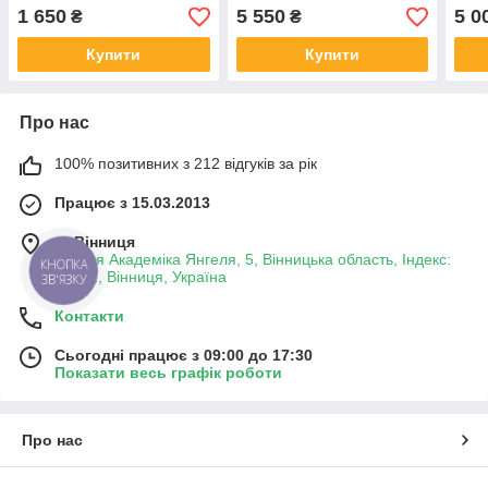
лобового скла (Спринтер)
Спринтер II з датчиком
Спрі
1 650
5 550
5 0
₴
₴
кам.
дощ
Купити
Купити
Про нас
100% позитивних з 212 відгуків за рік
Працює з 15.03.2013
м. Вінниця
вулиця Академіка Янгеля, 5, Вінницька область, Індекс:
КНОПКА
21001, Вінниця, Україна
ЗВ'ЯЗКУ
Контакти
Сьогодні працює з 09:00 до 17:30
Показати весь графік роботи
Про нас