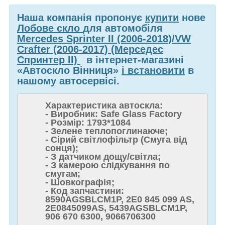
Наша компанія пропонує
купити
нове
Лобове скло
для автомобіля
Mercedes Sprinter II (2006-2018)/VW
Crafter (2006-2017) (Мерседес
Спринтер II)
в інтернет-магазині
«Автоскло Вінниця»
і встановити
в
нашому автосервісі.
Характеристика автоскла:
- Виробник: Safe Glass Factory
- Розмір: 1793*1084
- Зелене теплопоглинаюче;
- Сірий світлофільтр (Смуга від
сонця);
- З датчиком дощу/світла;
- З камерою слідкування по
смугам;
- Шовкографія;
- Код запчастини:
8590AGSBLCM1P, 2E0 845 099 AS,
2E0845099AS, 5439AGSBLCM1P,
906 670 6300, 9066706300