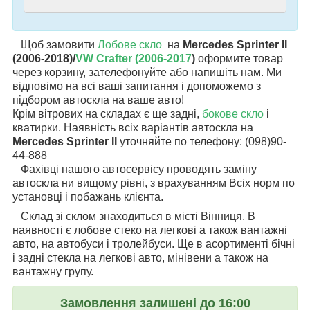
Щоб замовити
Лобове скло
на
Mercedes Sprinter II
(2006-2018)/
VW Crafter (2006-2017
)
оформите товар
через корзину, зателефонуйте або напишіть нам. Ми
відповімо на всі ваші запитання і допоможемо з
підбором автоскла на ваше авто!
Крім вітрових на складах є ще задні,
бокове скло
і
кватирки. Наявність всіх варіантів автоскла на
Mercedes Sprinter II
уточняйте по телефону: (098)90-
44-888
Фахівці нашого автосервісу проводять заміну
автоскла ни вищому рівні, з врахуванням Всіх норм по
установці і побажань клієнта.
Склад зі склом знаходиться в місті Вінниця. В
наявності є лобове стеко на легкові а також вантажні
авто, на автобуси і тролейбуси. Ще в асортименті бічні
і задні стекла на легкові авто, мінівени а також на
вантажну групу.
Замовлення залишені до 16:00