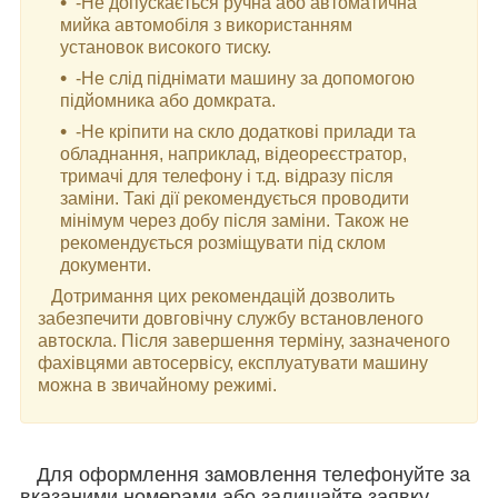
-Не допускається ручна або автоматична
мийка автомобіля з використанням
установок високого тиску.
-Не слід піднімати машину за допомогою
підйомника або домкрата.
-Не кріпити на скло додаткові прилади та
обладнання, наприклад, відеореєстратор,
тримачі для телефону і т.д. відразу після
заміни. Такі дії рекомендується проводити
мінімум через добу після заміни. Також не
рекомендується розміщувати під склом
документи.
Дотримання цих рекомендацій дозволить
забезпечити довговічну службу встановленого
автоскла. Після завершення терміну, зазначеного
фахівцями автосервісу, експлуатувати машину
можна в звичайному режимі.
Для оформлення замовлення телефонуйте за
вказаними номерами або залишайте заявку