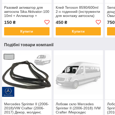
Разовий активатор для
Клей Teroson 8590/600ml
Sens
автоскла Sika Aktivator-100
2-х годинний (інструменти
дощу
10ml + Апликатор +
для монтажу автоскла)
Овал
Струна
150
450
750
₴
₴
Купити
Купити
Подібні товари компанії
Mercedes Sprinter II (2006-
Лобове скло Mercedes
Лобо
2018)/VW Crafter (2006-
Sprinter II (2006-2018) /VW
Spri
2017) Декор, молдинг,
Crafter /Мерседес
(201