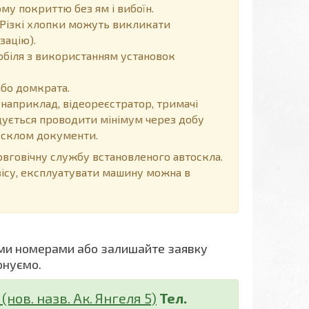
у покриттю без ям і вибоїн.
Різкі хлопки можуть викликати
зацію).
обіля з використанням установок
або домкрата.
 наприклад, відеореєстратор, тримачі
ендується проводити мінімум через добу
д склом документи.
говічну службу встановленого автоскла.
вісу, експлуатувати машину можна в
ми номерами або залишайте заявку
онуємо.
нов. назв. Ак. Янгеля 5)
Тел.