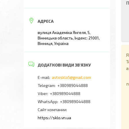
П
вулиця Академіка Янгеля, 5,
Вінницька область, Індекс: 21001,
Вінниця, Україна
Я
Т
а
П
avtosklo5@gmail.com
п
+380989044888
+380989044888
+380989044888
Сайт компании
https://sklo.vn.ua