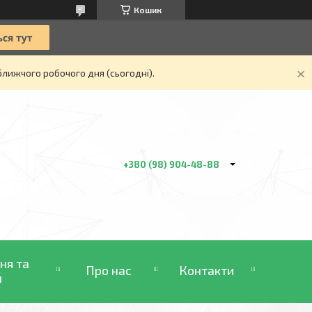
Кошик
ближчого робочого дня (сьогодні).
+380 (98) 904-48-88
ня та
Про нас
Контакти
н