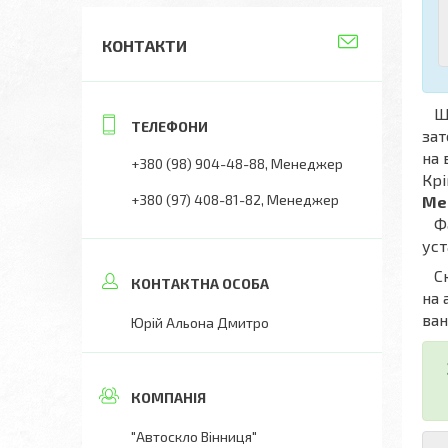
КОНТАКТИ
Що
зат
на 
+380 (98) 904-48-88
Менеджер
Крі
+380 (97) 408-81-82
Менеджер
Me
Фах
уст
Скл
на 
ван
Юрій Альона Дмитро
"Автоскло Вінниця"