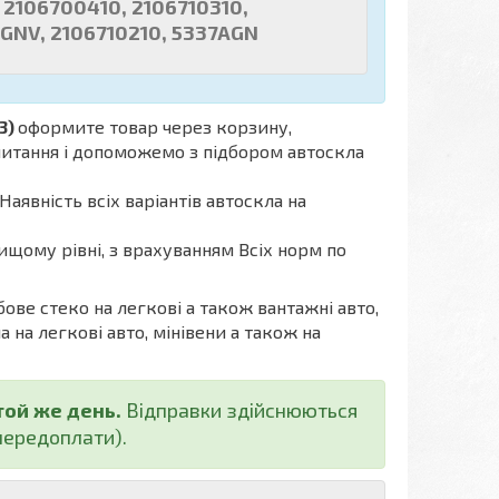
 2106700410, 2106710310,
AGNV, 2106710210, 5337AGN
3)
оформите товар через корзину,
апитання і допоможемо з підбором автоскла
Наявність всіх варіантів автоскла на
ищому рівні, з врахуванням Всіх норм по
бове стеко на легкові а також вантажні авто,
а на легкові авто, мінівени а також на
той же день.
Відправки здійснюються
ередоплати).