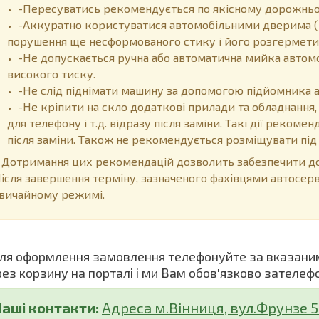
-Пересуватись рекомендується по якісному дорожньом
-Аккуратно користуватися автомобільними дверима (
порушення ще несформованого стику і його розгермети
-Не допускається ручна або автоматична мийка автом
високого тиску.
-Не слід піднімати машину за допомогою підйомника 
-Не кріпити на скло додаткові прилади та обладнання,
для телефону і т.д. відразу після заміни. Такі дії реком
після заміни. Також не рекомендується розміщувати пі
отримання цих рекомендацій дозволить забезпечити дов
ісля завершення терміну, зазначеного фахівцями автосер
вичайному режимі.
я оформлення замовлення телефонуйте за вказани
рез корзину на порталі і ми Вам обов'язково зателеф
Наші контакти:
Адреса м.Вінниця, вул.Фрунзе 5 (