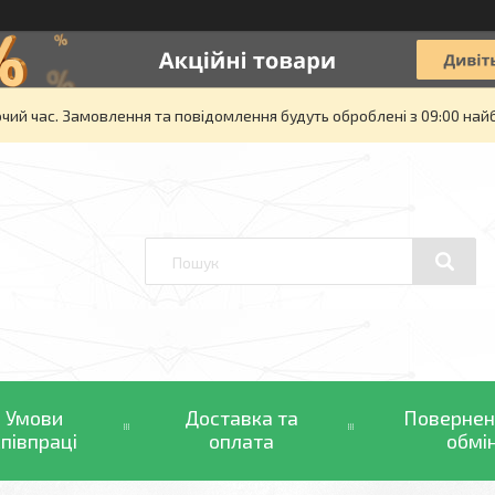
очий час. Замовлення та повідомлення будуть оброблені з 09:00 най
Умови
Доставка та
Повернен
співпраці
оплата
обмі