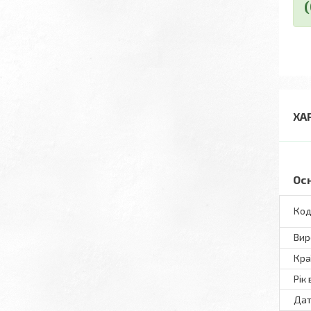
ХА
Ос
Код
Вир
Кра
Рік
Дат