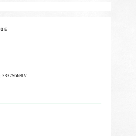
0 Е
:
5337AGNBLV