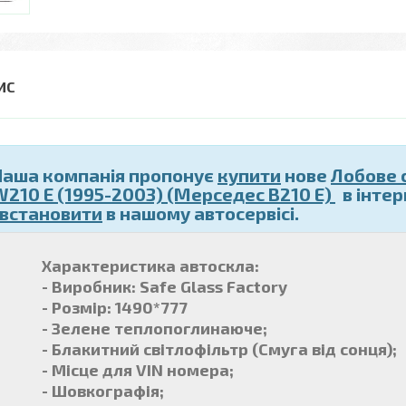
Наша компанія пропонує
купити
нове
Лобове 
W210 E (1995-2003) (Мерседес В210 Е)
в інтер
і встановити
в нашому автосервісі.
Характеристика автоскла:
- Виробник: Safe Glass Factory
- Розмір: 1490*777
- Зелене теплопоглинаюче;
- Блакитний світлофільтр (Смуга від сонця);
- Місце для VIN номера;
- Шовкографія;