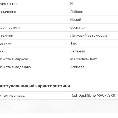
чик світла
Ні
значення
Лобове
н
Новий
 запчастини
Оригінал
 техніки
Легковий автомобіль
ування
Так
ір
Зелений
існість з маркою
Mercedes-Benz
існість з моделлю
Address
ристувальницькі характеристики
ч синхронізації
fCjd-Ogsh9Dnb7RAQP7SX0