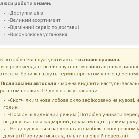
люси роботи з нами:
-Доступна ціна
-Великий асортимент
-Відмінний сервіс по доставці
-Високоякісна установка
к потрібно експлуатувати авто -
основні правила.
очні рекомендації по експлуатації машини автовласникові
втоскла. Вони ж назвуть термін, протягом якого ці рекоме
ісля заміни автоскла
- можна виділити наступні загальн
ротягом перших 3-7 днів після установки:
-Скотч, яким нове лобове скло зафіксовано на кузові
годин.
-Помірні швидкісний режим (Потрібно уникати пересу
не допускається надмірний динамізм їзди - режим руху 
-Не допускається парковка автомобіля з поперечним у
ділянці (Паркуватися слід тільки на рівній поверхні).