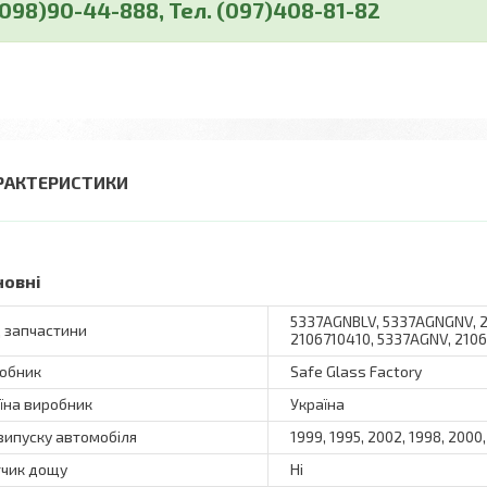
(098)90-44-888, Тел. (097)408-81-82
РАКТЕРИСТИКИ
новні
5337AGNBLV, 5337AGNGNV, 21
 запчастини
2106710410, 5337AGNV, 210
обник
Safe Glass Factory
їна виробник
Україна
 випуску автомобіля
1999, 1995, 2002, 1998, 2000,
чик дощу
Ні