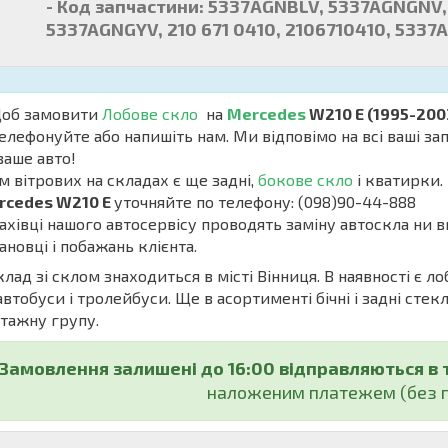
- Код запчастини: 5337AGNBLV, 5337AGNGNV,
5337AGNGYV, 210 671 0410, 2106710410, 5337
б замовити
Лобове скло
на
Mercedes
W210 E (1995-200
елефонуйте або напишіть нам. Ми відповімо на всі ваші з
ваше авто!
м вітрових на складах є ще задні,
бокове скло
і кватирки. 
rcedes W210 E
уточняйте по телефону: (098)90-44-888
івці нашого автосервісу проводять заміну автоскла ни в
ановці і побажань клієнта.
ад зі склом знаходиться в місті Вінниця. В наявності є ло
автобуси і тролейбуси. Ще в асортименті бічні і задні стекл
тажну групу.
Замовлення залишені до 16:00 відправляються в 
наложеним платежем (без п