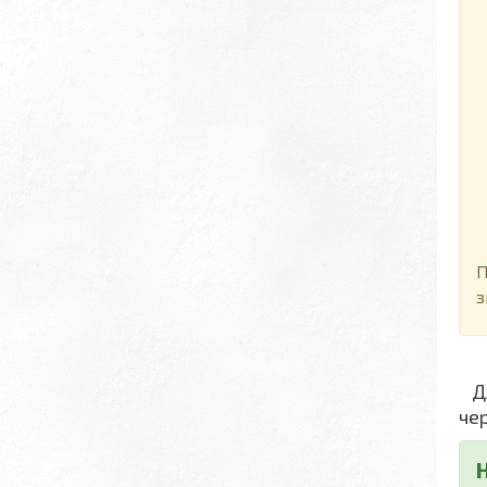
Д
П
з
Дл
че