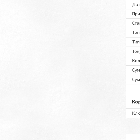
Дат
При
Ста
Тип
Тип
Тон
Кол
Сум
Сум
Ко
Клю