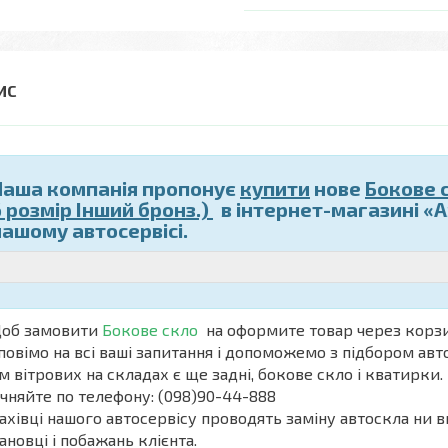
Наша компанія пропонує
купити
нове
Бокове 
6 розмір Інший бронз.)
в інтернет-магазині «
нашому автосервісі.
б замовити
Бокове скло
на
оформите товар через корзи
повімо на всі ваші запитання і допоможемо з підбором авт
м вітрових на складах є ще задні, бокове скло і кватирки. 
чняйте по телефону: (098)90-44-888
івці нашого автосервісу проводять заміну автоскла ни в
ановці і побажань клієнта.