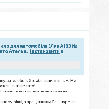
скло
для автомобіля
(Лаз А183 №
Авто Ательє»
і встановити
в
ну, зателефонуйте або напишіть нам. Ми
оскла на ваше авто!
Наявність всіх варіантів автоскла на
ищому рівні, з врахуванням Всіх норм по