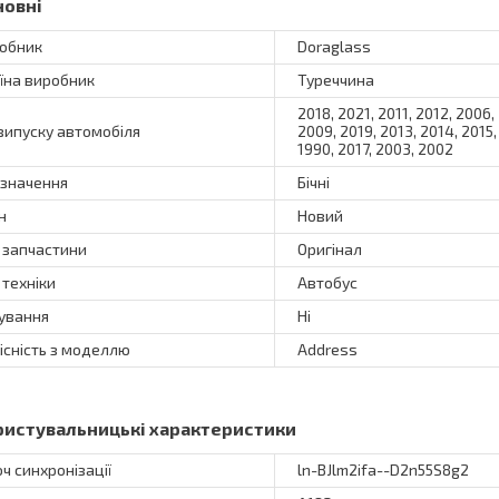
новні
обник
Doraglass
їна виробник
Туреччина
2018, 2021, 2011, 2012, 2006,
 випуску автомобіля
2009, 2019, 2013, 2014, 2015,
1990, 2017, 2003, 2002
значення
Бічні
н
Новий
 запчастини
Оригінал
 техніки
Автобус
ування
Ні
існість з моделлю
Address
ристувальницькі характеристики
ч синхронізації
ln-BJlm2ifa--D2n55S8g2