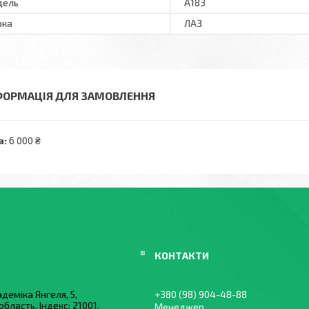
дель
А183
рка
ЛАЗ
ФОРМАЦІЯ ДЛЯ ЗАМОВЛЕННЯ
а:
6 000 ₴
деміка Янгеля, 5,
+380 (98) 904-48-88
область, Індекс: 21001,
Менеджер