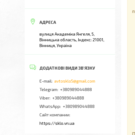
П
п
вулиця Академіка Янгеля, 5,
Вінницька область, Індекс: 21001,
Вінниця, Україна
avtosklo5@gmail.com
+380989044888
+380989044888
+380989044888
Сайт компании
https://sklo.vn.ua
Д
П