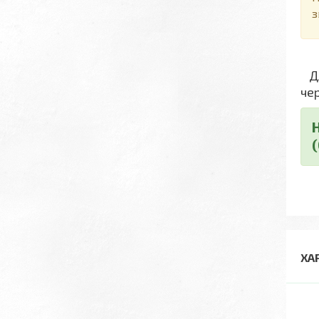
з
Дл
че
ХА