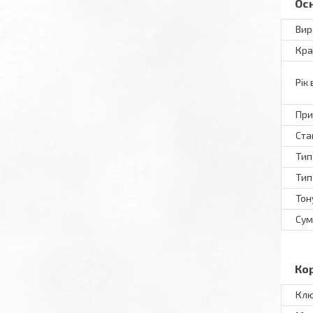
Ос
Вир
Кра
Рік
При
Ста
Тип
Тип
Тон
Сум
Ко
Клю