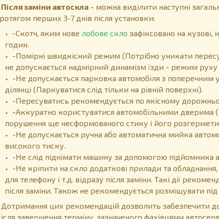
ісля заміни автоскла
- можна виділити наступні загальн
ротягом перших 3-7 днів після установки:
-Скотч, яким нове
лобове скло
зафіксовано на кузові,
годин.
-Помірні швидкісний режим (Потрібно уникати пересу
не допускається надмірний динамізм їзди - режим руху 
-Не допускається парковка автомобіля з поперечним у
ділянці (Паркуватися слід тільки на рівній поверхні).
-Пересуватись рекомендується по якісному дорожньом
-Аккуратно користуватися автомобільними дверима (
порушення ще несформованого стику і його розгермети
-Не допускається ручна або автоматична мийка автом
високого тиску.
-Не слід піднімати машину за допомогою підйомника 
-Не кріпити на скло додаткові прилади та обладнання,
для телефону і т.д. відразу після заміни. Такі дії реком
після заміни. Також не рекомендується розміщувати пі
отримання цих рекомендацій дозволить забезпечити дов
ісля завершення терміну, зазначеного фахівцями автосер