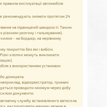
і правила експлуатації автомобіля
 не рекомендують знімати протягом 24
вання на підвищеній швидкості. Також
з різкими розгону і гальмування).
хилом - на бордюр, на нерівному
у покриттю без ям і вибоїн.
Різкі хлопки можуть викликати
зацію).
обіля з використанням установок
або домкрата.
 наприклад, відеореєстратор, тримачі
ендується проводити мінімум через добу
д склом документи.
говічну службу встановленого автоскла.
вісу, експлуатувати машину можна в