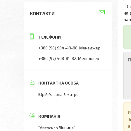
Скл
на 
КОНТАКТИ
ван
+380 (98) 904-48-88
Менеджер
+380 (97) 408-81-82
Менеджер
П
Юрій Альона Дмитро
Я
Т
а
"Автоскло Вінниця"