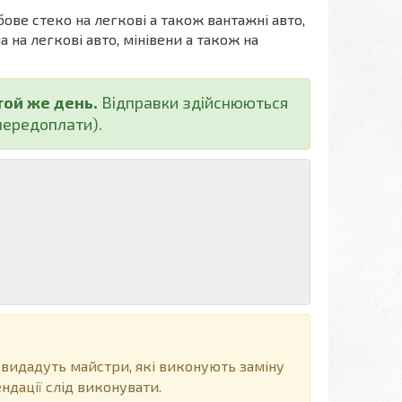
бове стеко на легкові а також вантажні авто,
а на легкові авто, мінівени а також на
той же день.
Відправки здійснюються
ередоплати).
 видадуть майстри, які виконують заміну
ндації слід виконувати.