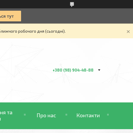
ближчого робочого дня (сьогодні).
+380 (98) 904-48-88
ня та
Про нас
Контакти
н