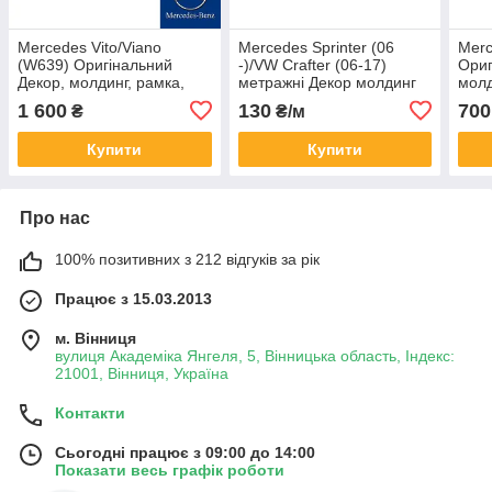
Mercedes Vito/Viano
Mercedes Sprinter (06
Merc
(W639) Оригінальний
-)/VW Crafter (06-17)
Ориг
Декор, молдинг, рамка,
метражні Декор молдинг
молд
уплонітель лобового скла
бічних і задніх стекол
упло
1 600
130
700
₴
₴/м
(Віто)
внутрінею
(Віто
Купити
Купити
Про нас
100% позитивних з 212 відгуків за рік
Працює з 15.03.2013
м. Вінниця
вулиця Академіка Янгеля, 5, Вінницька область, Індекс:
21001, Вінниця, Україна
Контакти
Сьогодні працює з 09:00 до 14:00
Показати весь графік роботи