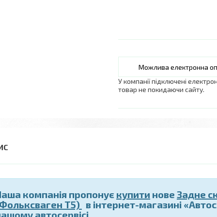
У компанії підключені електро
товар не покидаючи сайту.
Наша компанія пропонує
купити
нове
Задне с
(Фольксваген Т5)
в інтернет-магазині «Авто
нашому автосервісі.