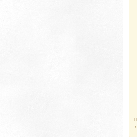
Д
П
з