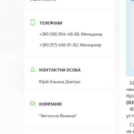
+380 (98) 904-48-88
Менеджер
+380 (97) 408-81-82
Менеджер
Юрій Альона Дмитро
Що
нам
Крі
(03
Фах
уст
"Автоскло Вінниця"
Скл
на 