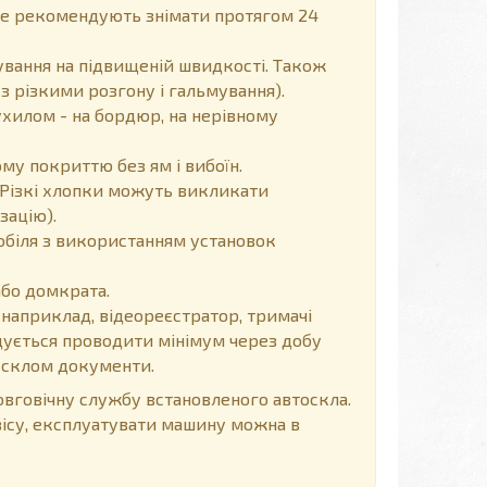
 не рекомендують знімати протягом 24
вання на підвищеній швидкості. Також
з різкими розгону і гальмування).
хилом - на бордюр, на нерівному
у покриттю без ям і вибоїн.
Різкі хлопки можуть викликати
зацію).
обіля з використанням установок
або домкрата.
 наприклад, відеореєстратор, тримачі
ендується проводити мінімум через добу
д склом документи.
говічну службу встановленого автоскла.
вісу, експлуатувати машину можна в