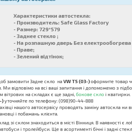
Характеристики автостекла:
- Производитель: Safe Glass Factory
- Размер: 729*579
- Заднее стекло ;
- На розпашную дверь Без електрообогрева 
- Праве;
- Зелений відтінок;
б замовити Задне скло на
VW T5 (03-)
оформите товар ч
. Ми відповімо на всі ваші запитання і допоможемо з підб
м вітрових на складах є ще задні,
бокове скло
і кватирки. 
-)
уточняйте по телефону: (098)90-44-888
івці нашого автосервісу проводять заміну автоскла ни в
ановці і побажань клієнта.
ад зі склом знаходиться в місті Вінниця. В наявності є ло
автобуси і тролейбуси. Ще в асортименті бічні і задні стекл