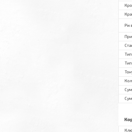
Кро
Кра
Рік
При
Ста
Тип
Тип
Тон
Кол
Сум
Сум
Ко
Клю