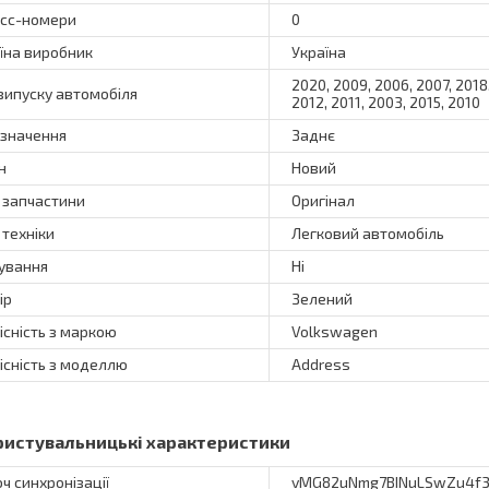
сс-номери
0
їна виробник
Україна
2020, 2009, 2006, 2007, 2018,
 випуску автомобіля
2012, 2011, 2003, 2015, 2010
значення
Заднє
н
Новий
 запчастини
Оригінал
 техніки
Легковий автомобіль
ування
Ні
ір
Зелений
існість з маркою
Volkswagen
існість з моделлю
Address
ристувальницькі характеристики
ч синхронізації
vMG82uNmg7BINuLSwZu4f