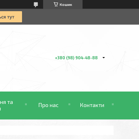
Кошик
+380 (98) 904-48-88
ня та
Про нас
Контакти
н