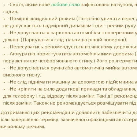
-Скотч, яким нове
лобове скло
зафіксовано на кузові,
годин.
-Помірні швидкісний режим (Потрібно уникати пересу
не допускається надмірний динамізм їзди - режим руху 
-Не допускається парковка автомобіля з поперечним у
ділянці (Паркуватися слід тільки на рівній поверхні).
-Пересуватись рекомендується по якісному дорожньом
-Аккуратно користуватися автомобільними дверима (
порушення ще несформованого стику і його розгермети
-Не допускається ручна або автоматична мийка автом
високого тиску.
-Не слід піднімати машину за допомогою підйомника 
-Не кріпити на скло додаткові прилади та обладнання,
для телефону і т.д. відразу після заміни. Такі дії реком
після заміни. Також не рекомендується розміщувати пі
отримання цих рекомендацій дозволить забезпечити дов
ісля завершення терміну, зазначеного фахівцями автосер
вичайному режимі.