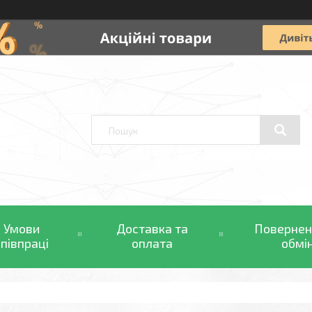
Умови
Доставка та
Повернен
співпраці
оплата
обмі