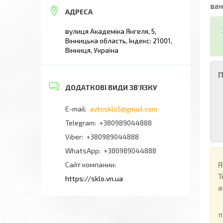
ван
вулиця Академіка Янгеля, 5,
Вінницька область, Індекс: 21001,
Вінниця, Україна
П
avtosklo5@gmail.com
+380989044888
+380989044888
+380989044888
Я
Сайт компании
Т
https://sklo.vn.ua
а
П
п