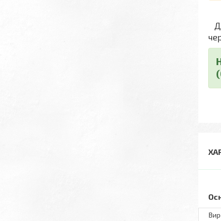
Дл
че
ХА
Ос
Вир