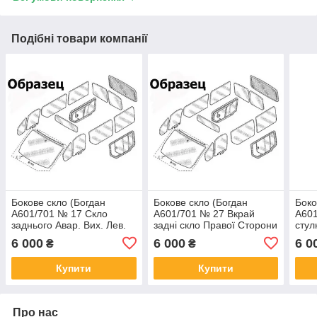
Подібні товари компанії
Бокове скло (Богдан
Бокове скло (Богдан
Боко
А601/701 № 17 Скло
А601/701 № 27 Вкрай
А601
заднього Авар. Вих. Лев.
задні скло Правої Сторони
стул
Сторона бронз.)
бронз.)
Брон
6 000
6 000
6 0
₴
₴
Купити
Купити
Про нас