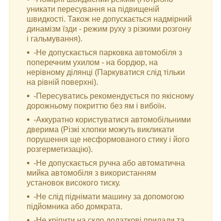
уникати пересування на підвищеній
швидкості. Також не допускається надмірний
динамізм їзди - режим руху з різкими розгону
і гальмування).
-Не допускається парковка автомобіля з
поперечним ухилом - на бордюр, на
нерівному ділянці (Паркуватися слід тільки
на рівній поверхні).
-Пересуватись рекомендується по якісному
дорожньому покриттю без ям і вибоїн.
-Аккуратно користуватися автомобільними
дверима (Різкі хлопки можуть викликати
порушення ще несформованого стику і його
розгерметизацію).
-Не допускається ручна або автоматична
мийка автомобіля з використанням
установок високого тиску.
-Не слід піднімати машину за допомогою
підйомника або домкрата.
-Не кріпити на скло додаткові прилади та