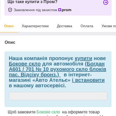
Що таке купити з Пром?
Замовлення під захистом
Опис
Характеристики
Доставка
Оплата
Умови п
Опис
Наша компанія пропонує
купити
нове
Бокове скло
для автомобіля
(Богдан
А601 / 701 № 10 рухомого скло блоків
пас. Відсіку бронз.)
в інтернет-
магазині «Авто Ательє»
і встановити
в нашому автосервісі.
Щоб замовити
Бокове скло
на
оформите товар