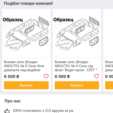
Подібні товари компанії
Бокове скло (Богдан
Бокове скло (Богдан
Боко
А601/701 № 5 Скло біля
А601/701 № 4 Скло під
А601
дзеркала над водійом
форт. Водія прозо. 1257 *
дзер
прозо.)
375 (на СГ непр. Розмір))
проз
6 000
6 000
6 0
₴
₴
Купити
Купити
Про нас
100% позитивних з 213 відгуків за рік