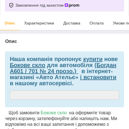
Замовлення під захистом
Опис
Характеристики
Доставка
Оплата
Умови п
Опис
Наша компанія пропонує
купити
нове
Бокове скло
для автомобіля
(Богдан
А601 / 701 № 24 прозо.)
в інтернет-
магазині «Авто Ательє»
і встановити
в нашому автосервісі.
Щоб замовити
Бокове скло
на
оформите товар
через корзину, зателефонуйте або напишіть нам. Ми
відповімо на всі ваші запитання і допоможемо з