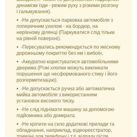
динамізм їзди - режим руху з різкими розгону
і гальмування).
-Не допускається парковка автомобіля з
поперечним ухилом - на бордюр, на
нерівному ділянці (Паркуватися слід тільки
на рівній поверхні).
-Пересуватись рекомендується по якісному
дорожньому покриттю без ям і вибоїн.
-Аккуратно користуватися автомобільними
дверима (Різкі хлопки можуть викликати
порушення ще несформованого стику і його
розгерметизацію).
-Не допускається ручна або автоматична
мийка автомобіля з використанням
установок високого тиску.
-Не слід піднімати машину за допомогою
підйомника або домкрата.
-Не кріпити на скло додаткові прилади та
обладнання, наприклад, відеореєстратор,
тримачі для телефону і т.д. відразу після