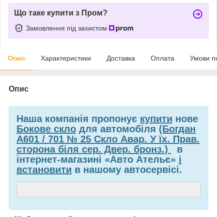
Що таке купити з Пром?
Замовлення під захистом
Опис
Характеристики
Доставка
Оплата
Умови п
Опис
Наша компанія пропонує
купити
нове
Бокове скло
для автомобіля
(Богдан
А601 / 701 № 25 Скло Авар. У їх. Прав.
сторона біля сер. Двер. бронз.)
в
інтернет-магазині «Авто Ательє»
і
встановити
в нашому автосервісі.