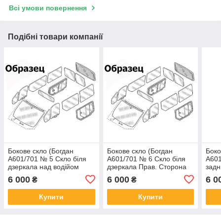
Всі умови повернення
Подібні товари компанії
Бокове скло (Богдан
Бокове скло (Богдан
Боко
А601/701 № 5 Скло біля
А601/701 № 6 Скло біля
А601
дзеркала над водійом
дзеркала Прав. Сторона
задн
прозо.)
прозо.)
Стор
6 000
6 000
6 0
₴
₴
Купити
Купити