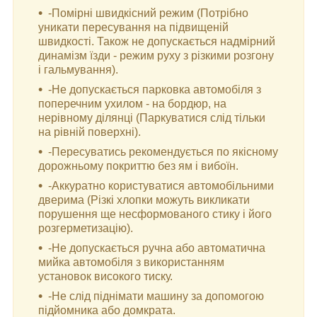
-Помірні швидкісний режим (Потрібно
уникати пересування на підвищеній
швидкості. Також не допускається надмірний
динамізм їзди - режим руху з різкими розгону
і гальмування).
-Не допускається парковка автомобіля з
поперечним ухилом - на бордюр, на
нерівному ділянці (Паркуватися слід тільки
на рівній поверхні).
-Пересуватись рекомендується по якісному
дорожньому покриттю без ям і вибоїн.
-Аккуратно користуватися автомобільними
дверима (Різкі хлопки можуть викликати
порушення ще несформованого стику і його
розгерметизацію).
-Не допускається ручна або автоматична
мийка автомобіля з використанням
установок високого тиску.
-Не слід піднімати машину за допомогою
підйомника або домкрата.