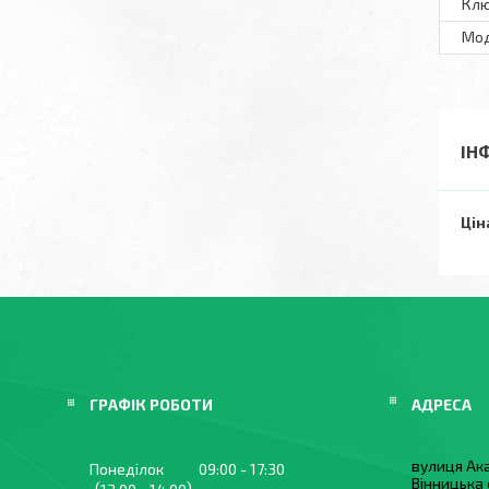
Клю
Мo
ІН
Цін
ГРАФІК РОБОТИ
вулиця Ака
Понеділок
09:00
17:30
Вінницька 