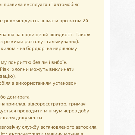
і правила експлуатації автомобіля
 не рекомендують знімати протягом 24
вання на підвищеній швидкості. Також
з різкими розгону і гальмування).
хилом - на бордюр, на нерівному
у покриттю без ям і вибоїн.
Різкі хлопки можуть викликати
зацію).
обіля з використанням установок
або домкрата.
 наприклад, відеореєстратор, тримачі
ендується проводити мінімум через добу
д склом документи.
говічну службу встановленого автоскла.
вісу, експлуатувати машину можна в