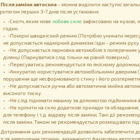
ісля заміни автоскла
- можна виділити наступні загальн
ротягом перших 3-7 днів після установки:
-Скотч, яким нове
лобове скло
зафіксовано на кузові,
годин.
-Помірні швидкісний режим (Потрібно уникати пересу
не допускається надмірний динамізм їзди - режим руху 
-Не допускається парковка автомобіля з поперечним у
ділянці (Паркуватися слід тільки на рівній поверхні).
-Пересуватись рекомендується по якісному дорожньом
-Аккуратно користуватися автомобільними дверима (
порушення ще несформованого стику і його розгермети
-Не допускається ручна або автоматична мийка автом
високого тиску.
-Не слід піднімати машину за допомогою підйомника 
-Не кріпити на скло додаткові прилади та обладнання,
для телефону і т.д. відразу після заміни. Такі дії реком
після заміни. Також не рекомендується розміщувати пі
отримання цих рекомендацій дозволить забезпечити дов
ісля завершення терміну, зазначеного фахівцями автосер