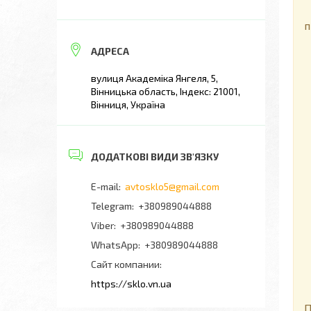
П
п
вулиця Академіка Янгеля, 5,
Вінницька область, Індекс: 21001,
Вінниця, Україна
avtosklo5@gmail.com
+380989044888
+380989044888
+380989044888
Сайт компании
https://sklo.vn.ua
Д
П