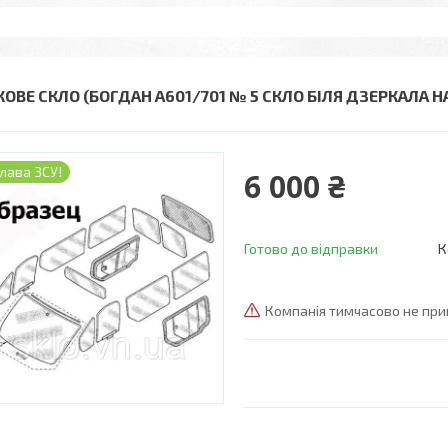
КОВЕ СКЛО (БОГДАН А601/701 № 5 СКЛО БІЛЯ ДЗЕРКАЛА 
лава ЗСУ!
6 000 ₴
Готово до відправки
К
Компанія тимчасово не пр