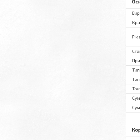
Ос
Вир
Кра
Рік
Ста
При
Тип
Тип
Тон
Сум
Сум
Ко