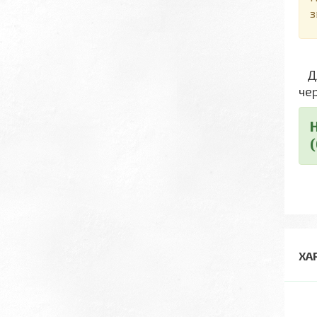
з
Дл
че
ХА