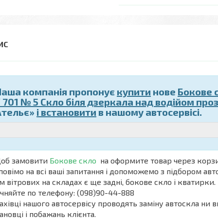
Наша компанія пропонує
купити
нове
Бокове 
/ 701 № 5 Скло біля дзеркала над водійом проз
Ательє»
і встановити
в нашому автосервісі.
б замовити
Бокове скло
на
оформите товар через корзи
повімо на всі ваші запитання і допоможемо з підбором авт
м вітрових на складах є ще задні, бокове скло і кватирки. 
чняйте по телефону: (098)90-44-888
івці нашого автосервісу проводять заміну автоскла ни в
ановці і побажань клієнта.