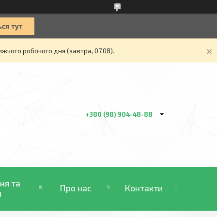
жчого робочого дня (завтра, 07.08).
+380 (98) 904-48-88
ня та
Про нас
Контакти
н