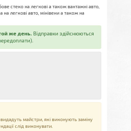
бове стеко на легкові а також вантажні авто,
а на легкові авто, мінівени а також на
той же день.
Відправки здійснюються
ередоплати).
 видадуть майстри, які виконують заміну
ндації слід виконувати.