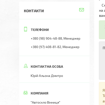
Скл
на 
КОНТАКТИ
ван
+380 (98) 904-48-88
Менеджер
+380 (97) 408-81-82
Менеджер
П
Юрій Альона Дмитро
Я
Т
а
"Автоскло Вінниця"