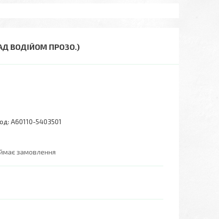
НАД ВОДІЙОМ ПРОЗО.)
од:
А60110-5403501
иймає замовлення