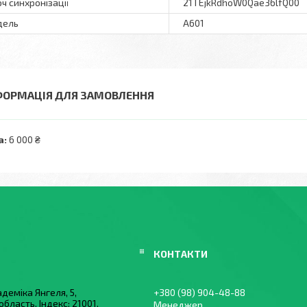
ч синхронізації
21TEjkRdhoW0Qae36lfQ00
дель
А601
ФОРМАЦІЯ ДЛЯ ЗАМОВЛЕННЯ
а:
6 000 ₴
деміка Янгеля, 5,
+380 (98) 904-48-88
область, Індекс: 21001,
Менеджер