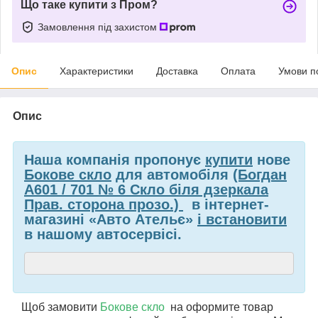
Що таке купити з Пром?
Замовлення під захистом
Опис
Характеристики
Доставка
Оплата
Умови п
Опис
Наша компанія пропонує
купити
нове
Бокове скло
для автомобіля
(Богдан
А601 / 701 № 6 Скло біля дзеркала
Прав. сторона прозо.)
в інтернет-
магазині «Авто Ательє»
і встановити
в нашому автосервісі.
Щоб замовити
Бокове скло
на
оформите товар