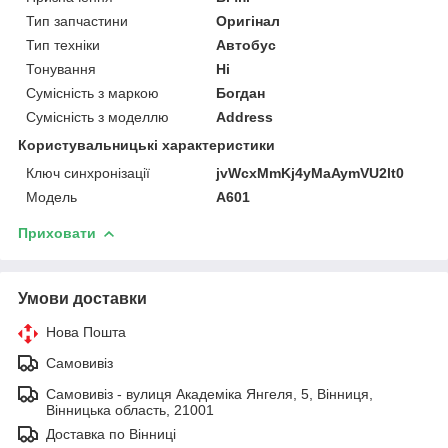
Тип запчастини
Оригінал
Тип техніки
Автобус
Тонування
Ні
Сумісність з маркою
Богдан
Сумісність з моделлю
Address
Користувальницькі характеристики
Ключ синхронізації
jvWcxMmKj4yMaAymVU2lt0
Мoдель
А601
Приховати
Умови доставки
Нова Пошта
Самовивіз
Самовивіз - вулиця Академіка Янгеля, 5, Вінниця,
Вінницька область, 21001
Доставка по Вінниці