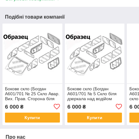
Подібні товари компанії
Бокове скло (Богдан
Бокове скло (Богдан
Боко
А601/701 № 25 Скло Авар.
А601/701 № 5 Скло біля
А601
Вих. Прав. Сторона біля
дзеркала над водійом
скло
сер. Двер. Бронз.)
прозо.)
коле
6 000
6 000
6 0
₴
₴
Купити
Купити
Про нас