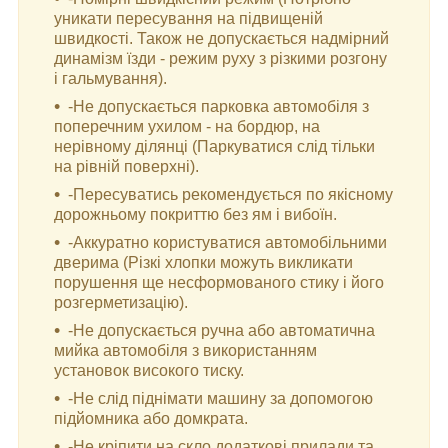
уникати пересування на підвищеній
швидкості. Також не допускається надмірний
динамізм їзди - режим руху з різкими розгону
і гальмування).
-Не допускається парковка автомобіля з
поперечним ухилом - на бордюр, на
нерівному ділянці (Паркуватися слід тільки
на рівній поверхні).
-Пересуватись рекомендується по якісному
дорожньому покриттю без ям і вибоїн.
-Аккуратно користуватися автомобільними
дверима (Різкі хлопки можуть викликати
порушення ще несформованого стику і його
розгерметизацію).
-Не допускається ручна або автоматична
мийка автомобіля з використанням
установок високого тиску.
-Не слід піднімати машину за допомогою
підйомника або домкрата.
-Не кріпити на скло додаткові прилади та