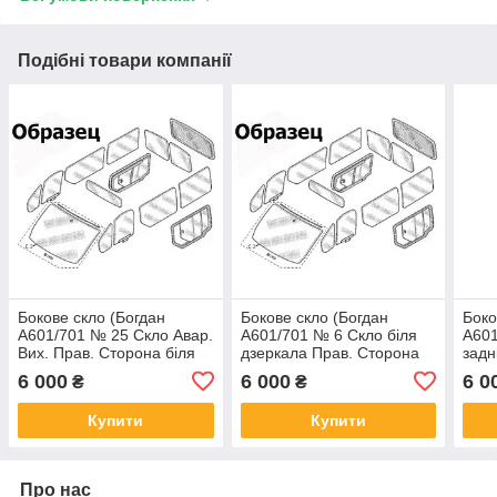
Подібні товари компанії
Бокове скло (Богдан
Бокове скло (Богдан
Боко
А601/701 № 25 Скло Авар.
А601/701 № 6 Скло біля
А601
Вих. Прав. Сторона біля
дзеркала Прав. Сторона
задн
сер. Двер. Бронз.)
прозо.)
брон
6 000
6 000
6 0
₴
₴
Купити
Купити
Про нас