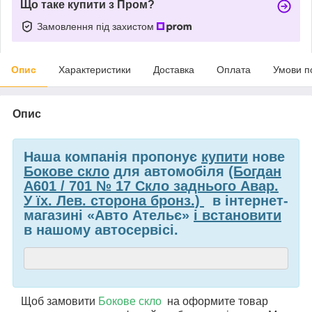
Що таке купити з Пром?
Замовлення під захистом
Опис
Характеристики
Доставка
Оплата
Умови п
Опис
Наша компанія пропонує
купити
нове
Бокове скло
для автомобіля
(Богдан
А601 / 701 № 17 Скло заднього Авар.
У їх. Лев. сторона бронз.)
в інтернет-
магазині «Авто Ательє»
і встановити
в нашому автосервісі.
Щоб замовити
Бокове скло
на
оформите товар