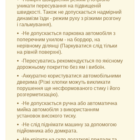
уникати пересування на підвищеній
швидкості. Також не допускається надмірний
динамізм їзди - режим руху з різкими розгону
і гальмування).
-Не допускається парковка автомобіля з
поперечним ухилом - на бордюр, на
нерівному ділянці (Паркуватися слід тільки
на рівній поверхні).
-Пересуватись рекомендується по якісному
дорожньому покриттю без ям і вибоїн.
-Аккуратно користуватися автомобільними
дверима (Різкі хлопки можуть викликати
порушення ще несформованого стику і його
розгерметизацію).
-Не допускається ручна або автоматична
мийка автомобіля з використанням
установок високого тиску.
-Не слід піднімати машину за допомогою
підйомника або домкрата.
-Не кріпити на скло додаткові прилади та