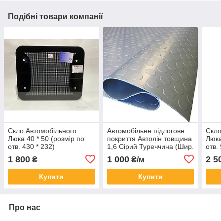
Подібні товари компанії
Скло Автомобільного
Автомобільне підлогове
Скло
Люка 40 * 50 (розмір по
покриття Автолін товщина
Люка
отв. 430 * 232)
1,6 Сірий Туреччина (Шир.
отв.
- 1,8 м; Рул - 15 м.п.)
1 800
1 000
2 5
₴
₴/м
Купити
Купити
Про нас