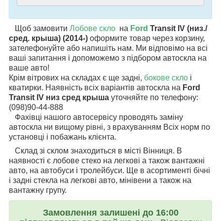
Щоб замовити
Лобове скло
на
Ford
Transit IV (низ./
сред. крыша) (2014-)
оформите товар через корзину,
зателефонуйте або напишіть нам. Ми відповімо на всі
ваші запитання і допоможемо з підбором автоскла на
ваше авто!
Крім вітрових на складах є ще задні,
бокове скло
і
кватирки. Наявність всіх варіантів автоскла на
Ford
Transit IV низ сред крыша
уточняйте по телефону:
(098)90-44-888
Фахівці нашого автосервісу проводять заміну
автоскла ни вищому рівні, з врахуванням Всіх норм по
установці і побажань клієнта.
Склад зі склом знаходиться в місті Вінниця. В
наявності є лобове стеко на легкові а також вантажні
авто, на автобуси і тролейбуси. Ще в асортименті бічні
і задні стекла на легкові авто, мінівени а також на
вантажну групу.
Замовлення залишені до 16:00