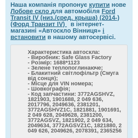
Наша компанія пропонує
купити
нове
Лобове скло
для автомобіля
Ford
Transit IV (низ./сред. крыша) (2014-)
(Форд Транзит IV)
в інтернет-
магазині «Автоскло Вінниця»
і
встановити
в нашому автосервісі.
Характеристика автоскла:
- Виробник: Safe Glass Factory
- Розмір: 1688*1123
- Зелене теплопоглинаюче;
- Блакитний світлофільтр (Смуга
від сонця);
- Місце для VIN номера;
- Шовкографія;
- Код запчастини: 3772AGSHVZ,
1821903, 1901688, 2 049 636,
2017796, 2049636, 2381201,
3772AGSHVZ1C, 1821881, 1901691,
2 049 628, 2049628, 2381200,
3772AGSVZ, 1821902, 2 049 634,
2049634, 3772AGSVZ1C, 1821880, 2
049 626, 2049626, 2078391, 2365256