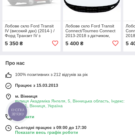
Лобове скло Ford Transit
Лобове скло Ford Transit
Лобо
IV (високий дах) (2014-) /
Connect/Tourneo Connect
Conn
Форд Транзит IV з
2013-2018 з датчиком,
2018
датчиком дощу камерою
EMS, молдингом і
молд
5 350
5 400
5 4
₴
₴
кріпленням - Форд
Форд
Транзит Коннект
Про нас
100% позитивних з 212 відгуків за рік
Працює з 15.03.2013
м. Вінниця
вулиця Академіка Янгеля, 5, Вінницька область, Індекс:
21001, Вінниця, Україна
КНОПКА
ЗВ'ЯЗКУ
Контакти
Сьогодні працює з 09:00 до 17:30
Показати весь графік роботи