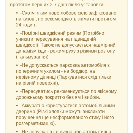
протягом перших 3-7 днів після установки:
-Скотч, яким нове лобове скло зафіксовано
на кузові, не рекомендують знімати протягом
24 годин.
-Помірні швидкісний режим (Потрібно
уникати пересування на підвищеній
швидкості. Також не допускається надмірний
динамізм їзди - режим руху з різкими розгону
і гальмування).
-Не допускається парковка автомобіля з
поперечним ухилом - на бордюр, на
нерівному ділянці (Паркуватися слід тільки
на рівній поверхні).
-Пересуватись рекомендується по якісному
дорожньому покриттю без ям і вибоїн.
-Аккуратно користуватися автомобільними
дверима (Різкі хлопки можуть викликати
порушення ще несформованого стику і його
розгерметизацію).
-Не допускається ручна або автоматична