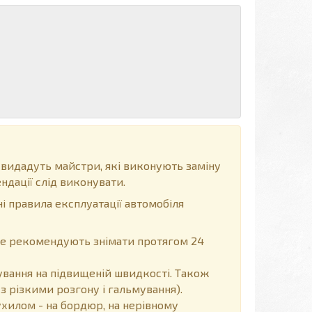
 видадуть майстри, які виконують заміну
ндації слід виконувати.
і правила експлуатації автомобіля
, не рекомендують знімати протягом 24
вання на підвищеній швидкості. Також
з різкими розгону і гальмування).
хилом - на бордюр, на нерівному