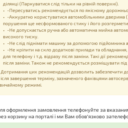
ділянці (Паркуватися слід тільки на рівній поверхні).
-Пересуватись рекомендується по якісному дорожньом
-Аккуратно користуватися автомобільними дверима (
порушення ще несформованого стику і його розгермети
-Не допускається ручна або автоматична мийка автом
високого тиску.
-Не слід піднімати машину за допомогою підйомника 
-Не кріпити на скло додаткові прилади та обладнання,
для телефону і т.д. відразу після заміни. Такі дії реком
після заміни. Також не рекомендується розміщувати пі
отримання цих рекомендацій дозволить забезпечити дов
ісля завершення терміну, зазначеного фахівцями автосер
вичайному режимі.
я оформлення замовлення телефонуйте за вказани
рез корзину на порталі і ми Вам обов'язково зателеф