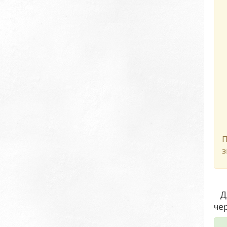
Д
П
з
Дл
че