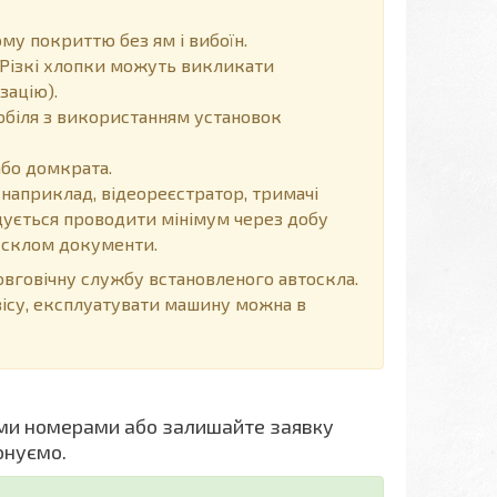
у покриттю без ям і вибоїн.
Різкі хлопки можуть викликати
зацію).
обіля з використанням установок
або домкрата.
 наприклад, відеореєстратор, тримачі
ендується проводити мінімум через добу
д склом документи.
говічну службу встановленого автоскла.
вісу, експлуатувати машину можна в
ми номерами або залишайте заявку
онуємо.