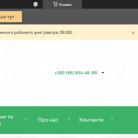
Кошик
жчого робочого дня (завтра, 08.08).
+380 (98) 904-48-88
ня та
Про нас
Контакти
н