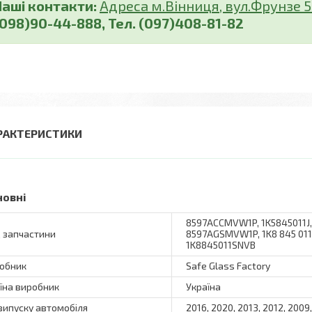
Наші контакти:
Адреса м.Вінниця, вул.Фрунзе 5 (
(098)90-44-888, Тел. (097)408-81-82
РАКТЕРИСТИКИ
новні
8597ACCMVW1P, 1K5845011J, 
 запчастини
8597AGSMVW1P, 1K8 845 011 
1K8845011SNVB
обник
Safe Glass Factory
їна виробник
Україна
 випуску автомобіля
2016, 2020, 2013, 2012, 2009,