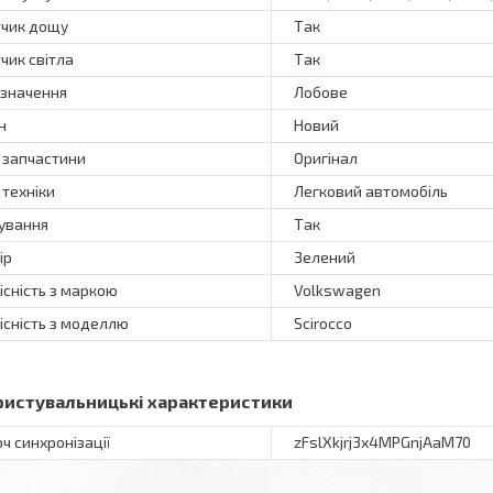
чик дощу
Так
чик світла
Так
значення
Лобове
н
Новий
 запчастини
Оригінал
 техніки
Легковий автомобіль
ування
Так
ір
Зелений
існість з маркою
Volkswagen
існість з моделлю
Scirocco
ристувальницькі характеристики
ч синхронізації
zFslXkjrj3x4MPGnjAaM70