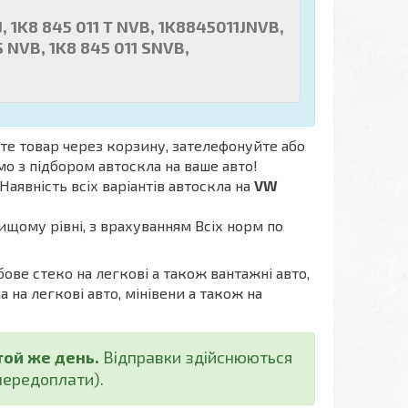
 1K8 845 011 T NVB, 1K8845011JNVB,
 NVB, 1K8 845 011 SNVB,
е товар через корзину, зателефонуйте або
мо з підбором автоскла на ваше авто!
Наявність всіх варіантів автоскла на
VW
ищому рівні, з врахуванням Всіх норм по
бове стеко на легкові а також вантажні авто,
а на легкові авто, мінівени а також на
той же день.
Відправки здійснюються
ередоплати).