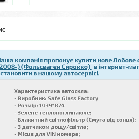
Наша компанія пропонує
купити
нове
Лобове 
(2008-) (Фольсваген Сирокко)
в інтернет-маг
встановити
в нашому автосервісі.
Характеристика автоскла:
- Виробник: Safe Glass Factory
- Розмір: 1439*874
- Зелене теплопоглинаюче;
- Блакитний світлофільтр (Смуга від сонця);
- З датчиком дощу/світла;
- Місце для VIN номера;