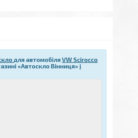
скло
для автомобіля
VW Scirocco
азині «Автоскло Вінниця»
і