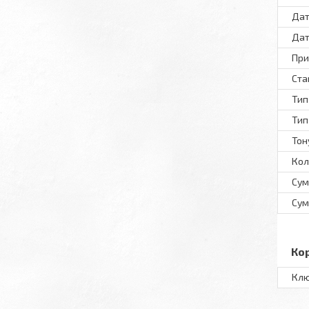
Дат
Дат
При
Ста
Тип
Тип
Тон
Кол
Сум
Сум
Ко
Клю