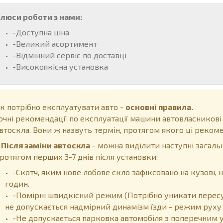
люси роботи з нами:
-Доступна ціна
-Великий асортимент
-Відмінний сервіс по доставці
-Високоякісна установка
к потрібно експлуатувати авто -
основні правила.
очні рекомендації по експлуатації машини автовласникові
втоскла. Вони ж назвуть термін, протягом якого ці рекоме
ісля заміни автоскла
- можна виділити наступні загальн
ротягом перших 3-7 днів після установки:
-Скотч, яким нове лобове скло зафіксовано на кузові
годин.
-Помірні швидкісний режим (Потрібно уникати пересу
не допускається надмірний динамізм їзди - режим руху 
-Не допускається парковка автомобіля з поперечним у