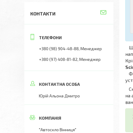
КОНТАКТИ
Що
+380 (98) 904-48-88
Менеджер
нап
+380 (97) 408-81-82
Менеджер
Крі
Sci
Фах
уст
Скл
на 
Юрій Альона Дмитро
ван
"Автоскло Вінниця"