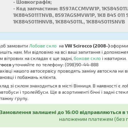
- Шовкографія;
- Код запчастини: 8597ACCMVW1P, 1K5845011J,
1K8845011TNVB, 8597AGSMVW1P, 1K8 845 011 S
1K8845011HNVB, 1K8845011L, 1K8845011SNVB
б замовити
Лобове скло
на
VW Scirocco (2008-)
оформит
ишіть нам. Ми відповімо на всі ваші запитання і допоможе
м вітрових на складах є ще задні,
бокове скло
і кватирки. 
rocco
уточняйте по телефону: (098)90-44-888
івці нашого автосервісу проводять заміну автоскла ни в
ановці і побажань клієнта.
ад зі склом знаходиться в місті Вінниця. В наявності є ло
автобуси і тролейбуси. Ще в асортименті бічні і задні стекл
тажну групу.
Замовлення залишені до 16:00 відправляються в 
наложеним платежем (без п