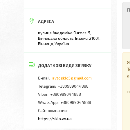
П
вулиця Академіка Янгеля, 5,
Вінницька область, Індекс: 21001,
Вінниця, Україна
Я
Т
а
avtosklo5@gmail.com
П
+380989044888
п
+380989044888
+380989044888
Сайт компании
https://sklo.vn.ua