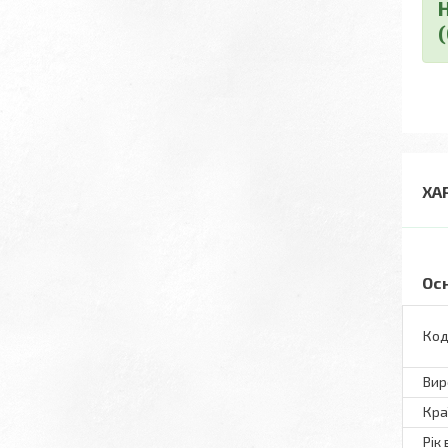
ХА
Ос
Код
Вир
Кра
Рік