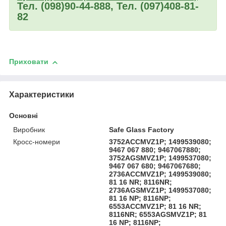
Тел. (098)90-44-888, Тел. (097)408-81-
82
Приховати
Характеристики
Основні
Виробник
Safe Glass Factory
Кросс-номери
3752ACCMVZ1P; 1499539080;
9467 067 880; 9467067880;
3752AGSMVZ1P; 1499537080;
9467 067 680; 9467067680;
2736ACCMVZ1P; 1499539080;
81 16 NR; 8116NR;
2736AGSMVZ1P; 1499537080;
81 16 NP; 8116NP;
6553ACCMVZ1P; 81 16 NR;
8116NR; 6553AGSMVZ1P; 81
16 NP; 8116NP;