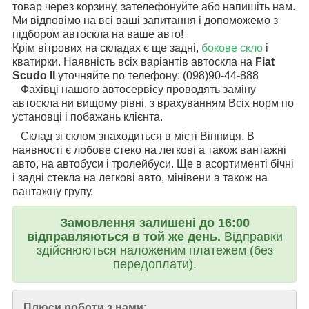
товар через корзину, зателефонуйте або напишіть нам.
Ми відповімо на всі ваші запитання і допоможемо з
підбором автоскла на ваше авто!
Крім вітрових на складах є ще задні,
бокове скло
і
кватирки. Наявність всіх варіантів автоскла на
Fiat
Scudo II
уточняйте по телефону: (098)90-44-888
Фахівці нашого автосервісу проводять заміну
автоскла ни вищому рівні, з врахуванням Всіх норм по
установці і побажань клієнта.
Склад зі склом знаходиться в місті Вінниця. В
наявності є лобове стеко на легкові а також вантажні
авто, на автобуси і тролейбуси. Ще в асортименті бічні
і задні стекла на легкові авто, мінівени а також на
вантажну групу.
Замовлення залишені до 16:00
відправляються в той же день.
Відправки
здійснюються наложеним платежем (без
передоплати).
Плюси роботи з нами: