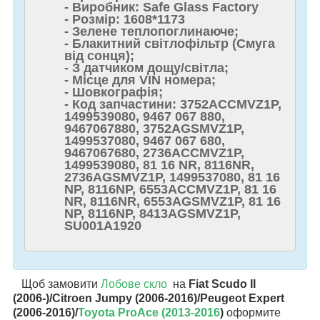
- Виробник: Safe Glass Factory
- Розмір: 1608*1173
- Зелене теплопоглинаюче;
- Блакитний світлофільтр (Смуга
від сонця);
- З датчиком дощу/світла;
- Місце для VIN номера;
- Шовкографія;
- Код запчастини: 3752ACCMVZ1P,
1499539080, 9467 067 880,
9467067880, 3752AGSMVZ1P,
1499537080, 9467 067 680,
9467067680, 2736ACCMVZ1P,
1499539080, 81 16 NR, 8116NR,
2736AGSMVZ1P, 1499537080, 81 16
NP, 8116NP, 6553ACCMVZ1P, 81 16
NR, 8116NR, 6553AGSMVZ1P, 81 16
NP, 8116NP, 8413AGSMVZ1P,
SU001A1920
Щоб замовити
Лобове скло
на
Fiat Scudo II
(2006-)/Citroen Jumpy (2006-2016)/Peugeot Expert
(2006-2016)/
Toyota ProAce (2013-2016
)
оформите