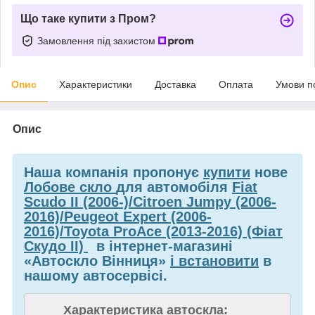
Що таке купити з Пром?
Замовлення під захистом
Опис
Характеристики
Доставка
Оплата
Умови п
Опис
Наша компанія пропонує
купити
нове
Лобове скло
для автомобіля
Fiat
Scudo II (2006-)/Citroen Jumpy (2006-
2016)/Peugeot Expert (2006-
2016)/Toyota ProAce (2013-2016) (Фіат
Скудо II)
в інтернет-магазині
«Автоскло Вінниця»
і встановити
в
нашому автосервісі.
Характеристика автоскла: