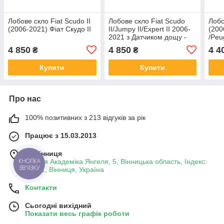
Лобове скло Fiat Scudo II
Лобове скло Fiat Scudo
Лобо
(2006-2021) Фіат Скудо II
II/Jumpy II/Expert II 2006-
(200
2021 з Датчиком дощу -
/Peu
Фіат Скудо
Дука
4 850
4 850
4 4
₴
₴
Купити
Купити
Про нас
100% позитивних з 213 відгуків за рік
Працює з 15.03.2013
м. Вінниця
КНОПКА
вулиця Академіка Янгеля, 5, Вінницька область, Індекс:
ЗВ'ЯЗКУ
21001, Вінниця, Україна
Контакти
Сьогодні вихідний
Показати весь графік роботи