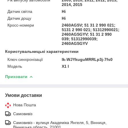
2014, 2015
Датчик світла
Ні
Датчик дощу
Ні
Кросс-номери
2460AGSV; 51 31 2 990 021;
5131 2 990 021; 51312990021;
2460AGSGYV; 51 31 2 990
039; 51312990039;
2460AGSGYV
Користувальницькі характеристики
Ключ синхронізації
lk-WJYkuguMRRLp3j-7fs0
Мoдель
X1 I
Приховати
Умови доставки
Нова Пошта
Самовивіз
Самовивіз - вулиця Академіка Янгеля, 5, Вінниця,
Вінницька область, 21001