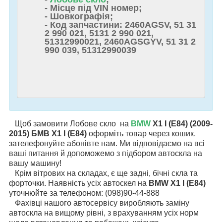
- Місце під VIN номер;
- Шовкографія;
- Код запчастини: 2460AGSV, 51 31
2 990 021, 5131 2 990 021,
51312990021, 2460AGSGYV, 51 31 2
990 039, 51312990039
Щоб замовити Лобове скло на
BMW
X1 I (E84) (2009-
2015) БМВ X1 I (E84)
оформіть товар через кошик,
зателефонуйте абонівте нам. Ми відповідаємо на всі
ваші питання й допоможемо з підбором автоскла на
вашу машину!
Крім вітрових на складах, є ще задні, бічні скла та
форточки. Наявність усіх автоскел на
BMW X1 I (E84)
уточнюйте за телефоном: (098)90-44-888
Фахівці нашого автосервісу виробляють заміну
автоскла на вищому рівні, з врахуванням усіх норм