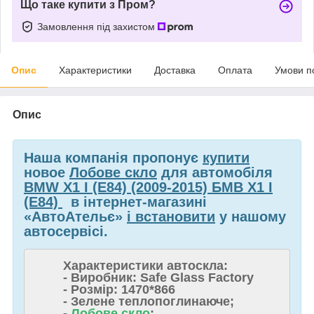
Що таке купити з Пром?
Замовлення під захистом
Опис
Характеристики
Доставка
Оплата
Умови п
Опис
Наша компанія пропонує
купити
новое
Лобове скло
для автомобіля
BMW X1 I (E84) (2009-2015) БМВ X1 I
(E84)
в інтернет-магазині
«АвтоАтельє»
і встановити
у нашому
автосервісі.
Характеристики автоскла:
- Виробник: Safe Glass Factory
- Розмір: 1470*866
- Зелене теплопоглинаюче;
-
Лобове скло
;