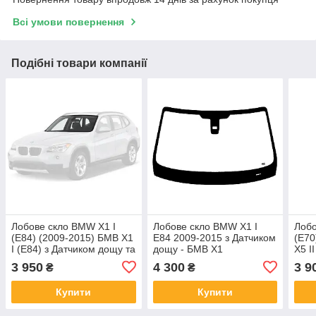
Всі умови повернення
Подібні товари компанії
Лобове скло BMW X1 I
Лобове скло BMW X1 I
Лобо
(E84) (2009-2015) БМВ X1
E84 2009-2015 з Датчиком
(E70
I (E84) з Датчиком дощу та
дощу - БМВ Х1
Х5 I
світла
3 950
4 300
3 9
₴
₴
Купити
Купити