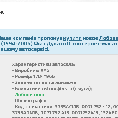
Наша компанія пропонує
купити
новое
Лобове
I (1994-2006) Фіат Дукато II
в інтернет-магаз
нашому автосервісі.
Характеристики автоскла:
- Виробник: XYG
- Розмір: 1784*966
- Зелене теплопоглинаюче;
- Блакитний свІтлофільтр (смуга);
-
Лобове скло
;
- Шовкографія;
- Код запчастини: 3735ACL1B, 0071 752 412, 
3735AGN1B, 0071 752 413, 0071752413, 132460