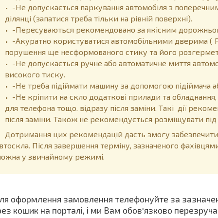
-Не допускається паркування автомобіля з поперечним
ділянці (запатися треба тільки на рівній поверхні).
-Пересуваються рекомендовано за якісним дорожнього
-Акуратно користуватися автомобільними дверима ( 
порушення ще несформованого стику та його розгермет
-Не допускається ручне або автоматичне миття автом
високого тиску.
-Не треба підіймати машину за допомогою підіймача а
-Не кріпити на скло додаткові прилади та обладнання,
для телефона тощо. відразу після заміни. Такі дії реко
після заміни. Також не рекомендується розміщувати пі
отримання цих рекомендацій дасть змогу забезпечити 
втоскла. Після завершення терміну, зазначеного фахівцям
ожна у звичайному режимі.
я оформлення замовлення телефонуйте за зазначе
рез кошик на порталі, і ми Вам обов'язково перезруча