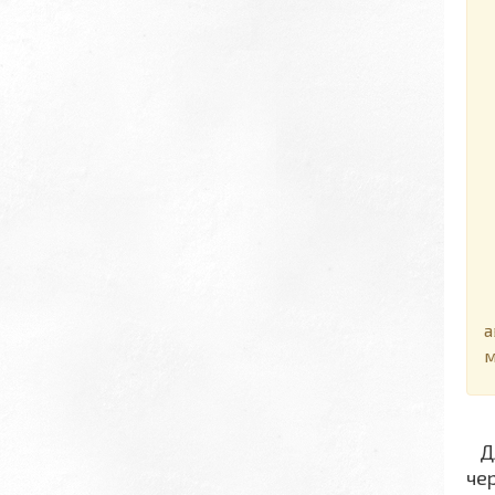
Д
а
м
Дл
че