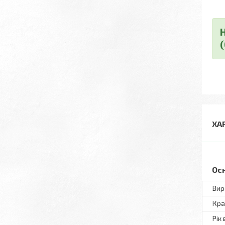
ХА
Ос
Вир
Кра
Рік