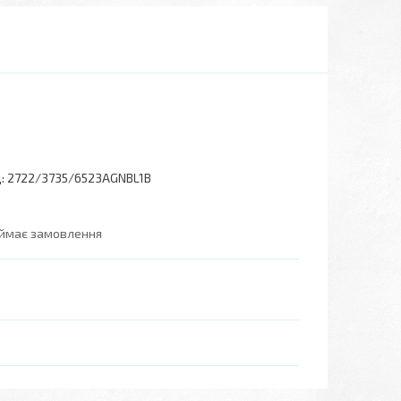
:
2722/3735/6523AGNBL1B
иймає замовлення