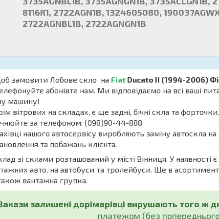
3735AGNBL1B, 3735AGNGN1B, 3735ACLGN1B, 272
8116R1, 2722AGN1B, 1324605080, 190037AGWX, 7
2722AGNBL1B, 
б замовити Лобове скло на
Fiat
Ducato II (1994-2006) Фі
елефонуйте абонівте нам. Ми відповідаємо на всі ваші пи
шу машину!
м вітрових на складах, є ще задні, бічні скла та форточки
чнюйте за телефоном: (098)90-44-888
івці нашого автосервісу виробляють заміну автоскла на 
ановлення та побажань клієнта.
ад зі склами розташований у місті Вінниця. У наявності є
тажних авто, на автобуси та тролейбуси. Ще в асортименті б
також вантажна групка.
Закази залишені дорімарівці вирушають того ж д
платежом (без попереднього