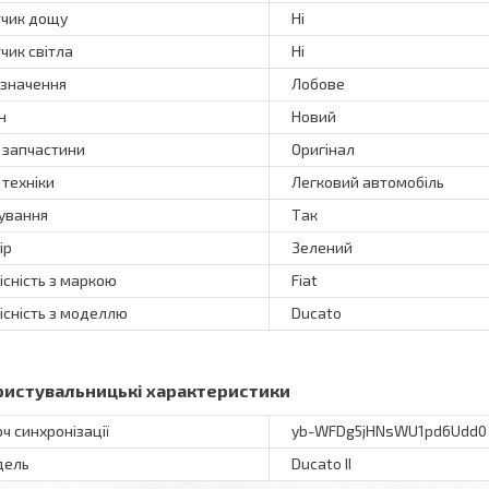
чик дощу
Ні
чик світла
Ні
значення
Лобове
н
Новий
 запчастини
Оригінал
 техніки
Легковий автомобіль
ування
Так
ір
Зелений
існість з маркою
Fiat
існість з моделлю
Ducato
ристувальницькі характеристики
ч синхронізації
yb-WFDg5jHNsWU1pd6Udd0
дель
Ducato II