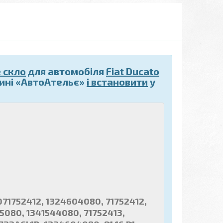
 скло
для автомобіля
Fiat Ducato
ині «АвтоАтельє»
і встановити
у
0071752412, 1324604080, 71752412,
5080, 1341544080, 71752413,