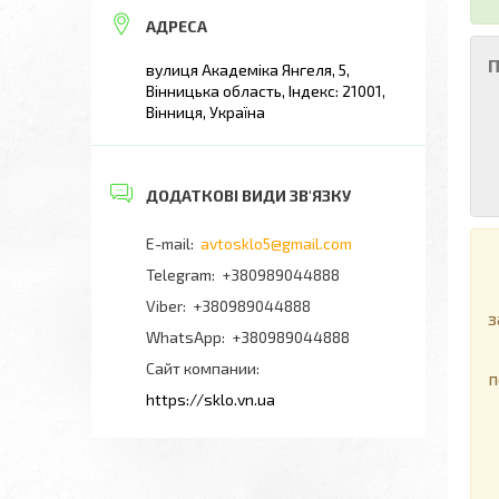
П
вулиця Академіка Янгеля, 5,
Вінницька область, Індекс: 21001,
Вінниця, Україна
avtosklo5@gmail.com
Я
+380989044888
Т
+380989044888
з
+380989044888
Сайт компании
п
https://sklo.vn.ua