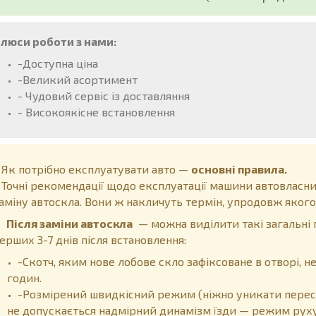
люси роботи з нами:
-Доступна ціна
-Великий асортимент
- Чудовий сервіс із доставляння
- Високоякісне встановлення
к потрібно експлуатувати авто —
основні правила.
очні рекомендації щодо експлуатації машини автовласни
аміну автоскла. Вони ж накличуть термін, упродовж якого
Після заміни автоскла
— можна виділити такі загальні 
ерших 3-7 днів після встановлення:
-Скотч, яким нове лобове скло зафіксоване в отворі,
годин.
-Розмірений швидкісний режим (ніжно уникати перес
не допускається надмірний динамізм їзди — режим руху