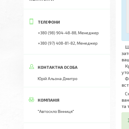
+380 (98) 904-48-88
Менеджер
+380 (97) 408-81-82
Менеджер
Що
зат
ва
Крі
уто
Фах
Юрій Альона Дмитро
вст
Скл
ван
та 
"Автоскло Вінниця"