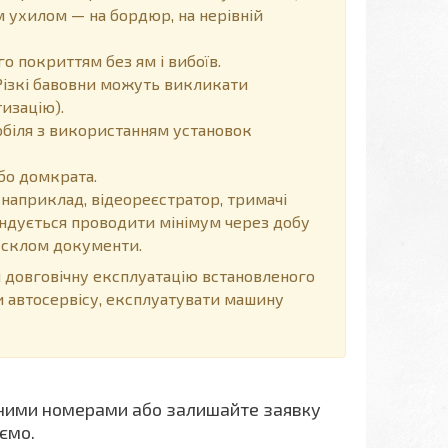
 ухилом — на бордюр, на нерівній
 покриттям без ям і вибоїв.
Різкі бавовни можуть викликати
изацію).
обіля з використанням установок
бо домкрата.
 наприклад, відеореєстратор, тримачі
мендується проводити мінімум через добу
д склом документи.
довговічну експлуатацію встановленого
и автосервісу, експлуатувати машину
ними номерами або залишайте заявку
ємо.