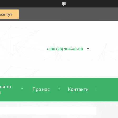
+380 (98) 904-48-88
ня та
Про нас
Контакти
н