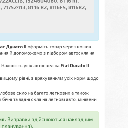
2ACL1B, 1324604080, 81 16 R1,
1752413, 81 16 R2, 8116FS, 8116R2,
2722AGNGN1B
ат Дукато II
оформіть товар через кошик,
тання й допоможемо з підбором автоскла на
. Наявність усіх автоскел на
Fiat Ducato II
вищому рівні, з врахуванням усіх норм щодо
 лобове скло на багато легкових а також
ічні та задні скла на легкові авто, мінівени
ня.
Виправки здійснюються накладним
 планування).