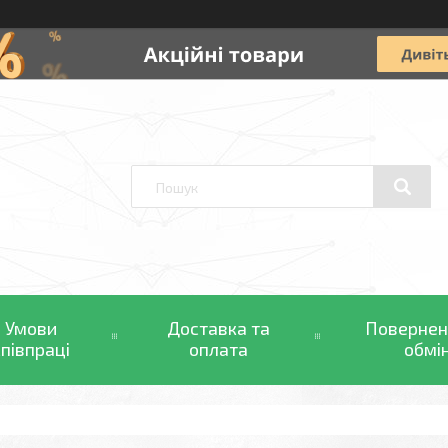
Умови
Доставка та
Повернен
співпраці
оплата
обмі