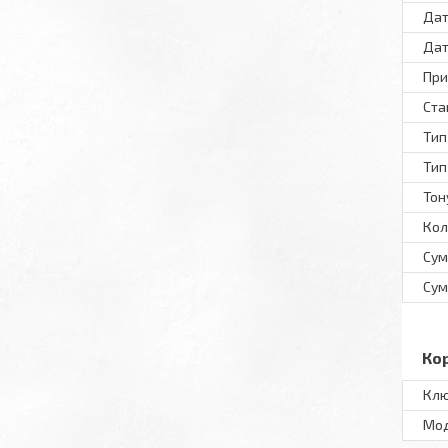
Дат
Дат
При
Ста
Тип
Тип
Тон
Кол
Сум
Сум
Ко
Клю
Мo