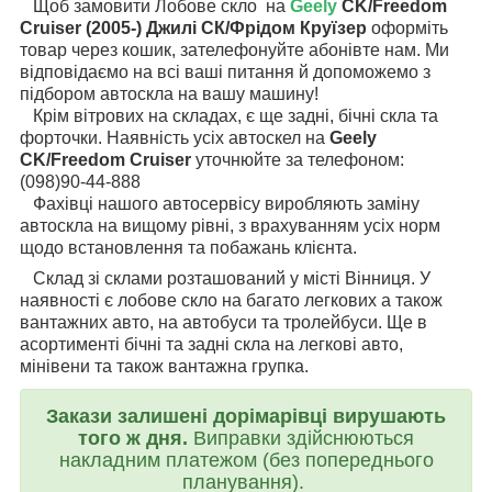
Щоб замовити Лобове скло на
Geely
CK/Freedom
Cruiser (2005-) Джилі СК/Фрідом Круїзер
оформіть
товар через кошик, зателефонуйте абонівте нам. Ми
відповідаємо на всі ваші питання й допоможемо з
підбором автоскла на вашу машину!
Крім вітрових на складах, є ще задні, бічні скла та
форточки. Наявність усіх автоскел на
Geely
CK/Freedom Cruiser
уточнюйте за телефоном:
(098)90-44-888
Фахівці нашого автосервісу виробляють заміну
автоскла на вищому рівні, з врахуванням усіх норм
щодо встановлення та побажань клієнта.
Склад зі склами розташований у місті Вінниця. У
наявності є лобове скло на багато легкових а також
вантажних авто, на автобуси та тролейбуси. Ще в
асортименті бічні та задні скла на легкові авто,
мінівени та також вантажна групка.
Закази залишені дорімарівці вирушають
того ж дня.
Виправки здійснюються
накладним платежом (без попереднього
планування).