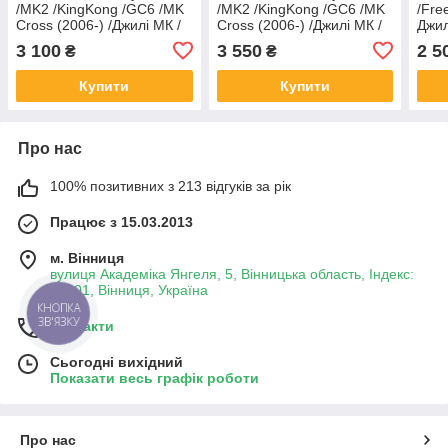
/MK2 /KingKong /GC6 /MK
/MK2 /KingKong /GC6 /MK
/Fre
Cross (2006-) /Джилі МК /
Cross (2006-) /Джилі МК /
Джил
МК2 /Кінг Конг /ГС6 /МК
МК2 /Кінг Конг /ГС6 /МК
3 100
3 550
2 5
₴
₴
Крос
Крос
Купити
Купити
Про нас
100% позитивних з 213 відгуків за рік
Працює з 15.03.2013
м. Вінниця
вулиця Академіка Янгеля, 5, Вінницька область, Індекс:
21001, Вінниця, Україна
КНОПКА
ЗВ'ЯЗКУ
Контакти
Сьогодні вихідний
Показати весь графік роботи
Про нас