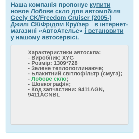
Наша компанія пропонує
купити
новое
Лобове скло
для автомобіля
Geely CK/Freedom Cruiser (2005-)
Джилі СК/Фрідом Круїзер
в інтернет-
магазині «АвтоАтельє»
і встановити
у нашому автосервісі.
Характеристики автоскла:
- Виробник: XYG
- Розмір: 1309*728
- Зелене теплопоглинаюче;
- Блакитний свІтлофільтр (смуга);
-
Лобове скло
;
- Шовкографія;
- Код запчастини: 9411AGN,
9411AGNBL