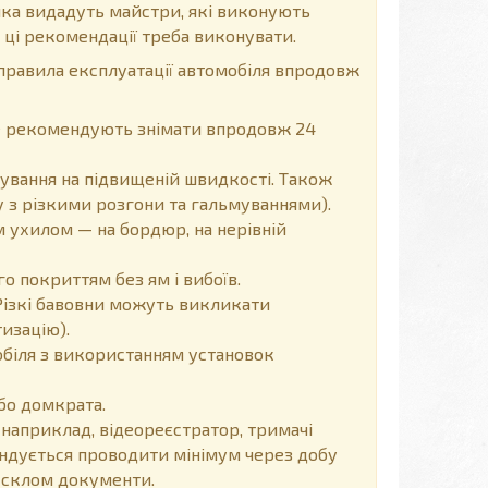
ка видадуть майстри, які виконують
 ці рекомендації треба виконувати.
правила експлуатації автомобіля впродовж
 не рекомендують знімати впродовж 24
ування на підвищеній швидкості. Також
 з різкими розгони та гальмуваннями).
 ухилом — на бордюр, на нерівній
 покриттям без ям і вибоїв.
Різкі бавовни можуть викликати
изацію).
обіля з використанням установок
бо домкрата.
 наприклад, відеореєстратор, тримачі
мендується проводити мінімум через добу
д склом документи.