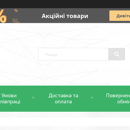
Умови
Доставка та
Повернен
співпраці
оплата
обмі