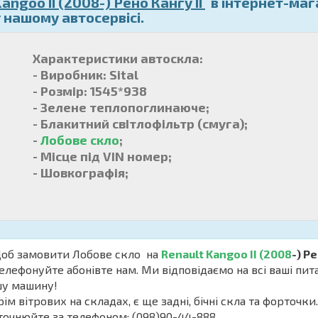
angoo II (2008-) Рено Кангу II
в інтернет-маг
у нашому автосервісі.
Характеристики автоскла:
- Виробник: Sital
- Розмір: 1545*938
- Зелене теплопоглинаюче;
- Блакитний свІтлофільтр (смуга);
-
Лобове скло
;
- Місце під VIN номер;
- Шовкогр
б замовити Лобове скло на
Renault Kangoo II (2008
-) Ре
елефонуйте абонівте нам. Ми відповідаємо на всі ваші пи
шу машину!
м вітрових на складах, є ще задні, бічні скла та форточки
точнюйте за телефоном: (098)90-44-888