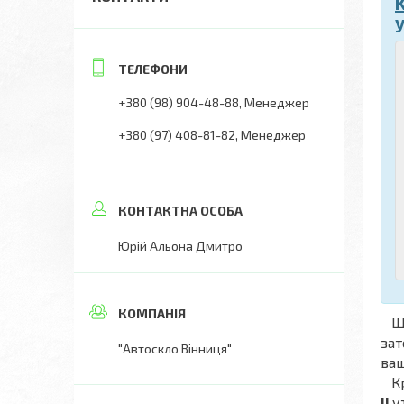
K
+380 (98) 904-48-88
Менеджер
+380 (97) 408-81-82
Менеджер
Юрій Альона Дмитро
Що
зат
"Автоскло Вінниця"
ва
Крі
II
у