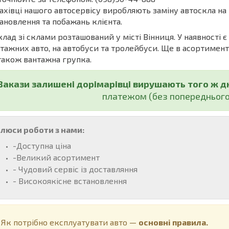
івці нашого автосервісу виробляють заміну автоскла на 
ановлення та побажань клієнта.
ад зі склами розташований у місті Вінниця. У наявності є
тажних авто, на автобуси та тролейбуси. Ще в асортименті б
також вантажна групка.
Закази залишені дорімарівці вирушають того ж д
платежом (без попереднього
люси роботи з нами:
-Доступна ціна
-Великий асортимент
- Чудовий сервіс із доставляння
- Високоякісне встановлення
к потрібно експлуатувати авто —
основні правила.