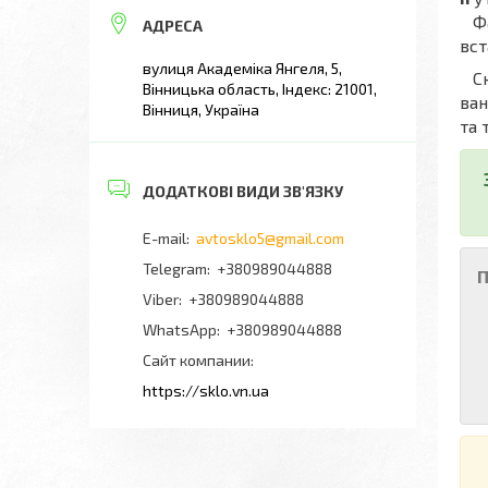
Фах
вст
вулиця Академіка Янгеля, 5,
Скл
Вінницька область, Індекс: 21001,
ван
Вінниця, Україна
та 
avtosklo5@gmail.com
+380989044888
П
+380989044888
+380989044888
Сайт компании
https://sklo.vn.ua
Я