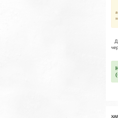
Д
а
м
Дл
че
ХА