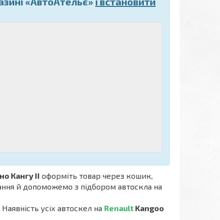
азині «АвтоАтельє»
і встановити
афія;
но Кангу II
оформіть товар через кошик,
тання й допоможемо з підбором автоскла на
. Наявність усіх автоскел на
Renault
Kangoo