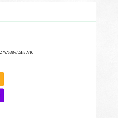
274/5384AGNBLV1C
6