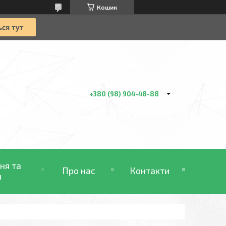
Кошик
+380 (98) 904-48-88
ня та
Про нас
Контакти
н