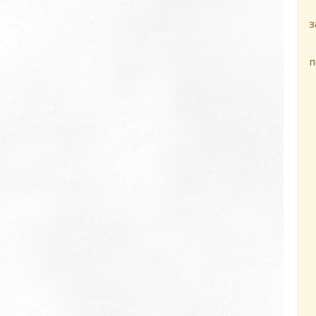
Т
з
п