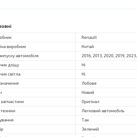
новні
обник
Renault
їна виробник
Китай
 випуску автомобіля
2016, 2013, 2020, 2019, 2023,
чик дощу
Ні
чик світла
Ні
значення
Лобове
н
Новий
 запчастини
Оригінал
 техніки
Легковий автомобіль
ування
Так
ір
Зелений