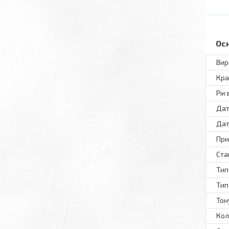
Ос
Вир
Кра
Рік
Дат
Дат
При
Ста
Тип
Тип
Тон
Кол