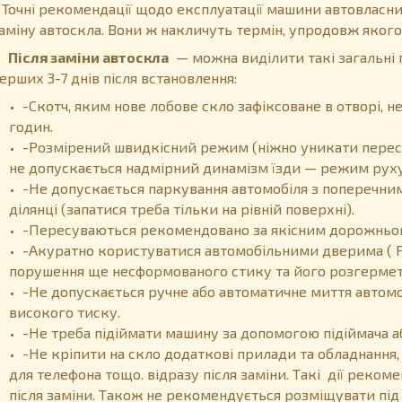
очні рекомендації щодо експлуатації машини автовласни
аміну автоскла. Вони ж накличуть термін, упродовж якого
Після заміни автоскла
— можна виділити такі загальні 
ерших 3-7 днів після встановлення:
-Скотч, яким нове лобове скло зафіксоване в отворі,
годин.
-Розмірений швидкісний режим (ніжно уникати перес
не допускається надмірний динамізм їзди — режим руху
-Не допускається паркування автомобіля з поперечним
ділянці (запатися треба тільки на рівній поверхні).
-Пересуваються рекомендовано за якісним дорожнього
-Акуратно користуватися автомобільними дверима ( 
порушення ще несформованого стику та його розгермет
-Не допускається ручне або автоматичне миття автом
високого тиску.
-Не треба підіймати машину за допомогою підіймача а
-Не кріпити на скло додаткові прилади та обладнання,
для телефона тощо. відразу після заміни. Такі дії реко
після заміни. Також не рекомендується розміщувати пі