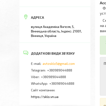
Ac
Фах
уст
Скл
на 
вулиця Академіка Янгеля, 5,
ван
Вінницька область, Індекс: 21001,
Вінниця, Україна
П
avtosklo5@gmail.com
+380989044888
+380989044888
+380989044888
Сайт компании
https://sklo.vn.ua