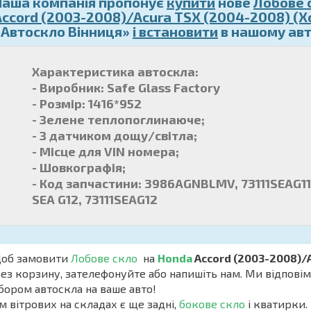
Наша компанія пропонує
купити
нове
Лобове 
Accord (2003-2008)/Acura TSX (2004-2008) (
«Автоскло Вінниця»
і встановити
в нашому авт
Характеристика автоскла:
- Виробник: Safe Glass Factory
- Розмір: 1416*952
- Зелене теплопоглинаюче;
- З датчиком дощу/світла;
- Місце для VIN номера;
- Шовкографія;
- Код запчастини: 3986AGNBLMV, 73111SEAG11
SEA G12, 73111SEAG12
б замовити
Лобове скло
на
Honda
Accord (2003-2008)/
ез корзину, зателефонуйте або напишіть нам. Ми відповім
бором автоскла на ваше авто!
м вітрових на складах є ще задні,
бокове скло
і кватирки. 