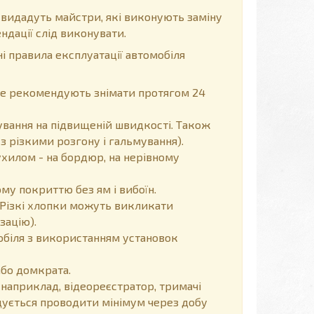
 видадуть майстри, які виконують заміну
ндації слід виконувати.
і правила експлуатації автомобіля
, не рекомендують знімати протягом 24
вання на підвищеній швидкості. Також
з різкими розгону і гальмування).
хилом - на бордюр, на нерівному
у покриттю без ям і вибоїн.
Різкі хлопки можуть викликати
зацію).
обіля з використанням установок
або домкрата.
 наприклад, відеореєстратор, тримачі
ендується проводити мінімум через добу