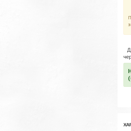
Д
П
з
Дл
че
ХА