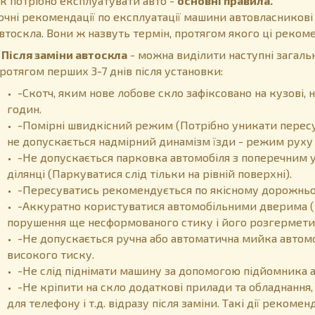
к потрібно експлуатувати авто -
основні правила.
очні рекомендації по експлуатації машини автовласникові
втоскла. Вони ж назвуть термін, протягом якого ці рекоме
ісля заміни автоскла
- можна виділити наступні загальн
ротягом перших 3-7 днів після установки:
-Скотч, яким нове лобове скло зафіксовано на кузові
годин.
-Помірні швидкісний режим (Потрібно уникати пересу
не допускається надмірний динамізм їзди - режим руху 
-Не допускається парковка автомобіля з поперечним у
ділянці (Паркуватися слід тільки на рівній поверхні).
-Пересуватись рекомендується по якісному дорожньом
-Аккуратно користуватися автомобільними дверима (
порушення ще несформованого стику і його розгермети
-Не допускається ручна або автоматична мийка автом
високого тиску.
-Не слід піднімати машину за допомогою підйомника 
-Не кріпити на скло додаткові прилади та обладнання,
для телефону і т.д. відразу після заміни. Такі дії реком