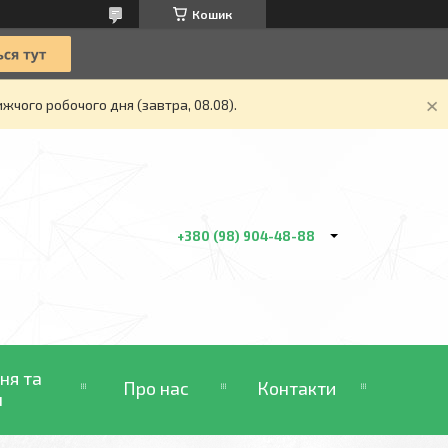
Кошик
жчого робочого дня (завтра, 08.08).
+380 (98) 904-48-88
ня та
Про нас
Контакти
н