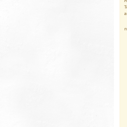
Я
Т
а
П
п