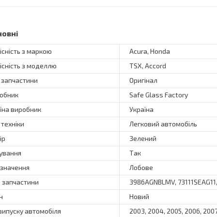
новні
існість з маркою
Acura, Honda
існість з моделлю
TSX, Accord
 запчастини
Оригінал
обник
Safe Glass Factory
їна виробник
Україна
 техніки
Легковий автомобіль
ір
Зелений
ування
Так
значення
Лобове
 запчастини
3986AGNBLMV, 73111SEAG11,
н
Новий
 випуску автомобіля
2003, 2004, 2005, 2006, 200