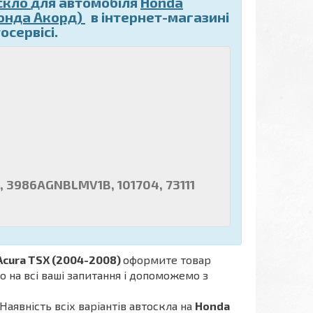
скло
для автомобіля
Honda
Хонда Акорд)
в інтернет-магазині
осервісі.
, 3986AGNBLMV1B, 101704, 73111
Acura TSX (2004-2008)
оформите товар
о на всі ваші запитання і допоможемо з
Наявність всіх варіантів автоскла на
Honda