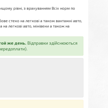
ищому рівні, з врахуванням Всіх норм по
бове стеко на легкові а також вантажні авто,
а на легкові авто, мінівени а також на
той же день.
Відправки здійснюються
ередоплати).