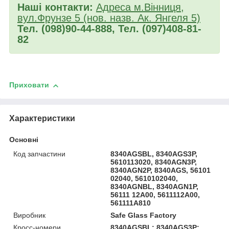
Наші контакти:
Адреса м.Вінниця,
вул.Фрунзе 5 (нов. назв. Ак. Янгеля 5)
Тел. (098)90-44-888, Тел. (097)408-81-
82
Приховати
Характеристики
Основні
Код запчастини
8340AGSBL, 8340AGS3P,
5610113020, 8340AGN3P,
8340AGN2P, 8340AGS, 56101
02040, 5610102040,
8340AGNBL, 8340AGN1P,
56111 12A00, 5611112A00,
561111A810
Виробник
Safe Glass Factory
Кросс-номери
8340AGSBL; 8340AGS3P;