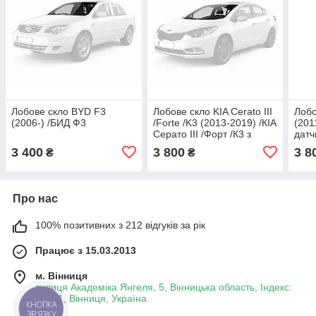
Лобове скло BYD F3
Лобове скло KIA Cerato III
Лобо
(2006-) /БИД Ф3
/Forte /K3 (2013-2019) /КІА
(201
Серато III /Форт /К3 з
дат
датчиком дощу
3 400
3 800
3 8
₴
₴
Про нас
100% позитивних з 212 відгуків за рік
Працює з 15.03.2013
м. Вінниця
вулиця Академіка Янгеля, 5, Вінницька область, Індекс:
21001, Вінниця, Україна
КНОПКА
ЗВ'ЯЗКУ