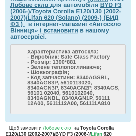
Лобове скло
для автомобіля
BYD F3
(2006-)/Toyota Corolla E120/130 (2002-
2007)/Lifan 620 (Solano) (2009-) (БИД
Ф3 )
в інтернет-магазині «Автоскло
Вінниця»
і встановити
в нашому
автосервісі.
Характеристика автоскла:
- Виробник: Safe Glass Factory
- Розмір: 1390*881
- Зелене теплопоглинаюче;
- Шовкографія;
- Код запчастини: 8340AGSBL,
8340AGS3P, 5610113020,
8340AGN3P, 8340AGN2P, 8340AGS,
56101 02040, 5610102040,
8340AGNBL, 8340AGN1P, 56111
12A00, 5611112A00, 561111A810
Щоб замовити
Лобове скло
на
Toyota Corolla
E120/130 (2002-2007)/BYD F3 (2006-)/
Lifan
620