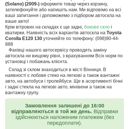
(Solano) (2009-)
оформите товар через корзину,
зателефонуйте або напишіть нам. Ми відповімо на всі
ваші запитання і допоможемо з підбором автоскла на
ваше авто!
Крім вітрових на складах є ще задні,
бокове скло
і
кватирки. Наявність всіх варіантів автоскла на
Toyota
Corolla E120 130
уточняйте по телефону: (098)90-44-
888
Фахівці нашого автосервісу проводять заміну
автоскла ни вищому рівні, з врахуванням Всіх норм по
установці і побажань клієнта.
Склад зі склом знаходиться в місті Вінниця. В
наявності є лобове стеко на легкові а також вантажні
авто, на автобуси і тролейбуси. Ще в асортименті бічні
і задні стекла на легкові авто, мінівени а також на
вантажну групу.
Замовлення залишені до 16:00
відправляються в той же день.
Відправки
здійснюються наложеним платежем (без
передоплати).