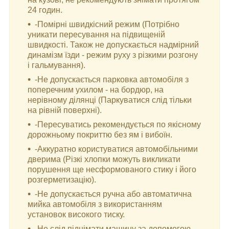
24 годин.
-Помірні швидкісний режим (Потрібно
уникати пересування на підвищеній
швидкості. Також не допускається надмірний
динамізм їзди - режим руху з різкими розгону
і гальмування).
-Не допускається парковка автомобіля з
поперечним ухилом - на бордюр, на
нерівному ділянці (Паркуватися слід тільки
на рівній поверхні).
-Пересуватись рекомендується по якісному
дорожньому покриттю без ям і вибоїн.
-Аккуратно користуватися автомобільними
дверима (Різкі хлопки можуть викликати
порушення ще несформованого стику і його
розгерметизацію).
-Не допускається ручна або автоматична
мийка автомобіля з використанням
установок високого тиску.
-Не слід піднімати машину за допомогою