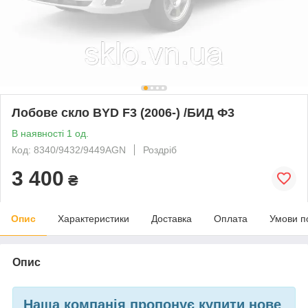
Лобове скло BYD F3 (2006-) /БИД Ф3
В наявності 1 од.
Код: 8340/9432/9449AGN
Роздріб
3 400
₴
Опис
Характеристики
Доставка
Оплата
Умови п
Опис
Наша компанія пропонує
купити
нове