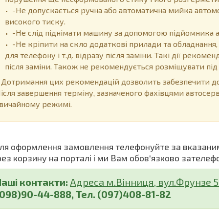
-Не допускається ручна або автоматична мийка автом
високого тиску.
-Не слід піднімати машину за допомогою підйомника 
-Не кріпити на скло додаткові прилади та обладнання,
для телефону і т.д. відразу після заміни. Такі дії реком
після заміни. Також не рекомендується розміщувати пі
отримання цих рекомендацій дозволить забезпечити дов
ісля завершення терміну, зазначеного фахівцями автосер
вичайному режимі.
я оформлення замовлення телефонуйте за вказани
рез корзину на порталі і ми Вам обов'язково зателеф
Наші контакти:
Адреса м.Вінниця, вул.Фрунзе 5 (
(098)90-44-888, Тел. (097)408-81-82