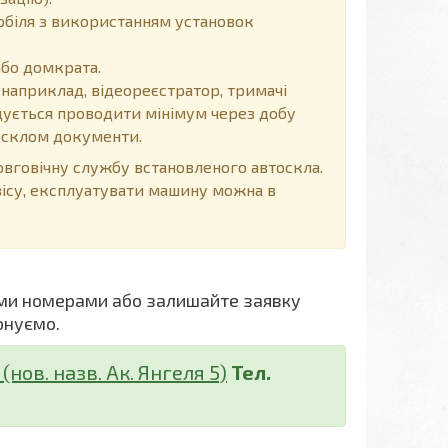
обіля з використанням установок
або домкрата.
 наприклад, відеореєстратор, тримачі
ендується проводити мінімум через добу
д склом документи.
говічну службу встановленого автоскла.
вісу, експлуатувати машину можна в
ми номерами або залишайте заявку
онуємо.
нов. назв. Ак. Янгеля 5)
Тел.