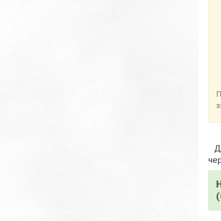
Д
П
з
Дл
че