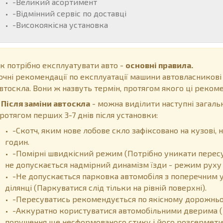
-Великий асортимент
-Відмінний сервіс по доставці
-Високоякісна установка
к потрібно експлуатувати авто -
основні правила.
очні рекомендації по експлуатації машини автовласникові
втоскла. Вони ж назвуть термін, протягом якого ці рекоме
ісля заміни автоскла
- можна виділити наступні загальн
ротягом перших 3-7 днів після установки:
-Скотч, яким нове лобове скло зафіксовано на кузові
годин.
-Помірні швидкісний режим (Потрібно уникати пересу
не допускається надмірний динамізм їзди - режим руху 
-Не допускається парковка автомобіля з поперечним у
ділянці (Паркуватися слід тільки на рівній поверхні).
-Пересуватись рекомендується по якісному дорожньом
-Аккуратно користуватися автомобільними дверима (
порушення ще несформованого стику і його розгермети