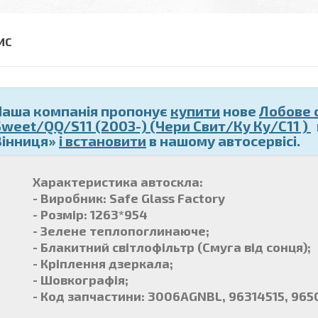
Наша компанія пропонує
купити
нове
Лобове 
Sweet/QQ/S11 (2003-) (Чери Свит/Ку Ку/С11 )
Вінниця»
і встановити
в нашому автосервісі.
Характеристика автоскла:
- Виробник: Safe Glass Factory
- Розмір: 1263*954
- Зелене теплопоглинаюче;
- Блакитний світлофільтр (Смуга від сонця);
- Кріплення дзеркала;
- Шовкографія;
- Код запчастини: 3006AGNBL, 96314515, 965