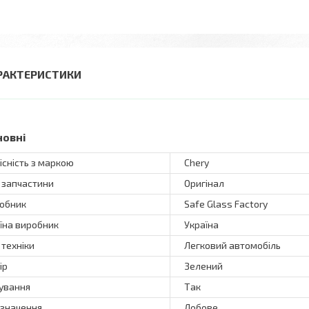
РАКТЕРИСТИКИ
новні
існість з маркою
Chery
 запчастини
Оригінал
обник
Safe Glass Factory
їна виробник
Україна
 техніки
Легковий автомобіль
ір
Зелений
ування
Так
значення
Лобове