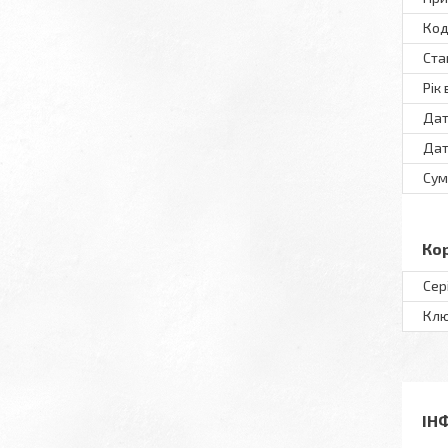
Код
Ста
Рік
Дат
Дат
Сум
Ко
Сер
Клю
ІН