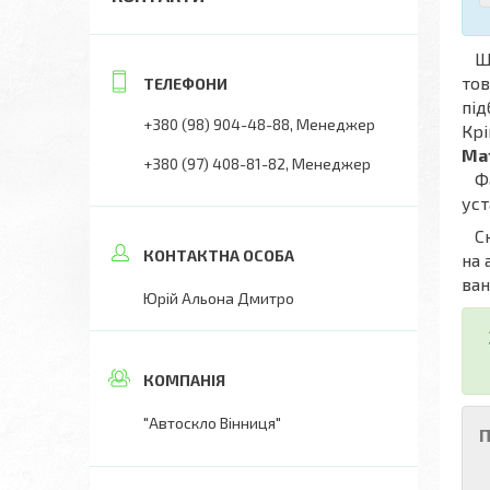
Що
тов
під
+380 (98) 904-48-88
Менеджер
Крі
Ma
+380 (97) 408-81-82
Менеджер
Фах
уст
Скл
на 
ван
Юрій Альона Дмитро
"Автоскло Вінниця"
П