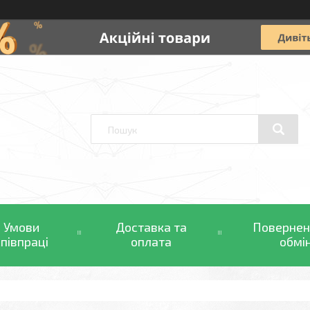
Умови
Доставка та
Повернен
співпраці
оплата
обмі