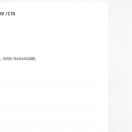
КУ /С15
:
3006/9404AGNBL