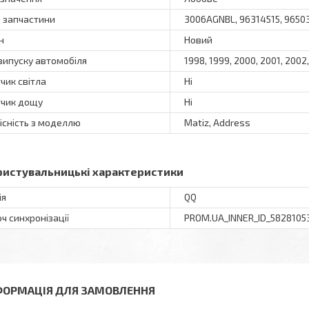
 запчастини
3006AGNBL, 96314515, 96503
н
Новий
 випуску автомобіля
1998, 1999, 2000, 2001, 2002
чик світла
Ні
чик дощу
Ні
існість з моделлю
Matiz, Address
ристувальницькі характеристики
ія
QQ
ч синхронізації
PROM.UA_INNER_ID_5828105
ФОРМАЦІЯ ДЛЯ ЗАМОВЛЕННЯ