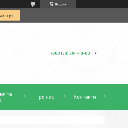
Кошик
+380 (98) 904-48-88
ня та
Про нас
Контакти
н