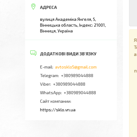
вулиця Академіка Янгеля, 5,
Вінницька область, Індекс: 21001,
Вінниця, Україна
Я
Т
а
П
avtosklo5@gmail.com
п
+380989044888
+380989044888
+380989044888
Сайт компании
https://sklo.vn.ua