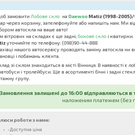
б замовити
Лобове скло
на
Daewoo
Matiz (1998-2005)/
ар через корзину, зателефонуйте або напишіть нам. Ми ві
бором автоскла на ваше авто!
м вітрових на складах є ще задні,
бокове скло
і кватирки. 
tiz
уточняйте по телефону: (098)90-44-888
івці нашого автосервісу проводять заміну автоскла ни в
ановці і побажань клієнта.
ад зі склом знаходиться в місті Вінниця. В наявності є ло
автобуси і тролейбуси. Ще в асортименті бічні і задні стекл
тажну групу.
Замовлення залишені до 16:00 відправляються в 
наложеним платежем (без п
люси роботи з нами:
-Доступна ціна